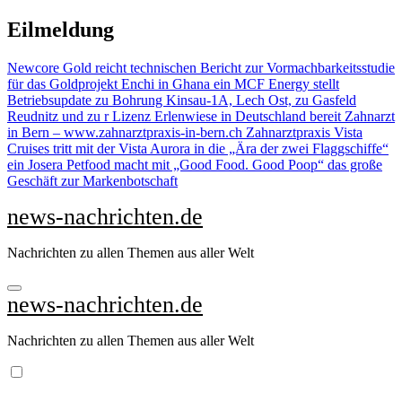
Zu
Eilmeldung
Inhalten
springen
Newcore Gold reicht technischen Bericht zur Vormachbarkeitsstudie
für das Goldprojekt Enchi in Ghana ein
MCF Energy stellt
Betriebsupdate zu Bohrung Kinsau-1A, Lech Ost, zu Gasfeld
Reudnitz und zu r Lizenz Erlenwiese in Deutschland bereit
Zahnarzt
in Bern – www.zahnarztpraxis-in-bern.ch Zahnarztpraxis
Vista
Cruises tritt mit der Vista Aurora in die „Ära der zwei Flaggschiffe“
ein
Josera Petfood macht mit „Good Food. Good Poop“ das große
Geschäft zur Markenbotschaft
news-nachrichten.de
Nachrichten zu allen Themen aus aller Welt
news-nachrichten.de
Nachrichten zu allen Themen aus aller Welt