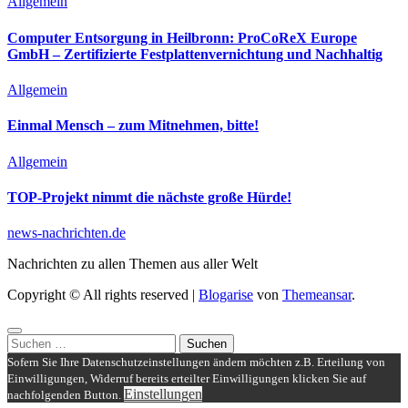
Allgemein
Computer Entsorgung in Heilbronn: ProCoReX Europe
GmbH – Zertifizierte Festplattenvernichtung und Nachhaltig
Allgemein
Einmal Mensch – zum Mitnehmen, bitte!
Allgemein
TOP-Projekt nimmt die nächste große Hürde!
news-nachrichten.de
Nachrichten zu allen Themen aus aller Welt
Copyright © All rights reserved
|
Blogarise
von
Themeansar
.
Suchen
nach:
Sofern Sie Ihre Datenschutzeinstellungen ändern möchten z.B. Erteilung von
Einwilligungen, Widerruf bereits erteilter Einwilligungen klicken Sie auf
Einstellungen
nachfolgenden Button.