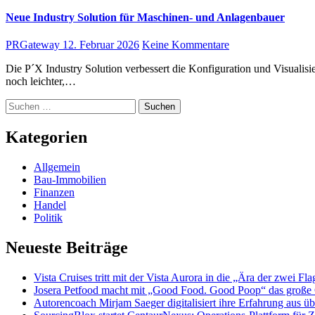
Neue Industry Solution für Maschinen- und Anlagenbauer
PRGateway
12. Februar 2026
Keine Kommentare
Die P´X Industry Solution verbessert die Konfiguration und Visualisierung von Maschinen und Anlagen Mit der neuen Version 14 der P´X Industry Solution macht es Perspectix Maschinen- und Anlagenbauern
noch leichter,…
Suchen
nach:
Kategorien
Allgemein
Bau-Immobilien
Finanzen
Handel
Politik
Neueste Beiträge
Vista Cruises tritt mit der Vista Aurora in die „Ära der zwei Fla
Josera Petfood macht mit „Good Food. Good Poop“ das große 
Autorencoach Mirjam Saeger digitalisiert ihre Erfahrung aus ü