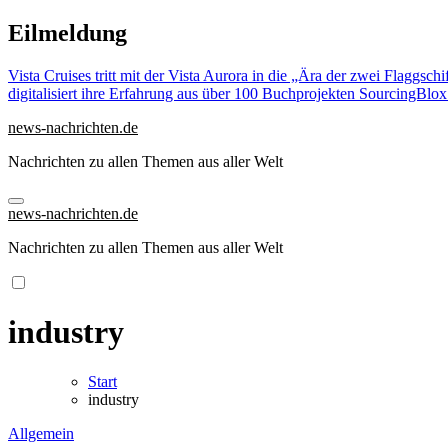
Zu
Eilmeldung
Inhalten
springen
Vista Cruises tritt mit der Vista Aurora in die „Ära der zwei Flaggschi
digitalisiert ihre Erfahrung aus über 100 Buchprojekten
SourcingBlox 
news-nachrichten.de
Nachrichten zu allen Themen aus aller Welt
news-nachrichten.de
Nachrichten zu allen Themen aus aller Welt
industry
Start
industry
Allgemein