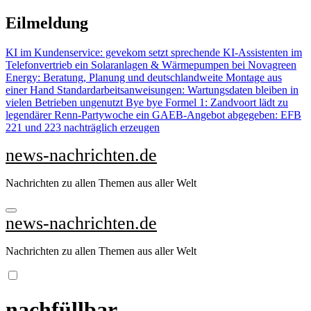
Zu
Eilmeldung
Inhalten
springen
KI im Kundenservice: gevekom setzt sprechende KI-Assistenten im
Telefonvertrieb ein
Solaranlagen & Wärmepumpen bei Novagreen
Energy: Beratung, Planung und deutschlandweite Montage aus
einer Hand
Standardarbeitsanweisungen: Wartungsdaten bleiben in
vielen Betrieben ungenutzt
Bye bye Formel 1: Zandvoort lädt zu
legendärer Renn-Partywoche ein
GAEB-Angebot abgegeben: EFB
221 und 223 nachträglich erzeugen
news-nachrichten.de
Nachrichten zu allen Themen aus aller Welt
news-nachrichten.de
Nachrichten zu allen Themen aus aller Welt
nachfüllbar