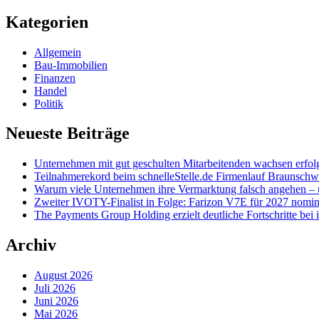
nach:
Kategorien
Allgemein
Bau-Immobilien
Finanzen
Handel
Politik
Neueste Beiträge
Unternehmen mit gut geschulten Mitarbeitenden wachsen erfol
Teilnahmerekord beim schnelleStelle.de Firmenlauf Braunschw
Warum viele Unternehmen ihre Vermarktung falsch angehen –
Zweiter IVOTY-Finalist in Folge: Farizon V7E für 2027 nomin
The Payments Group Holding erzielt deutliche Fortschritte bei 
Archiv
August 2026
Juli 2026
Juni 2026
Mai 2026