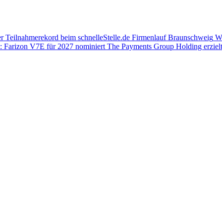
er
Teilnahmerekord beim schnelleStelle.de Firmenlauf Braunschweig
Wa
: Farizon V7E für 2027 nominiert
The Payments Group Holding erzielt d