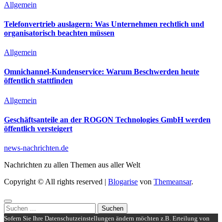
Allgemein
Telefonvertrieb auslagern: Was Unternehmen rechtlich und
organisatorisch beachten müssen
Allgemein
Omnichannel-Kundenservice: Warum Beschwerden heute
öffentlich stattfinden
Allgemein
Geschäftsanteile an der ROGON Technologies GmbH werden
öffentlich versteigert
news-nachrichten.de
Nachrichten zu allen Themen aus aller Welt
Copyright © All rights reserved
|
Blogarise
von
Themeansar
.
Suchen
nach:
Sofern Sie Ihre Datenschutzeinstellungen ändern möchten z.B. Erteilung von