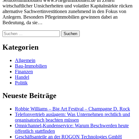
Seniorenimmobilien www.Pflegeimmobilien.de In Zeiten
wirtschaftlicher Unsicherheiten und volatiler Kapitalmärkte rücken
alternative Sachwertinvestitionen zunehmend in den Fokus von
Anlegern. Besonders Pflegeimmobilien gewinnen dabei an
Bedeutung, da sie…
Suchen
nach:
Kategorien
Allgemein
Bau-Immobilien
Finanzen
Handel
Politik
Neueste Beiträge
Robbie Williams – Big Art Festival – Champagne D. Rock
Telefonvertrieb auslagern: Was Unternehmen rechtlich und
organisatorisch beachten müssen
Omnichannel-Kundenservice: Warum Beschwerden heute
öffentlich stattfinden
Geschäftsanteile an der ROGON Technologies GmbH