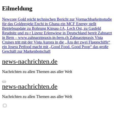
Zu
Eilmeldung
Inhalten
springen
Newcore Gold reicht technischen Bericht zur Vormachbarkeitsstudie
für das Goldprojekt Enchi in Ghana ein
MCF Energy stellt
Betriebsupdate zu Bohrung Kinsau-1A, Lech Ost, zu Gasfeld
Reudnitz und zu r Lizenz Erlenwiese in Deutschland bereit
Zahnarzt
in Bern – www.zahnarztpraxis-in-bern.ch Zahnarztpraxis
Vista
Cruises tritt mit der Vista Aurora in die „Ära der zwei Flaggschiffe“
ein
Josera Petfood macht mit „Good Food. Good Poop“ das große
Geschäft zur Markenbotschaft
news-nachrichten.de
Nachrichten zu allen Themen aus aller Welt
news-nachrichten.de
Nachrichten zu allen Themen aus aller Welt