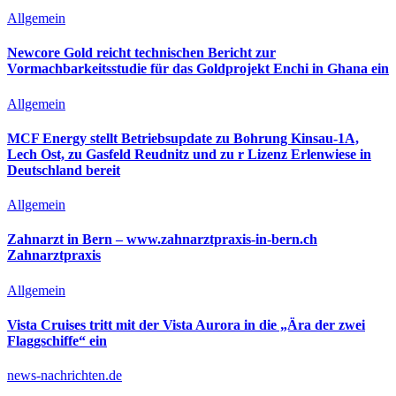
Allgemein
Newcore Gold reicht technischen Bericht zur
Vormachbarkeitsstudie für das Goldprojekt Enchi in Ghana ein
Allgemein
MCF Energy stellt Betriebsupdate zu Bohrung Kinsau-1A,
Lech Ost, zu Gasfeld Reudnitz und zu r Lizenz Erlenwiese in
Deutschland bereit
Allgemein
Zahnarzt in Bern – www.zahnarztpraxis-in-bern.ch
Zahnarztpraxis
Allgemein
Vista Cruises tritt mit der Vista Aurora in die „Ära der zwei
Flaggschiffe“ ein
news-nachrichten.de