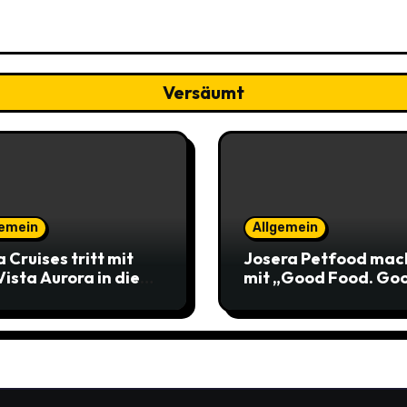
Versäumt
gemein
Allgemein
a Cruises tritt mit
Josera Petfood mac
Vista Aurora in die
mit „Good Food. Go
 der zwei
Poop“ das große
gschiffe“ ein
Geschäft zur
Markenbotschaft