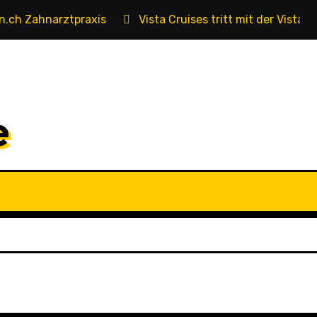
n.ch Zahnarztpraxis
Vista Cruises tritt mit der Vista A
e