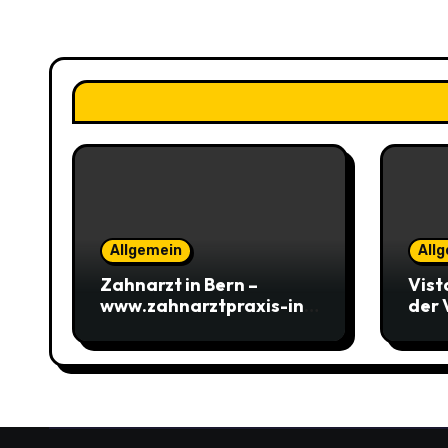
Allgemein
All
Zahnarzt in Bern –
Vist
www.zahnarztpraxis-in-
der 
bern.ch Zahnarztpraxis
„Ära
Flag