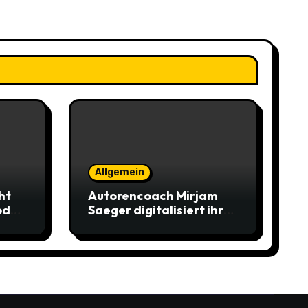
Allgemein
ht
Autorencoach Mirjam
od
Saeger digitalisiert ihre
Erfahrung aus über 100
Buchprojekten