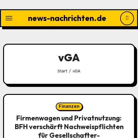
Zu
Inhalten
news-nachrichten.de
springen
vGA
Start
vGA
Finanzen
Firmenwagen und Privatnutzung:
BFH verschärft Nachweispflichten
für Gesellschafter-