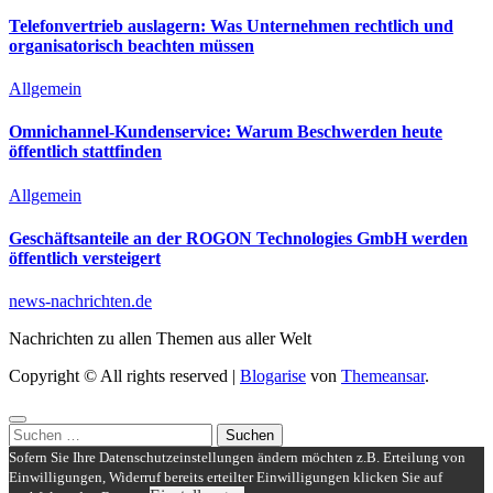
Telefonvertrieb auslagern: Was Unternehmen rechtlich und
organisatorisch beachten müssen
Allgemein
Omnichannel-Kundenservice: Warum Beschwerden heute
öffentlich stattfinden
Allgemein
Geschäftsanteile an der ROGON Technologies GmbH werden
öffentlich versteigert
news-nachrichten.de
Nachrichten zu allen Themen aus aller Welt
Copyright © All rights reserved
|
Blogarise
von
Themeansar
.
Suchen
nach:
Sofern Sie Ihre Datenschutzeinstellungen ändern möchten z.B. Erteilung von
Einwilligungen, Widerruf bereits erteilter Einwilligungen klicken Sie auf