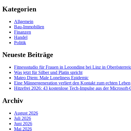
nach:
Kategorien
Allgemein
Bau-Immobilien
Finanzen
Handel
Politik
Neueste Beiträge
Fitnessstudio für Frauen in Leoonding bei Linz in Oberösterre
Was jetzt für Silber und Platin spricht
Mateo Diem: Male Loneliness Epidemic
Eine Männergeneration verliert den Kontakt zum echten Leben
Hitzefrei 2026: 43 kostenlose Tech-Impulse aus der Microsof
Archiv
August 2026
Juli 2026
Juni 2026
Mai 2026