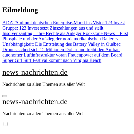
Zu
Eilmeldung
Inhalten
springen
ADATA nimmt deutschen Enterprise-Markt ins Visier
123 Invest
Gruppe: 123 Invest setzt Zinszahlungen aus und stellt
Insolvenzantrag – Ihre Rechte als Anleger
Rockstone News – First
Phosphate und der Aufstieg der nordamerikanischen Batterie-
Unabhängigkeit: Die Entstehung des Battery Valley in Québec
Dronus sichert sich 15 Millionen Dollar und treibt den Aufbau
autonomer Luftinfrastruktur voran
Frauenpower auf dem Board:
Super Girl Surf Festival kommt nach Virginia Beach
news-nachrichten.de
Nachrichten zu allen Themen aus aller Welt
news-nachrichten.de
Nachrichten zu allen Themen aus aller Welt