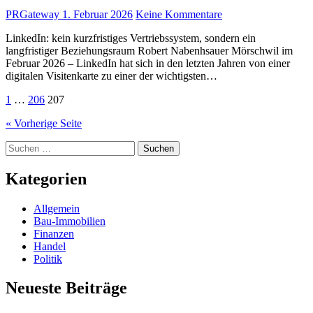
PRGateway
1. Februar 2026
Keine Kommentare
LinkedIn: kein kurzfristiges Vertriebssystem, sondern ein
langfristiger Beziehungsraum Robert Nabenhsauer Mörschwil im
Februar 2026 – LinkedIn hat sich in den letzten Jahren von einer
digitalen Visitenkarte zu einer der wichtigsten…
Seitennummerierung
1
…
206
207
der
« Vorherige Seite
Beiträge
Suchen
nach:
Kategorien
Allgemein
Bau-Immobilien
Finanzen
Handel
Politik
Neueste Beiträge