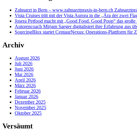
Zahnarzt in Bern – www.zahnarztpraxis-in-bern.ch Zahnarztpra
Vista Cruises tritt mit der Vista Aurora in die „Ära der zwei Fla
Josera Petfood macht mit „Good Food. Good Poop“ das große 
Autorencoach Mirjam Saeger digitalisiert ihre Erfahrung aus ü
SourcingBlox startet CentaurNexus: Operations-Plattform für
Archiv
August 2026
Juli 2026
Juni 2026
Mai 2026
April 2026
März 2026
Februar 2026
Januar 2026
Dezember 2025
November 2025
Oktober 2025
Versäumt