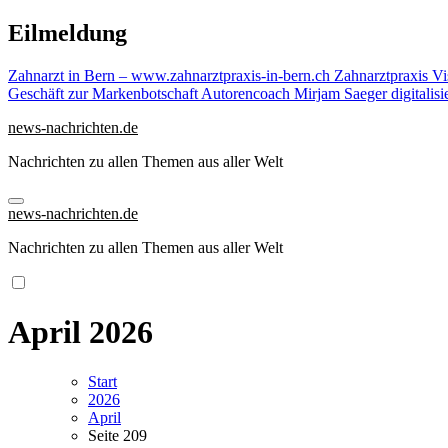
Zu
Eilmeldung
Inhalten
springen
Zahnarzt in Bern – www.zahnarztpraxis-in-bern.ch Zahnarztpraxis
Vi
Geschäft zur Markenbotschaft
Autorencoach Mirjam Saeger digitalisi
news-nachrichten.de
Nachrichten zu allen Themen aus aller Welt
news-nachrichten.de
Nachrichten zu allen Themen aus aller Welt
April 2026
Start
2026
April
Seite 209