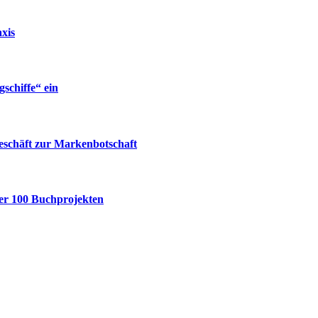
xis
gschiffe“ ein
eschäft zur Markenbotschaft
ber 100 Buchprojekten