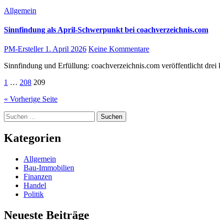
Allgemein
Sinnfindung als April-Schwerpunkt bei coachverzeichnis.com
PM-Ersteller
1. April 2026
Keine Kommentare
Sinnfindung und Erfüllung: coachverzeichnis.com veröffentlicht drei
Seitennummerierung
1
…
208
209
der
« Vorherige Seite
Beiträge
Suchen
nach:
Kategorien
Allgemein
Bau-Immobilien
Finanzen
Handel
Politik
Neueste Beiträge