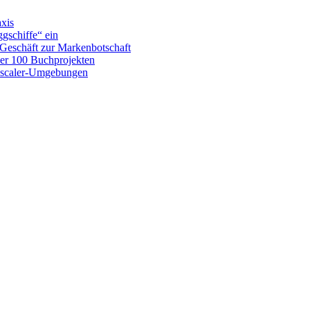
xis
ggschiffe“ ein
Geschäft zur Markenbotschaft
ber 100 Buchprojekten
 Zscaler-Umgebungen