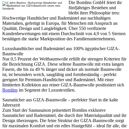
Die Bomlins GmbH feiert ihr
fünfjähriges Bestehen und
bleibt ihrer Philosophie treu:
Hochwertige Handtücher und Bademäntel aus nachhaltigen
Materialien, gefertigt in Europa, für Menschen mit Anspruch an
Qualität, Design und Langlebigkeit. Über 550 verifizierte
Kundenbewertungen mit einem Durchschnitt von 4,9 von 5 Sternen
bestätigen die starke Marktposition des Familienunternehmens.
Luxushandtücher und Bademäntel aus 100% ägyptischer GIZA-
Baumwolle
Nur 0,5 Prozent der Weltbaumwolle erfüllt die strengen Kriterien für
die Bezeichnung GIZA. Diese seltene Baumwolle mit extra langen
Fasern, die bis zu 49 % länger und dicker als normale Baumwolle
ist, ist besonders weich, saugfähig und formbeständig – perfekt
geeignet für Premium-Handtücher und Bademäntel. Mit einer
limitierten Kollektion aus reiner GIZA-Baumwolle positioniert sich
Bomlins
im Segment der Luxustextilien.
Saunatücher aus GIZA-Baumwolle – perfekter Start in die kalte
Jahreszeit
Zum Start der Saunasaison präsentiert Bomlins exklusive
Saunatücher und Bademäntel, die durch ihre Materialqualität und ihr
Design überzeugen. Die feine Struktur der GIZA-Baumwolle sorgt
für maximalen Komfort und ein edles Hautgefühl – ideal für alle, die