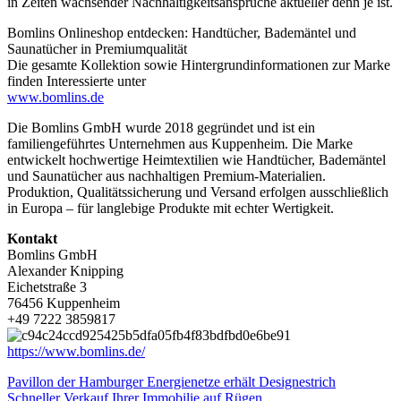
in Zeiten wachsender Nachhaltigkeitsansprüche aktueller denn je ist.
Bomlins Onlineshop entdecken: Handtücher, Bademäntel und
Saunatücher in Premiumqualität
Die gesamte Kollektion sowie Hintergrundinformationen zur Marke
finden Interessierte unter
www.bomlins.de
Die Bomlins GmbH wurde 2018 gegründet und ist ein
familiengeführtes Unternehmen aus Kuppenheim. Die Marke
entwickelt hochwertige Heimtextilien wie Handtücher, Bademäntel
und Saunatücher aus nachhaltigen Premium-Materialien.
Produktion, Qualitätssicherung und Versand erfolgen ausschließlich
in Europa – für langlebige Produkte mit echter Wertigkeit.
Kontakt
Bomlins GmbH
Alexander Knipping
Eichetstraße 3
76456 Kuppenheim
+49 7222 3859817
https://www.bomlins.de/
Beitragsnavigation
Pavillon der Hamburger Energienetze erhält Designestrich
Schneller Verkauf Ihrer Immobilie auf Rügen