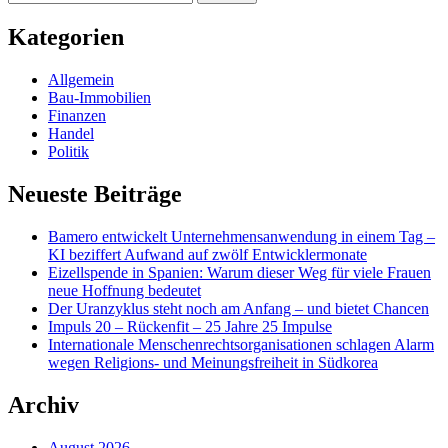
nach:
Kategorien
Allgemein
Bau-Immobilien
Finanzen
Handel
Politik
Neueste Beiträge
Bamero entwickelt Unternehmensanwendung in einem Tag –
KI beziffert Aufwand auf zwölf Entwicklermonate
Eizellspende in Spanien: Warum dieser Weg für viele Frauen
neue Hoffnung bedeutet
Der Uranzyklus steht noch am Anfang – und bietet Chancen
Impuls 20 – Rückenfit – 25 Jahre 25 Impulse
Internationale Menschenrechtsorganisationen schlagen Alarm
wegen Religions- und Meinungsfreiheit in Südkorea
Archiv
August 2026