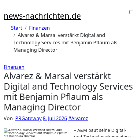
Zu
Inhalten
news-nachrichten.de
springen
Start
Finanzen
Alvarez & Marsal verstärkt Digital and
Technology Services mit Benjamin Pflaum als
Managing Director
Finanzen
Alvarez & Marsal verstärkt
Digital and Technology Services
mit Benjamin Pflaum als
Managing Director
Von
PRGateway
8. Juli 2026
#
Alvarez
– A&M baut seine Digital-
und Technologiekompetenz