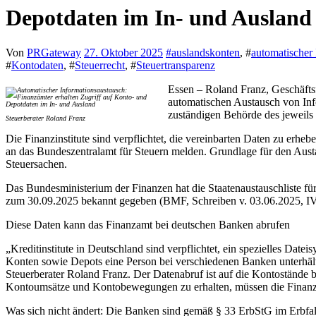
Depotdaten im In- und Ausland
Von
PRGateway
27. Oktober 2025
#
auslandskonten
, #
automatischer
#
Kontodaten
, #
Steuerrecht
, #
Steuertransparenz
Essen – Roland Franz, Geschäfts
automatischen Austausch von Inf
zuständigen Behörde des jeweils 
Steuerberater Roland Franz
Die Finanzinstitute sind verpflichtet, die vereinbarten Daten zu er
an das Bundeszentralamt für Steuern melden. Grundlage für den Aus
Steuersachen.
Das Bundesministerium der Finanzen hat die Staatenaustauschliste fü
zum 30.09.2025 bekannt gegeben (BMF, Schreiben v. 03.06.2025, I
Diese Daten kann das Finanzamt bei deutschen Banken abrufen
„Kreditinstitute in Deutschland sind verpflichtet, ein spezielles Dat
Konten sowie Depots eine Person bei verschiedenen Banken unterhält.
Steuerberater Roland Franz. Der Datenabruf ist auf die Kontostände b
Kontoumsätze und Kontobewegungen zu erhalten, müssen die Finanzb
Was sich nicht ändert: Die Banken sind gemäß § 33 ErbStG im Erbfall