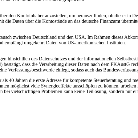
r den Kontoinhaber anzustellen, um herauszufinden, ob dieser in Deuts
somit die Daten über die Kontostände an das deutsche Finanzamt übermit
usch zwischen Deutschland und den USA. Im Rahmen dieses Abkomme
nd empfängt umgekehrt Daten von US-amerikanischen Instituten.
n hinsichtlich des Datenschutzes und der informationellen Selbstbest
) bestätigt, dass die Verarbeitung dieser Daten nach dem FKAustG rech
 eine Verfassungsbeschwerde einlegt, sodass auch das Bundesverfassung
r als 40 Jahren die erste Adresse für kompetente Steuerberatung und meh
nten möglichst viele Synergieeffekte ausschöpfen zu können, arbeiten 
 bei vielschichtigen Problemen kann keine Teillösung, sondern nur ei