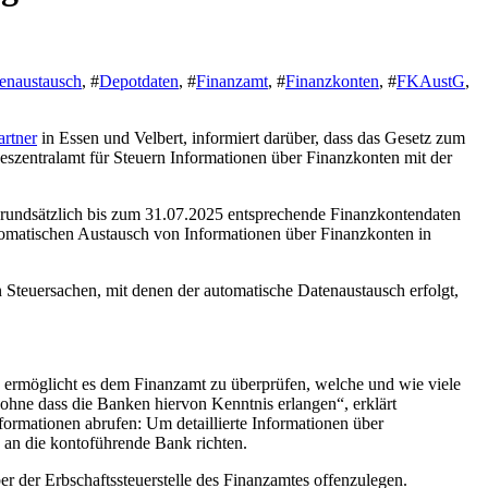
enaustausch
, #
Depotdaten
, #
Finanzamt
, #
Finanzkonten
, #
FKAustG
,
rtner
in Essen und Velbert, informiert darüber, dass das Gesetz zum
eszentralamt für Steuern Informationen über Finanzkonten mit der
b grundsätzlich bis zum 31.07.2025 entsprechende Finanzkontendaten
omatischen Austausch von Informationen über Finanzkonten in
 Steuersachen, mit denen der automatische Datenaustausch erfolgt,
ies ermöglicht es dem Finanzamt zu überprüfen, welche und wie viele
ohne dass die Banken hiervon Kenntnis erlangen“, erklärt
formationen abrufen: Um detaillierte Informationen über
an die kontoführende Bank richten.
r der Erbschaftssteuerstelle des Finanzamtes offenzulegen.