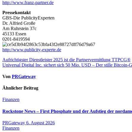
http://www.franz-partner.de
Pressekontakt
GBS-Die PublicityExperten
Dr. Alfried Große
Am Ruhrstein 37c
45133 Essen
0201-8419594
http://www.publicity-experte.de
Beitragsnavigation
Aufrichtigster Dienstleister 2025 ist die Partnervermittlung TTPCG®
Universal Digital Inc. sichert sich 50 Mio. USD – Der stille Bitcoin-Gi
Von
PRGateway
Ähnlicher Beitrag
Finanzen
Rockstone News – First Phosphate und der Aufstieg der nordame
PRGateway
6. August 2026
Finanzen