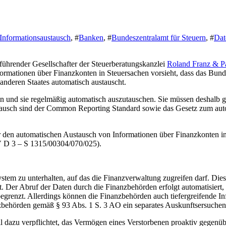
 Informationsaustausch
, #
Banken
, #
Bundeszentralamt für Steuern
, #
Dat
führender Gesellschafter der Steuerberatungskanzlei
Roland Franz & Pa
ormationen über Finanzkonten in Steuersachen vorsieht, dass das Bund
anderen Staates automatisch austauscht.
heben und sie regelmäßig automatisch auszutauschen. Sie müssen deshal
tausch sind der Common Reporting Standard sowie das Gesetz zum aut
r den automatischen Austausch von Informationen über Finanzkonten in
V D 3 – S 1315/00304/070/025).
eisystem zu unterhalten, auf das die Finanzverwaltung zugreifen darf. D
 Der Abruf der Daten durch die Finanzbehörden erfolgt automatisiert, 
egrenzt. Allerdings können die Finanzbehörden auch tiefergreifende In
ehörden gemäß § 93 Abs. 1 S. 3 AO ein separates Auskunftsersuchen 
 dazu verpflichtet, das Vermögen eines Verstorbenen proaktiv gegenübe