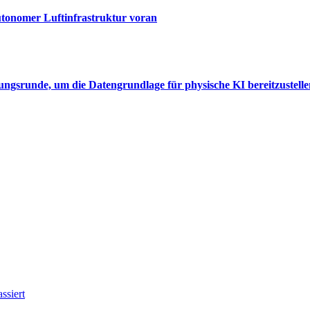
autonomer Luftinfrastruktur voran
rungsrunde, um die Datengrundlage für physische KI bereitzustell
ssiert