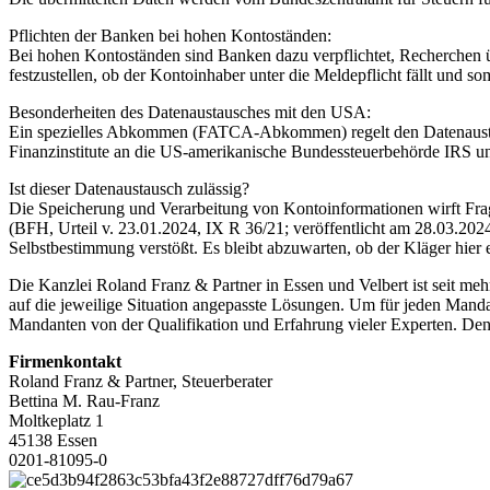
Pflichten der Banken bei hohen Kontoständen:
Bei hohen Kontoständen sind Banken dazu verpflichtet, Recherchen übe
festzustellen, ob der Kontoinhaber unter die Meldepflicht fällt und 
Besonderheiten des Datenaustausches mit den USA:
Ein spezielles Abkommen (FATCA-Abkommen) regelt den Datenausta
Finanzinstitute an die US-amerikanische Bundessteuerbehörde IRS u
Ist dieser Datenaustausch zulässig?
Die Speicherung und Verarbeitung von Kontoinformationen wirft Frage
(BFH, Urteil v. 23.01.2024, IX R 36/21; veröffentlicht am 28.03.2024
Selbstbestimmung verstößt. Es bleibt abzuwarten, ob der Kläger hier
Die Kanzlei Roland Franz & Partner in Essen und Velbert ist seit meh
auf die jeweilige Situation angepasste Lösungen. Um für jeden Manda
Mandanten von der Qualifikation und Erfahrung vieler Experten. Denn
Firmenkontakt
Roland Franz & Partner, Steuerberater
Bettina M. Rau-Franz
Moltkeplatz 1
45138 Essen
0201-81095-0