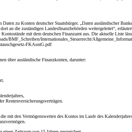
 Daten zu Konten deutscher Staatsbürger. „Daten ausländischer Banken
dort an die zuständigen Landesfinanzbehörden weitergeleitet“, erläuter
ie Kontostände mit dem deutschen Finanzamt aus. Die aktuelle Liste lä
ads/BMF_Schreiben/Internationales_Steuerrecht/Allgemeine_Informat
ustauschgesetz-FKAustG.pdf
onen über ausländische Finanzkonten, darunter:
t.
enderjahres,
der Rentenversicherungsverträgen.
 die mit den Vermögenswerten des Kontos im Laufe des Kalenderjahres 
nanzvermögen.
r einen Zeitraum von 15 Jahren gespeichert.