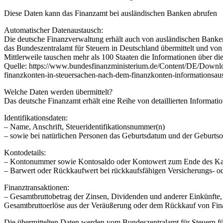
Diese Daten kann das Finanzamt bei ausländischen Banken abrufen
Automatischer Datenaustausch:
Die deutsche Finanzverwaltung erhält auch von ausländischen Banken
das Bundeszentralamt für Steuern in Deutschland übermittelt und von 
Mittlerweile tauschen mehr als 100 Staaten die Informationen über d
Quelle: https://www.bundesfinanzministerium.de/Content/DE/Downlo
finanzkonten-in-steuersachen-nach-dem-finanzkonten-informationsa
Welche Daten werden übermittelt?
Das deutsche Finanzamt erhält eine Reihe von detaillierten Informati
Identifikationsdaten:
– Name, Anschrift, Steueridentifikationsnummer(n)
– sowie bei natürlichen Personen das Geburtsdatum und der Geburtsor
Kontodetails:
– Kontonummer sowie Kontosaldo oder Kontowert zum Ende des Kal
– Barwert oder Rückkaufwert bei rückkaufsfähigen Versicherungs- o
Finanztransaktionen:
– Gesamtbruttobetrag der Zinsen, Dividenden und anderer Einkünfte,
Gesamtbruttoerlöse aus der Veräußerung oder dem Rückkauf von Fi
Die übermittelten Daten werden vom Bundeszentralamt für Steuern fü