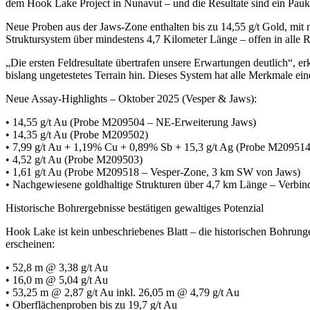
dem Hook Lake Project in Nunavut – und die Resultate sind ein Pauk
Neue Proben aus der Jaws-Zone enthalten bis zu 14,55 g/t Gold, mit 
Struktursystem über mindestens 4,7 Kilometer Länge – offen in alle 
„Die ersten Feldresultate übertrafen unsere Erwartungen deutlich“, e
bislang ungetestetes Terrain hin. Dieses System hat alle Merkmale ei
Neue Assay-Highlights – Oktober 2025 (Vesper & Jaws):
• 14,55 g/t Au (Probe M209504 – NE-Erweiterung Jaws)
• 14,35 g/t Au (Probe M209502)
• 7,99 g/t Au + 1,19% Cu + 0,89% Sb + 15,3 g/t Ag (Probe M20951
• 4,52 g/t Au (Probe M209503)
• 1,61 g/t Au (Probe M209518 – Vesper-Zone, 3 km SW von Jaws)
• Nachgewiesene goldhaltige Strukturen über 4,7 km Länge – Verbi
Historische Bohrergebnisse bestätigen gewaltiges Potenzial
Hook Lake ist kein unbeschriebenes Blatt – die historischen Bohrung
erscheinen:
• 52,8 m @ 3,38 g/t Au
• 16,0 m @ 5,04 g/t Au
• 53,25 m @ 2,87 g/t Au inkl. 26,05 m @ 4,79 g/t Au
• Oberflächenproben bis zu 19,7 g/t Au