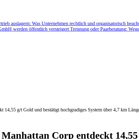
rtrieb auslagern: Was Unternehmen rechtlich und organisatorisch beac
mbH werden öffentlich versteigert
Trennung oder Paarberatung: Wege
 14,55 g/t Gold und bestätigt hochgradiges System über 4,7 km Läng
Manhattan Corp entdeckt 14,55 g