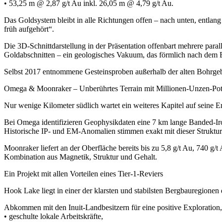
• 53,25 m @ 2,87 g/t Au inkl. 26,05 m @ 4,79 g/t Au.
Das Goldsystem bleibt in alle Richtungen offen – nach unten, entlang
früh aufgehört“.
Die 3D-Schnittdarstellung in der Präsentation offenbart mehrere paral
Goldabschnitten – ein geologisches Vakuum, das förmlich nach dem B
Selbst 2017 entnommene Gesteinsproben außerhalb der alten Bohrgebie
Omega & Moonraker – Unberührtes Terrain mit Millionen-Unzen-Pot
Nur wenige Kilometer südlich wartet ein weiteres Kapitel auf seine 
Bei Omega identifizieren Geophysikdaten eine 7 km lange Banded-Ir
Historische IP- und EM-Anomalien stimmen exakt mit dieser Struktur
Moonraker liefert an der Oberfläche bereits bis zu 5,8 g/t Au, 740 g/
Kombination aus Magnetik, Struktur und Gehalt.
Ein Projekt mit allen Vorteilen eines Tier-1-Reviers
Hook Lake liegt in einer der klarsten und stabilsten Bergbauregionen 
Abkommen mit den Inuit-Landbesitzern für eine positive Exploration,
• geschulte lokale Arbeitskräfte,