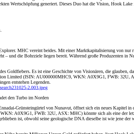
kten Wertschöpfung generiert. Dieses Duo hat die Vision, Hook Lake 
.
Explorer. MHC vereint beides. Mit einer Marktkapitalisierung von nu
– und die Bohrziele liegen bereit. Während große Produzenten in Nun
es Goldfiebers. Es ist eine Geschichte von Visionären, die glauben, da
poration Limited (ISIN: AU000000MHC9, WKN: A0X9G1, FWB: 32U, AS
ängen entstehen Legenden.
search231025-2.003.jpeg
det den Turbo im Norden
Ennadai-Grünsteingürtel von Nunavut, öffnet sich ein neues Kapitel i
KN: A0X9G1, FWB: 32U, ASX: MHC) könnte sich als eine der letzten
 geblieben ist, obwohl seine geologische DNA dieselbe ist wie jene der