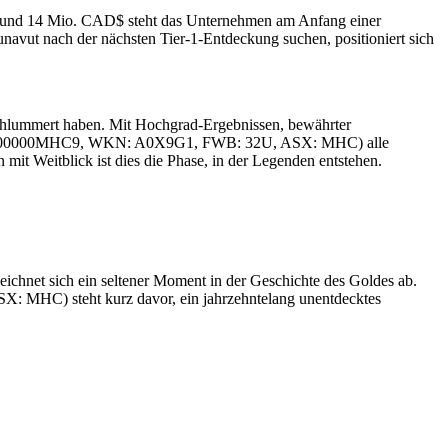
r rund 14 Mio. CAD$ steht das Unternehmen am Anfang einer
avut nach der nächsten Tier-1-Entdeckung suchen, positioniert sich
geschlummert haben. Mit Hochgrad-Ergebnissen, bewährter
IN: AU000000MHC9, WKN: A0X9G1, FWB: 32U, ASX: MHC) alle
it Weitblick ist dies die Phase, in der Legenden entstehen.
eichnet sich ein seltener Moment in der Geschichte des Goldes ab.
MHC) steht kurz davor, ein jahrzehntelang unentdecktes