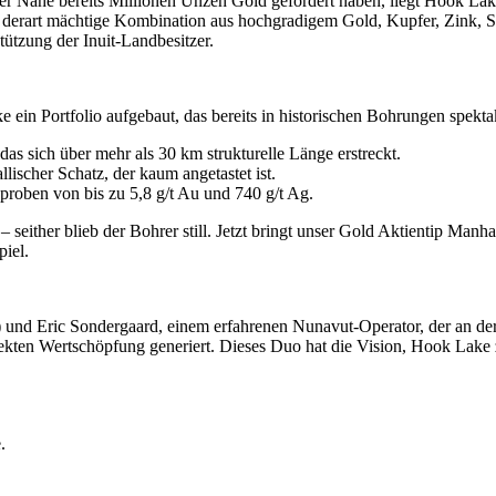
Nähe bereits Millionen Unzen Gold gefördert haben, liegt Hook Lake
 derart mächtige Kombination aus hochgradigem Gold, Kupfer, Zink, Si
ützung der Inuit-Landbesitzer.
in Portfolio aufgebaut, das bereits in historischen Bohrungen spektaku
das sich über mehr als 30 km strukturelle Länge erstreckt.
ischer Schatz, der kaum angetastet ist.
oben von bis zu 5,8 g/t Au und 740 g/t Ag.
 seither blieb der Bohrer still. Jetzt bringt unser Gold Aktientip Ma
iel.
und Eric Sondergaard, einem erfahrenen Nunavut-Operator, der an der
kten Wertschöpfung generiert. Dieses Duo hat die Vision, Hook Lake 
.