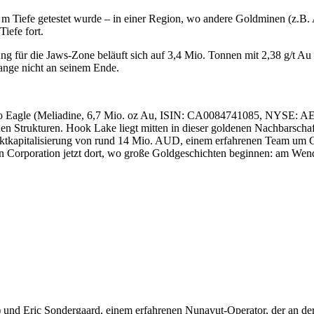
m Tiefe getestet wurde – in einer Region, wo andere Goldminen (z.B. 
iefe fort.
 für die Jaws-Zone beläuft sich auf 3,4 Mio. Tonnen mit 2,38 g/t Au (
lange nicht an seinem Ende.
ico Eagle (Meliadine, 6,7 Mio. oz Au, ISIN: CA0084741085, NYSE: A
trukturen. Hook Lake liegt mitten in dieser goldenen Nachbarschaft – 
rktkapitalisierung von rund 14 Mio. AUD, einem erfahrenen Team um 
n Corporation jetzt dort, wo große Goldgeschichten beginnen: am Wen
und Eric Sondergaard, einem erfahrenen Nunavut-Operator, der an der