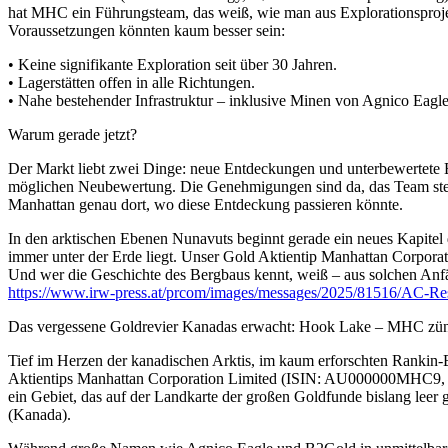
hat MHC ein Führungsteam, das weiß, wie man aus Explorationsproje
Voraussetzungen könnten kaum besser sein:
• Keine signifikante Exploration seit über 30 Jahren.
• Lagerstätten offen in alle Richtungen.
• Nahe bestehender Infrastruktur – inklusive Minen von Agnico Eagle
Warum gerade jetzt?
Der Markt liebt zwei Dinge: neue Entdeckungen und unterbewertete 
möglichen Neubewertung. Die Genehmigungen sind da, das Team steht 
Manhattan genau dort, wo diese Entdeckung passieren könnte.
In den arktischen Ebenen Nunavuts beginnt gerade ein neues Kapitel d
immer unter der Erde liegt. Unser Gold Aktientip Manhattan Cor
Und wer die Geschichte des Bergbaus kennt, weiß – aus solchen Anf
https://www.irw-press.at/prcom/images/messages/2025/81516/AC-Re
Das vergessene Goldrevier Kanadas erwacht: Hook Lake – MHC zün
Tief im Herzen der kanadischen Arktis, im kaum erforschten Rankin-
Aktientips Manhattan Corporation Limited (ISIN: AU000000MHC9, W
ein Gebiet, das auf der Landkarte der großen Goldfunde bislang leer
(Kanada).