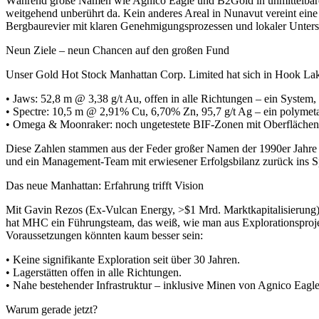
Während große Namen wie Agnico Eagle und B2Gold in unmittelbarer 
weitgehend unberührt da. Kein anderes Areal in Nunavut vereint eine
Bergbaurevier mit klaren Genehmigungsprozessen und lokaler Unterst
Neun Ziele – neun Chancen auf den großen Fund
Unser Gold Hot Stock Manhattan Corp. Limited hat sich in Hook Lake e
• Jaws: 52,8 m @ 3,38 g/t Au, offen in alle Richtungen – ein System, 
• Spectre: 10,5 m @ 2,91% Cu, 6,70% Zn, 95,7 g/t Ag – ein polymetall
• Omega & Moonraker: noch ungetestete BIF-Zonen mit Oberflächenpr
Diese Zahlen stammen aus der Feder großer Namen der 1990er Jahre –
und ein Management-Team mit erwiesener Erfolgsbilanz zurück ins Sp
Das neue Manhattan: Erfahrung trifft Vision
Mit Gavin Rezos (Ex-Vulcan Energy, >$1 Mrd. Marktkapitalisierung) 
hat MHC ein Führungsteam, das weiß, wie man aus Explorationsproje
Voraussetzungen könnten kaum besser sein:
• Keine signifikante Exploration seit über 30 Jahren.
• Lagerstätten offen in alle Richtungen.
• Nahe bestehender Infrastruktur – inklusive Minen von Agnico Eagle
Warum gerade jetzt?