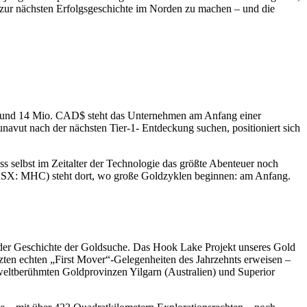
zur nächsten Erfolgsgeschichte im Norden zu machen – und die
r rund 14 Mio. CAD$ steht das Unternehmen am Anfang einer
avut nach der nächsten Tier-1- Entdeckung suchen, positioniert sich
ss selbst im Zeitalter der Technologie das größte Abenteuer noch
X: MHC) steht dort, wo große Goldzyklen beginnen: am Anfang.
n der Geschichte der Goldsuche. Das Hook Lake Projekt unseres Gold
 echten „First Mover“-Gelegenheiten des Jahrzehnts erweisen –
 weltberühmten Goldprovinzen Yilgarn (Australien) und Superior