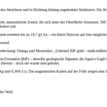
 des Streichens und in Richtung bislang ungetesteter Strukturen. Die B
lele, mineralisierte Zonen, die sich unter der Oberfläche fortsetzen. 5
ohrer ruft.
te erzielten bis zu 19,7 g/t Au – ein klarer Hinweis auf eine möglich
enzial
Entdeckung: Omega und Moonraker. „Untested BIF gold – multi-million 
on-Formation (BIF) – dieselbe geologische Signatur, die Agnico Eag
 überein – doch nie wurde dort gebohrt.
t Ag und 0,36% Cu. Die magnetischen Karten auf der Folie zeigen eine Zo
der Welt: