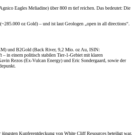
Agnico Eagles Meliadine) über 800 m tief reichen. Das bedeutet: Die
~285.000 oz Gold) – und ist laut Geologen „open in all directions“.
EM) und B2Gold (Back River, 9,2 Mio. oz Au, ISIN:
in einem politisch stabilen Tier-1-Gebiet mit klaren
Gavin Rezos (Ex-Vulcan Energy) und Eric Sondergaard, sowie der
depunkt.
 jüngsten Kupferentdeckung von White Cliff Resources beteiligt war,