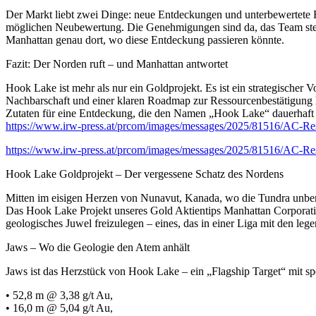
Der Markt liebt zwei Dinge: neue Entdeckungen und unterbewertete 
möglichen Neubewertung. Die Genehmigungen sind da, das Team steht 
Manhattan genau dort, wo diese Entdeckung passieren könnte.
Fazit: Der Norden ruft – und Manhattan antwortet
Hook Lake ist mehr als nur ein Goldprojekt. Es ist ein strategischer
Nachbarschaft und einer klaren Roadmap zur Ressourcenbestätig
Zutaten für eine Entdeckung, die den Namen „Hook Lake“ dauerhaft au
https://www.irw-press.at/prcom/images/messages/2025/81516/AC-Re
https://www.irw-press.at/prcom/images/messages/2025/81516/AC-Re
Hook Lake Goldprojekt – Der vergessene Schatz des Nordens
Mitten im eisigen Herzen von Nunavut, Kanada, wo die Tundra unberüh
Das Hook Lake Projekt unseres Gold Aktientips Manhattan Corpor
geologisches Juwel freizulegen – eines, das in einer Liga mit den leg
Jaws – Wo die Geologie den Atem anhält
Jaws ist das Herzstück von Hook Lake – ein „Flagship Target“ mit sp
• 52,8 m @ 3,38 g/t Au,
• 16,0 m @ 5,04 g/t Au,