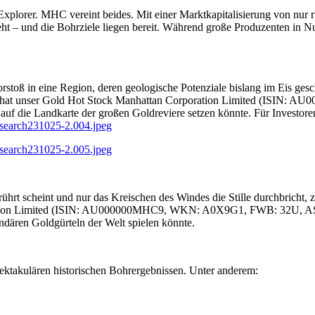
Explorer. MHC vereint beides. Mit einer Marktkapitalisierung von nu
– und die Bohrziele liegen bereit. Während große Produzenten in Nun
 Vorstoß in eine Region, deren geologische Potenziale bislang im Eis 
ung hat unser Gold Hot Stock Manhattan Corporation Limited (IS
f die Landkarte der großen Goldreviere setzen könnte. Für Investoren m
search231025-2.004.jpeg
search231025-2.005.jpeg
rt scheint und nur das Kreischen des Windes die Stille durchbricht, z
ation Limited (ISIN: AU000000MHC9, WKN: A0X9G1, FWB: 32U, ASX: 
endären Goldgürteln der Welt spielen könnte.
ektakulären historischen Bohrergebnissen. Unter anderem: