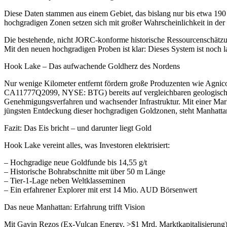
Diese Daten stammen aus einem Gebiet, das bislang nur bis etwa 190 
hochgradigen Zonen setzen sich mit großer Wahrscheinlichkeit in der T
Die bestehende, nicht JORC-konforme historische Ressourcenschätzung
Mit den neuen hochgradigen Proben ist klar: Dieses System ist noch 
Hook Lake – Das aufwachende Goldherz des Nordens
Nur wenige Kilometer entfernt fördern große Produzenten wie Agn
CA11777Q2099, NYSE: BTG) bereits auf vergleichbaren geologischen S
Genehmigungsverfahren und wachsender Infrastruktur. Mit einer Ma
jüngsten Entdeckung dieser hochgradigen Goldzonen, steht Manhatta
Fazit: Das Eis bricht – und darunter liegt Gold
Hook Lake vereint alles, was Investoren elektrisiert:
– Hochgradige neue Goldfunde bis 14,55 g/t
– Historische Bohrabschnitte mit über 50 m Länge
– Tier-1-Lage neben Weltklasseminen
– Ein erfahrener Explorer mit erst 14 Mio. AUD Börsenwert
Das neue Manhattan: Erfahrung trifft Vision
Mit Gavin Rezos (Ex-Vulcan Energy, >$1 Mrd. Marktkapitalisierung) 