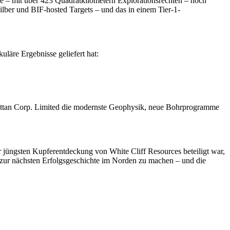
 – mit über 423 Quadratkilometern Explorationsrechten – noch
lber und BIF-hosted Targets – und das in einem Tier-1-
läre Ergebnisse geliefert hat:
nhattan Corp. Limited die modernste Geophysik, neue Bohrprogramme
 jüngsten Kupferentdeckung von White Cliff Resources beteiligt war,
zur nächsten Erfolgsgeschichte im Norden zu machen – und die