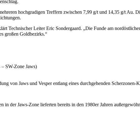
enschlag.
mehreren hochgradigen Treffern zwischen 7,99 g/t und 14,35 g/t Au. Die
Richtungen.
rklärt Technischer Leiter Eric Sondergaard. „Die Funde am nordöstlich
nes großen Goldbezirks.“
4 – SW-Zone Jaws)
ndung von Jaws und Vesper entlang eines durchgehenden Scherzonen-K
en in der Jaws-Zone lieferten bereits in den 1980er Jahren außergewöh