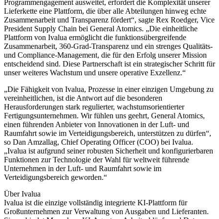
Programmengagement ausweitet, erfordert die Komplexität unserer
Lieferkette eine Plattform, die über alle Abteilungen hinweg echte
Zusammenarbeit und Transparenz fördert“, sagte Rex Roedger, Vice
President Supply Chain bei General Atomics. „Die einheitliche
Plattform von Ivalua ermöglicht die funktionsübergreifende
Zusammenarbeit, 360-Grad-Transparenz und ein strenges Qualitäts-
und Compliance-Management, die für den Erfolg unserer Mission
entscheidend sind. Diese Partnerschaft ist ein strategischer Schritt für
unser weiteres Wachstum und unsere operative Exzellenz.“
„Die Fähigkeit von Ivalua, Prozesse in einer einzigen Umgebung zu
vereinheitlichen, ist die Antwort auf die besonderen
Herausforderungen stark regulierter, wachstumsorientierter
Fertigungsunternehmen. Wir fühlen uns geehrt, General Atomics,
einen führenden Anbieter von Innovationen in der Luft- und
Raumfahrt sowie im Verteidigungsbereich, unterstützen zu dürfen“,
so Dan Amzallag, Chief Operating Officer (COO) bei Ivalua.
„Ivalua ist aufgrund seiner robusten Sicherheit und konfigurierbaren
Funktionen zur Technologie der Wahl für weltweit führende
Unternehmen in der Luft- und Raumfahrt sowie im
Verteidigungsbereich geworden.“
Über Ivalua
Ivalua ist die einzige vollständig integrierte KI-Plattform für
Großunternehmen zur Verwaltung von Ausgaben und Lieferanten.