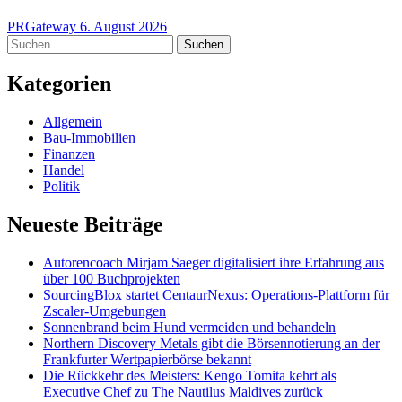
PRGateway
6. August 2026
Suchen
nach:
Kategorien
Allgemein
Bau-Immobilien
Finanzen
Handel
Politik
Neueste Beiträge
Autorencoach Mirjam Saeger digitalisiert ihre Erfahrung aus
über 100 Buchprojekten
SourcingBlox startet CentaurNexus: Operations-Plattform für
Zscaler-Umgebungen
Sonnenbrand beim Hund vermeiden und behandeln
Northern Discovery Metals gibt die Börsennotierung an der
Frankfurter Wertpapierbörse bekannt
Die Rückkehr des Meisters: Kengo Tomita kehrt als
Executive Chef zu The Nautilus Maldives zurück