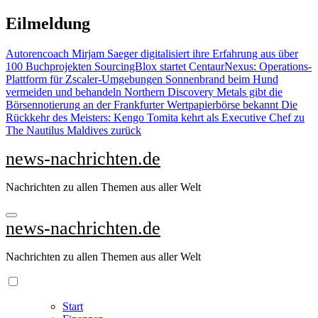
Zu
Eilmeldung
Inhalten
springen
Autorencoach Mirjam Saeger digitalisiert ihre Erfahrung aus über
100 Buchprojekten
SourcingBlox startet CentaurNexus: Operations-
Plattform für Zscaler-Umgebungen
Sonnenbrand beim Hund
vermeiden und behandeln
Northern Discovery Metals gibt die
Börsennotierung an der Frankfurter Wertpapierbörse bekannt
Die
Rückkehr des Meisters: Kengo Tomita kehrt als Executive Chef zu
The Nautilus Maldives zurück
news-nachrichten.de
Nachrichten zu allen Themen aus aller Welt
news-nachrichten.de
Nachrichten zu allen Themen aus aller Welt
Start