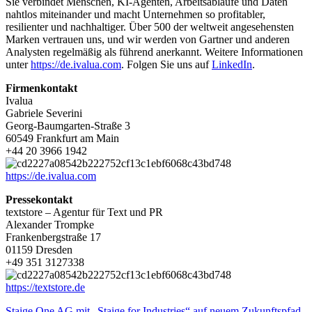
Sie verbindet Menschen, KI-Agenten, Arbeitsabläufe und Daten
nahtlos miteinander und macht Unternehmen so profitabler,
resilienter und nachhaltiger. Über 500 der weltweit angesehensten
Marken vertrauen uns, und wir werden von Gartner und anderen
Analysten regelmäßig als führend anerkannt. Weitere Informationen
unter
https://de.ivalua.com
. Folgen Sie uns auf
LinkedIn
.
Firmenkontakt
Ivalua
Gabriele Severini
Georg-Baumgarten-Straße 3
60549 Frankfurt am Main
+44 20 3966 1942
https://de.ivalua.com
Pressekontakt
textstore – Agentur für Text und PR
Alexander Trompke
Frankenbergstraße 17
01159 Dresden
+49 351 3127338
https://textstore.de
Staige One AG mit „Staige for Industries“ auf neuem Zukunftspfad