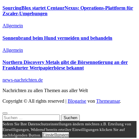
SourcingBlox startet CentaurNexus: Operations-Plattform für
Zscaler-Umgebungen
Allgemein
Sonnenbrand beim Hund vermeiden und behandeln
Allgemein
Northern Discovery Metals gibt die Börsennotierung an der
Frankfurter Wertpapierbörse bekannt
news-nachrichten.de
Nachrichten zu allen Themen aus aller Welt
Copyright © All rights reserved
|
Blogarise
von
Themeansar
.
Suchen
nach:
Sofern Sie Ihre Datenschutzeinstellungen ändern möchten z.B. Erteilung von
Einwilligungen, Widerruf bereits erteilter Einwilligungen klicken Sie auf
Einstellungen
nachfolgenden Button.