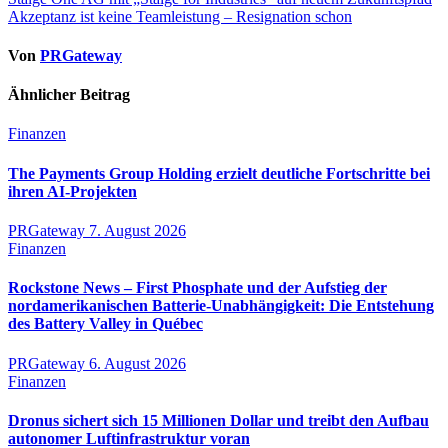
Beitragsnavigation
Akzeptanz ist keine Teamleistung – Resignation schon
Von
PRGateway
Ähnlicher Beitrag
Finanzen
The Payments Group Holding erzielt deutliche Fortschritte bei
ihren AI-Projekten
PRGateway
7. August 2026
Finanzen
Rockstone News – First Phosphate und der Aufstieg der
nordamerikanischen Batterie-Unabhängigkeit: Die Entstehung
des Battery Valley in Québec
PRGateway
6. August 2026
Finanzen
Dronus sichert sich 15 Millionen Dollar und treibt den Aufbau
autonomer Luftinfrastruktur voran