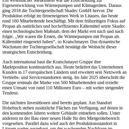
Ein wesentlicher Meilenstein war die Entscheidung zur
Eigenentwicklung von Wärmepumpen und Klimageräten. Daraus
ging 2018 die Tochtergesellschaft Skadec GmbH hervor. Die
Produktion erfolgt im firmeneigenen Werk in Litauen, das heute
rund 160 Mitarbeitende beschäftigt. Mit dem frühzeitigen Fokus auf
Propan als natürliches und hocheffizientes Kältemittel setzte Skadec
einen technologischen Maßstab, dem der Markt erst nach und nach
folgte. „Wir waren die Ersten, die Wärmepumpen mit Propan als
Kältemittel eingesetzt haben“, so Kratschmayer. Das dynamische
Wachstum der Tochtergesellschaft bestätigt die Weitsicht dieser
strategischen Entscheidung.
Auch international baut die Kratschmayer Gruppe ihre
Marktposition kontinuierlich aus. Heute beliefert das Unternehmen
Kunden in 17 europäischen Ländern und erweitert sein Netzwerk an
Vertriebs- und Servicestandorten stetig. Im Jahr 2025 überschritt die
Gruppe erstmals die Marke von 500 Mitarbeitenden und erzielte
einen Umsatz von rund 110 Millionen Euro – mit weiter steigender
Tendenz.
Die nächsten Investitionen sind bereits geplant. Am Standort
Hohebuch stehen zusätzliche Flächen zur Verfügung, auf denen in
den kommenden Jahren weitere Gebäude entstehen sollen. Unter
anderem ist der Bau einer neuen Halle für den Mietgerätebereich
vorgesehen. Parallel dazu wird auch der Produktionsstandort in
Litauen weiter ausgebaut, um der wachsenden Nachfrage im