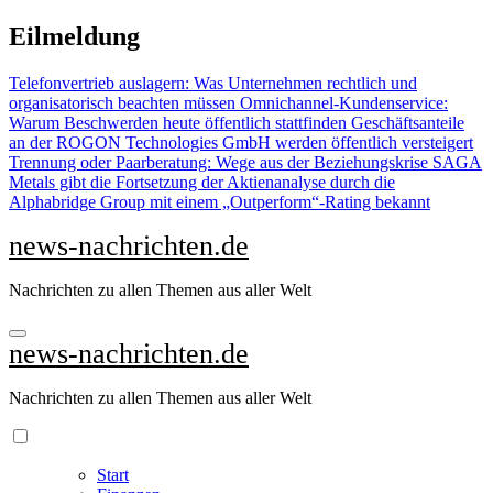
Zu
Eilmeldung
Inhalten
springen
Telefonvertrieb auslagern: Was Unternehmen rechtlich und
organisatorisch beachten müssen
Omnichannel-Kundenservice:
Warum Beschwerden heute öffentlich stattfinden
Geschäftsanteile
an der ROGON Technologies GmbH werden öffentlich versteigert
Trennung oder Paarberatung: Wege aus der Beziehungskrise
SAGA
Metals gibt die Fortsetzung der Aktienanalyse durch die
Alphabridge Group mit einem „Outperform“-Rating bekannt
news-nachrichten.de
Nachrichten zu allen Themen aus aller Welt
news-nachrichten.de
Nachrichten zu allen Themen aus aller Welt
Start