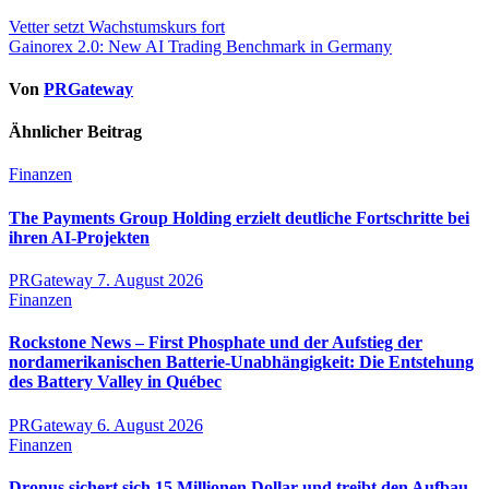
Beitragsnavigation
Vetter setzt Wachstumskurs fort
Gainorex 2.0: New AI Trading Benchmark in Germany
Von
PRGateway
Ähnlicher Beitrag
Finanzen
The Payments Group Holding erzielt deutliche Fortschritte bei
ihren AI-Projekten
PRGateway
7. August 2026
Finanzen
Rockstone News – First Phosphate und der Aufstieg der
nordamerikanischen Batterie-Unabhängigkeit: Die Entstehung
des Battery Valley in Québec
PRGateway
6. August 2026
Finanzen
Dronus sichert sich 15 Millionen Dollar und treibt den Aufbau