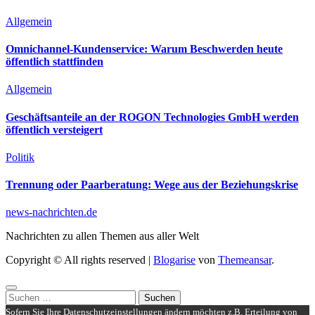
Allgemein
Omnichannel-Kundenservice: Warum Beschwerden heute
öffentlich stattfinden
Allgemein
Geschäftsanteile an der ROGON Technologies GmbH werden
öffentlich versteigert
Politik
Trennung oder Paarberatung: Wege aus der Beziehungskrise
news-nachrichten.de
Nachrichten zu allen Themen aus aller Welt
Copyright © All rights reserved
|
Blogarise
von
Themeansar
.
Suchen
nach:
Sofern Sie Ihre Datenschutzeinstellungen ändern möchten z.B. Erteilung von