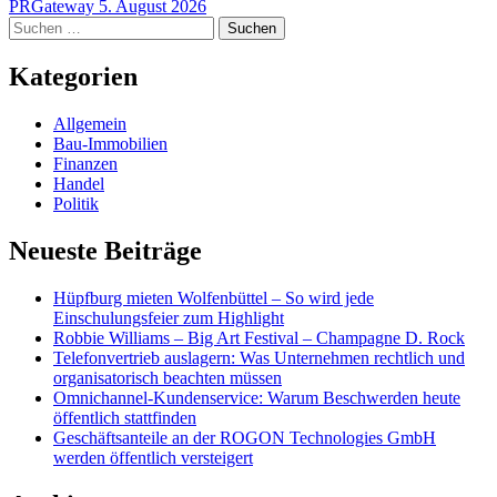
PRGateway
5. August 2026
Suchen
nach:
Kategorien
Allgemein
Bau-Immobilien
Finanzen
Handel
Politik
Neueste Beiträge
Hüpfburg mieten Wolfenbüttel – So wird jede
Einschulungsfeier zum Highlight
Robbie Williams – Big Art Festival – Champagne D. Rock
Telefonvertrieb auslagern: Was Unternehmen rechtlich und
organisatorisch beachten müssen
Omnichannel-Kundenservice: Warum Beschwerden heute
öffentlich stattfinden
Geschäftsanteile an der ROGON Technologies GmbH
werden öffentlich versteigert