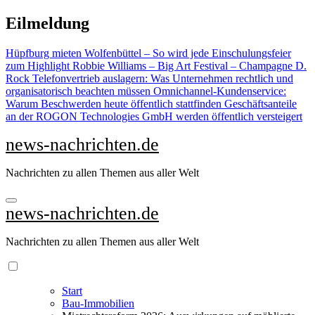
Zu
Eilmeldung
Inhalten
springen
Hüpfburg mieten Wolfenbüttel – So wird jede Einschulungsfeier
zum Highlight
Robbie Williams – Big Art Festival – Champagne D.
Rock
Telefonvertrieb auslagern: Was Unternehmen rechtlich und
organisatorisch beachten müssen
Omnichannel-Kundenservice:
Warum Beschwerden heute öffentlich stattfinden
Geschäftsanteile
an der ROGON Technologies GmbH werden öffentlich versteigert
news-nachrichten.de
Nachrichten zu allen Themen aus aller Welt
news-nachrichten.de
Nachrichten zu allen Themen aus aller Welt
Start
Bau-Immobilien