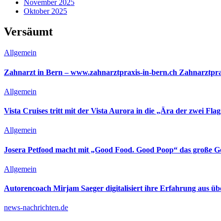
November 2025
Oktober 2025
Versäumt
Allgemein
Zahnarzt in Bern – www.zahnarztpraxis-in-bern.ch Zahnarztpra
Allgemein
Vista Cruises tritt mit der Vista Aurora in die „Ära der zwei Flag
Allgemein
Josera Petfood macht mit „Good Food. Good Poop“ das große G
Allgemein
Autorencoach Mirjam Saeger digitalisiert ihre Erfahrung aus ü
news-nachrichten.de