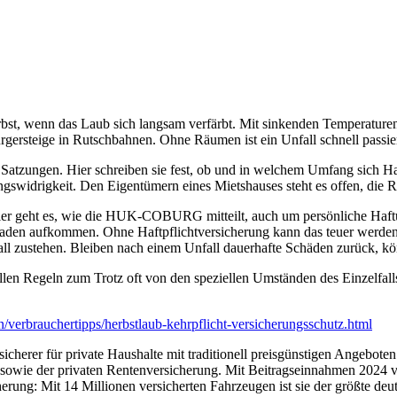
bst, wenn das Laub sich langsam verfärbt. Mit sinkenden Temperaturen
ersteige in Rutschbahnen. Ohne Räumen ist ein Unfall schnell passier
Satzungen. Hier schreiben sie fest, ob und in welchem Umfang sich 
ngswidrigkeit. Den Eigentümern eines Mietshauses steht es offen, die R
e. Hier geht es, wie die HUK-COBURG mitteilt, auch um persönliche Haft
chaden aufkommen. Ohne Haftpflichtversicherung kann das teuer werde
sfall zustehen. Bleiben nach einem Unfall dauerhafte Schäden zurück, 
n Regeln zum Trotz oft von den speziellen Umständen des Einzelfalls 
n/verbrauchertipps/herbstlaub-kehrpflicht-versicherungsschutz.html
rer für private Haushalte mit traditionell preisgünstigen Angeboten v
- sowie der privaten Rentenversicherung. Mit Beitragseinnahmen 2024 v
rung: Mit 14 Millionen versicherten Fahrzeugen ist sie der größte deut