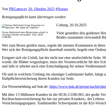
Von
PRGateway
20. Oktober 2025
#
Nasses
Reinigungspflicht kann übertragen werden
Coburg, 20.10.2025
Nasses Herbstlaub kann Bürgersteige schnell in
Viele genießen den goldenen Her
rutschige Flächen verwandeln. Foto: HUK-
Beides zusammen verwandelt Bürg
COBURG
Wer zum Besen greifen muss, regeln die meisten Kommunen in ihren 
Wer sich der Reinigungspflicht dauerhaft entzieht, begeht eine Ordnu
Ereignet sich ein Unfall, hat der nicht nur eine strafrechtliche Seit
wurde, die Blätter wegzufegen, muss der Verantwortliche für den S
und falls er arbeitet auch eine Entschädigung für seinen Verdienstau
Ob und in welchem Umfang ein säumiger Laubräumer haftet, hängt alle
Haftpflichtversicherung ihrem Kunden zur Seite.
Zur Pressemeldung auf huk.de:
https://www.huk.de/presse/nachrichte
Mit über 13 Millionen Kunden ist die HUK-COBURG der große Versiche
Rechtsschutzversicherung bis hin zur privaten Kranken-, der Lebens
Versicherungsgruppen. Traditioneller Schwerpunkt ist die Kfz-Versiche