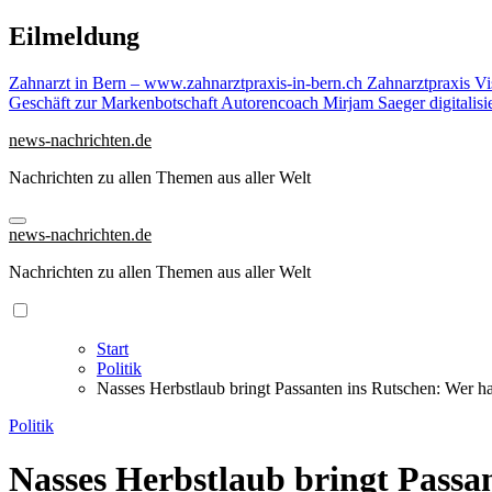
Zu
Eilmeldung
Inhalten
springen
Zahnarzt in Bern – www.zahnarztpraxis-in-bern.ch Zahnarztpraxis
Vi
Geschäft zur Markenbotschaft
Autorencoach Mirjam Saeger digitalisi
news-nachrichten.de
Nachrichten zu allen Themen aus aller Welt
news-nachrichten.de
Nachrichten zu allen Themen aus aller Welt
Start
Politik
Nasses Herbstlaub bringt Passanten ins Rutschen: Wer ha
Politik
Nasses Herbstlaub bringt Passan