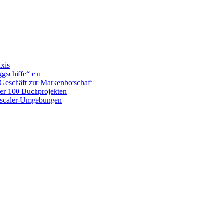
xis
ggschiffe“ ein
Geschäft zur Markenbotschaft
ber 100 Buchprojekten
 Zscaler-Umgebungen