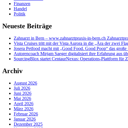
Finanzen
Handel
Politik
Neueste Beiträge
Zahnarzt in Bern – www.zahnarztpraxis-in-bern.ch Zahnarztpra
Vista Cruises tritt mit der Vista Aurora in die „Ära der zwei Fla
Josera Petfood macht mit „Good Food. Good Poop“ das große 
Autorencoach Mirjam Saeger digitalisiert ihre Erfahrung aus ü
SourcingBlox startet CentaurNexus: Operations-Plattform für
Archiv
August 2026
Juli 2026
Juni 2026
Mai 2026
April 2026
März 2026
Februar 2026
Januar 2026
Dezember 2025