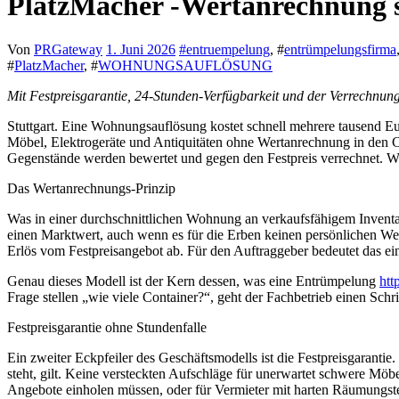
PlatzMacher -Wertanrechnung s
Von
PRGateway
1. Juni 2026
#
entruempelung
, #
entrümpelungsfirma
#
PlatzMacher
, #
WOHNUNGSAUFLÖSUNG
Mit Festpreisgarantie, 24-Stunden-Verfügbarkeit und der Verrechnu
Stuttgart. Eine Wohnungsauflösung kostet schnell mehrere tausend E
Möbel, Elektrogeräte und Antiquitäten ohne Wertanrechnung in den 
Gegenstände werden bewertet und gegen den Festpreis verrechnet. Was 
Das Wertanrechnungs-Prinzip
Was in einer durchschnittlichen Wohnung an verkaufsfähigem Inventa
einen Marktwert, auch wenn es für die Erben keinen persönlichen Wer
Erlös vom Festpreisangebot ab. Für den Auftraggeber bedeutet das e
Genau dieses Modell ist der Kern dessen, was eine Entrümpelung
htt
Frage stellen „wie viele Container?“, geht der Fachbetrieb einen Schri
Festpreisgarantie ohne Stundenfalle
Ein zweiter Eckpfeiler des Geschäftsmodells ist die Festpreisgaranti
steht, gilt. Keine versteckten Aufschläge für unerwartet schwere Mö
Angebote einholen müssen, oder für Vermieter mit harten Räumungst