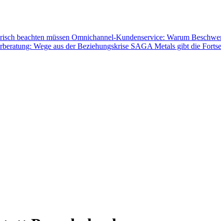
orisch beachten müssen
Omnichannel-Kundenservice: Warum Beschwerden
rberatung: Wege aus der Beziehungskrise
SAGA Metals gibt die Fortse