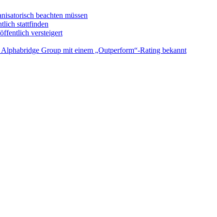
anisatorisch beachten müssen
ich stattfinden
entlich versteigert
e Alphabridge Group mit einem „Outperform“-Rating bekannt