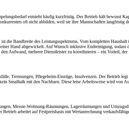
lungsbedarf entsteht häufig kurzfristig. Der Betrieb hält bewusst Kapa
Konkurrenten oft nicht abbilden, weil sie ihre Mannschaften langfristig
t, ist die Bandbreite des Leistungsspektrums. Vom kompletten Haushal
ner Hand abgewickelt. Auf Wunsch inklusive Endreinigung, sodass di
 Aufwand, mehrere Dienstleister zu koordinieren – ein Vorteil, der i
fälle, Trennungen, Pflegeheim-Einzüge, Insolvenzen. Der Betrieb legt d
kein Smalltalk mit den Nachbarn. Diese leise Arbeitsweise wird von Auf
lösungen, Messie-Wohnung-Räumungen, Lagerräumungen und Umzugsdiens
Betrieb arbeitet auf Festpreisbasis mit Wertanrechnung verkaufsfähiger