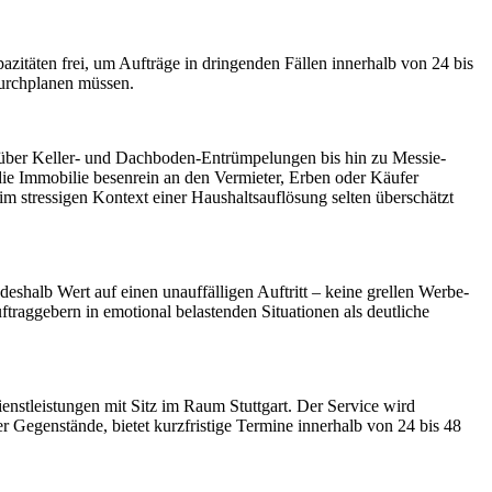
zitäten frei, um Aufträge in dringenden Fällen innerhalb von 24 bis
 durchplanen müssen.
t über Keller- und Dachboden-Entrümpelungen bis hin zu Messie-
e Immobilie besenrein an den Vermieter, Erben oder Käufer
m stressigen Kontext einer Haushaltsauflösung selten überschätzt
eshalb Wert auf einen unauffälligen Auftritt – keine grellen Werbe-
traggebern in emotional belastenden Situationen als deutliche
tleistungen mit Sitz im Raum Stuttgart. Der Service wird
 Gegenstände, bietet kurzfristige Termine innerhalb von 24 bis 48