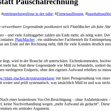
tatt Pauschalrechnung
, #
entrümpelungsfirma in der nähe
, #
Firmenauflösung
, #
haushaltsauflö
ng verwertbarer Gegenstände positioniert sich PlatzMacher als faire A
uro – und viele Auftraggeber zahlen am Ende mehr, als nötig wäre. De
Container.
PlatzMacher
, ein süddeutscher Fachbetrieb für Entrümpelu
am Ende auf der Rechnung steht, fällt für viele Kunden deutlich niedr
r liegt, wird in der Branche oft unterschätzt. Eichenkommoden, hochw
t mehr hat. Statt diese Gegenstände wie Müll zu behandeln, sortiert d
inen niedrigeren Endpreis, ohne den eigenen Aufwand erhöhen zu müss
ps://platz-macher.de/entruempelung/
mit fairer Preisgestaltung von eine
tt weiter und prüft systematisch, was tatsächlich Müll ist und was nicht.
e. Nach einer kostenlosen Vor-Ort-Besichtigung – ohne Anfahrtskosten –
bel, keine Nachverhandlung wegen „mehr Aufwand als gedacht“. Diese Ve
erminen ein zentrales Argument.