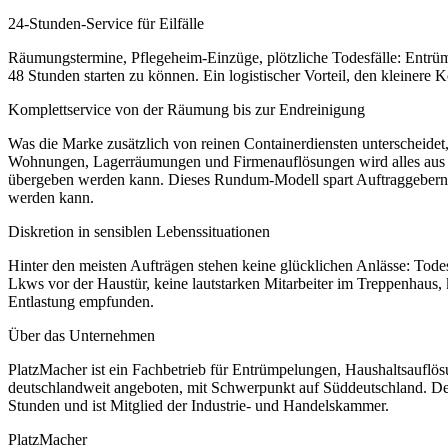
24-Stunden-Service für Eilfälle
Räumungstermine, Pflegeheim-Einzüge, plötzliche Todesfälle: Entrümpe
48 Stunden starten zu können. Ein logistischer Vorteil, den kleinere 
Komplettservice von der Räumung bis zur Endreinigung
Was die Marke zusätzlich von reinen Containerdiensten unterscheide
Wohnungen, Lagerräumungen und Firmenauflösungen wird alles aus ei
übergeben werden kann. Dieses Rundum-Modell spart Auftraggebern den
werden kann.
Diskretion in sensiblen Lebenssituationen
Hinter den meisten Aufträgen stehen keine glücklichen Anlässe: Todes
Lkws vor der Haustür, keine lautstarken Mitarbeiter im Treppenhaus, 
Entlastung empfunden.
Über das Unternehmen
PlatzMacher ist ein Fachbetrieb für Entrümpelungen, Haushaltsauf
deutschlandweit angeboten, mit Schwerpunkt auf Süddeutschland. Der 
Stunden und ist Mitglied der Industrie- und Handelskammer.
PlatzMacher