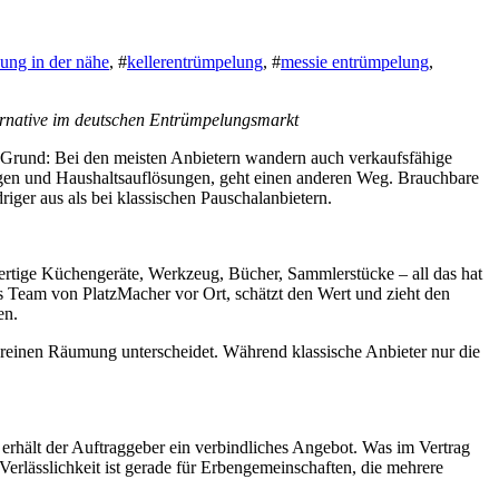
sung in der nähe
, #
kellerentrümpelung
, #
messie entrümpelung
,
lternative im deutschen Entrümpelungsmarkt
r Grund: Bei den meisten Anbietern wandern auch verkaufsfähige
ngen und Haushaltsauflösungen, geht einen anderen Weg. Brauchbare
iger aus als bei klassischen Pauschalanbietern.
ertige Küchengeräte, Werkzeug, Bücher, Sammlerstücke – all das hat
as Team von PlatzMacher vor Ort, schätzt den Wert und zieht den
en.
r reinen Räumung unterscheidet. Während klassische Anbieter nur die
 erhält der Auftraggeber ein verbindliches Angebot. Was im Vertrag
rlässlichkeit ist gerade für Erbengemeinschaften, die mehrere