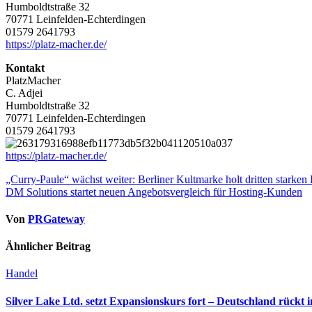
Humboldtstraße 32
70771 Leinfelden-Echterdingen
01579 2641793
https://platz-macher.de/
Kontakt
PlatzMacher
C. Adjei
Humboldtstraße 32
70771 Leinfelden-Echterdingen
01579 2641793
https://platz-macher.de/
Beitragsnavigation
„Curry-Paule“ wächst weiter: Berliner Kultmarke holt dritten starken
DM Solutions startet neuen Angebotsvergleich für Hosting-Kunden
Von
PRGateway
Ähnlicher Beitrag
Handel
Silver Lake Ltd. setzt Expansionskurs fort – Deutschland rückt 