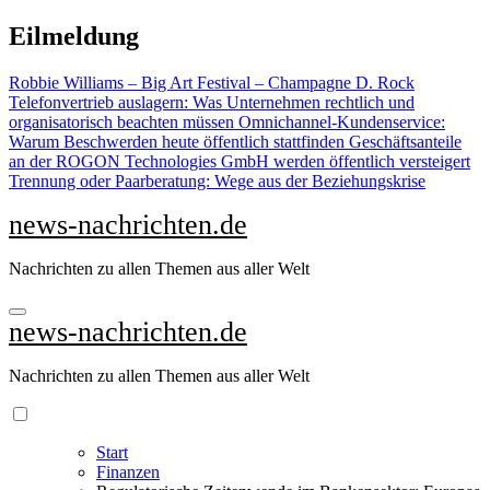
Zu
Eilmeldung
Inhalten
springen
Robbie Williams – Big Art Festival – Champagne D. Rock
Telefonvertrieb auslagern: Was Unternehmen rechtlich und
organisatorisch beachten müssen
Omnichannel-Kundenservice:
Warum Beschwerden heute öffentlich stattfinden
Geschäftsanteile
an der ROGON Technologies GmbH werden öffentlich versteigert
Trennung oder Paarberatung: Wege aus der Beziehungskrise
news-nachrichten.de
Nachrichten zu allen Themen aus aller Welt
news-nachrichten.de
Nachrichten zu allen Themen aus aller Welt
Start
Finanzen