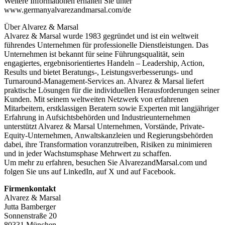
Weitere Informationen erhalten Sie unter
www.germanyalvarezandmarsal.com/de
Über Alvarez & Marsal
Alvarez & Marsal wurde 1983 gegründet und ist ein weltweit
führendes Unternehmen für professionelle Dienstleistungen. Das
Unternehmen ist bekannt für seine Führungsqualität, sein
engagiertes, ergebnisorientiertes Handeln – Leadership, Action,
Results und bietet Beratungs-, Leistungsverbesserungs- und
Turnaround-Management-Services an. Alvarez & Marsal liefert
praktische Lösungen für die individuellen Herausforderungen seiner
Kunden. Mit seinem weltweiten Netzwerk von erfahrenen
Mitarbeitern, erstklassigen Beratern sowie Experten mit langjähriger
Erfahrung in Aufsichtsbehörden und Industrieunternehmen
unterstützt Alvarez & Marsal Unternehmen, Vorstände, Private-
Equity-Unternehmen, Anwaltskanzleien und Regierungsbehörden
dabei, ihre Transformation voranzutreiben, Risiken zu minimieren
und in jeder Wachstumsphase Mehrwert zu schaffen.
Um mehr zu erfahren, besuchen Sie AlvarezandMarsal.com und
folgen Sie uns auf LinkedIn, auf X und auf Facebook.
Firmenkontakt
Alvarez & Marsal
Jutta Bamberger
Sonnenstraße 20
80331 München