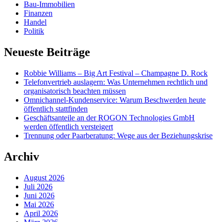
Bau-Immobilien
Finanzen
Handel
Politik
Neueste Beiträge
Robbie Williams – Big Art Festival – Champagne D. Rock
Telefonvertrieb auslagern: Was Unternehmen rechtlich und
organisatorisch beachten müssen
Omnichannel-Kundenservice: Warum Beschwerden heute
öffentlich stattfinden
Geschäftsanteile an der ROGON Technologies GmbH
werden öffentlich versteigert
Trennung oder Paarberatung: Wege aus der Beziehungskrise
Archiv
August 2026
Juli 2026
Juni 2026
Mai 2026
April 2026