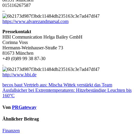
015116267587
–
https://www.alvarezandmarsal.com
Pressekontakt
HBI Communication Helga Bailey GmbH
Corinna Voss
Hermann-Weinhauser-Straße 73
81673 München
+49 (0)89 99 38 87-30
.
http://www.hbi.de
Beitragsnavigation
becos baut Vertrieb aus: Mischa Wittek verstärkt das Team
Ausfallsicher bei Extremtemperaturen: Hitzebeständige Leuchten bis
160°C
Von
PRGateway
Ähnlicher Beitrag
Finanzen