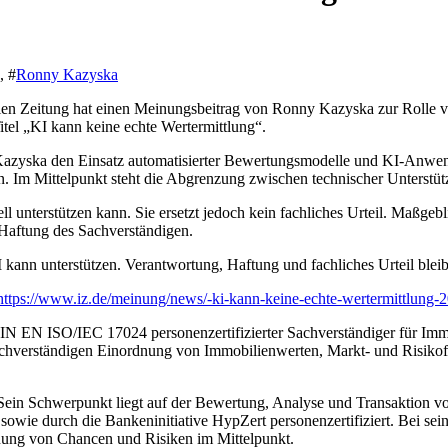
, #
Ronny Kazyska
en Zeitung hat einen Meinungsbeitrag von Ronny Kazyska zur Rolle von
itel „KI kann keine echte Wertermittlung“.
azyska den Einsatz automatisierter Bewertungsmodelle und KI-Anwend
. Im Mittelpunkt steht die Abgrenzung zwischen technischer Unterstüt
l unterstützen kann. Sie ersetzt jedoch kein fachliches Urteil. Maßgeb
Haftung des Sachverständigen.
 KI kann unterstützen. Verantwortung, Haftung und fachliches Urteil bl
https://www.iz.de/meinung/news/-ki-kann-keine-echte-wertermittlung
N EN ISO/IEC 17024 personenzertifizierter Sachverständiger für Immo
achverständigen Einordnung von Immobilienwerten, Markt- und Risikof
 Sein Schwerpunkt liegt auf der Bewertung, Analyse und Transaktion v
t sowie durch die Bankeninitiative HypZert personenzertifiziert. Bei sei
dnung von Chancen und Risiken im Mittelpunkt.