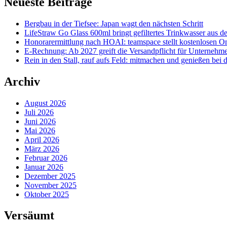
Neueste Beiträge
Bergbau in der Tiefsee: Japan wagt den nächsten Schritt
LifeStraw Go Glass 600ml bringt gefiltertes Trinkwasser aus de
Honorarermittlung nach HOAI: teamspace stellt kostenlosen On
E-Rechnung: Ab 2027 greift die Versandpflicht für Unterneh
Rein in den Stall, rauf aufs Feld: mitmachen und genießen bei
Archiv
August 2026
Juli 2026
Juni 2026
Mai 2026
April 2026
März 2026
Februar 2026
Januar 2026
Dezember 2025
November 2025
Oktober 2025
Versäumt