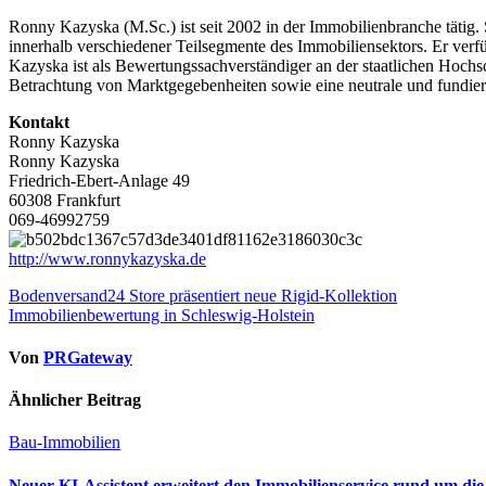
Ronny Kazyska (M.Sc.) ist seit 2002 in der Immobilienbranche tätig
innerhalb verschiedener Teilsegmente des Immobiliensektors. Er ver
Kazyska ist als Bewertungssachverständiger an der staatlichen Hochsch
Betrachtung von Marktgegebenheiten sowie eine neutrale und fundie
Kontakt
Ronny Kazyska
Ronny Kazyska
Friedrich-Ebert-Anlage 49
60308 Frankfurt
069-46992759
http://www.ronnykazyska.de
Beitragsnavigation
Bodenversand24 Store präsentiert neue Rigid-Kollektion
Immobilienbewertung in Schleswig-Holstein
Von
PRGateway
Ähnlicher Beitrag
Bau-Immobilien
Neuer KI-Assistent erweitert den Immobilienservice rund um di