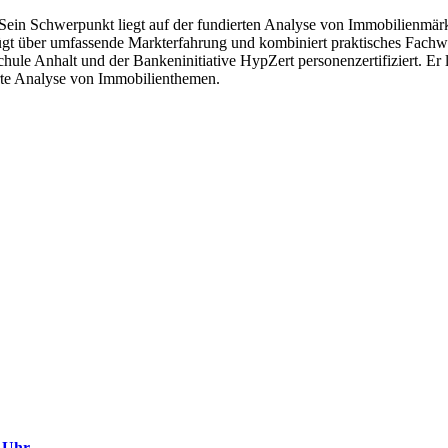
. Sein Schwerpunkt liegt auf der fundierten Analyse von Immobilienmä
fügt über umfassende Markterfahrung und kombiniert praktisches Fach
ule Anhalt und der Bankeninitiative HypZert personenzertifiziert. Er l
rte Analyse von Immobilienthemen.
e Uhr