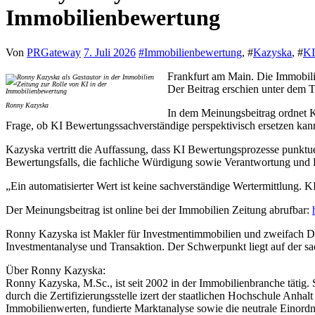
Immobilienbewertung
Von
PRGateway
7. Juli 2026
#
Immobilienbewertung
, #
Kazyska
, #
KI
Frankfurt am Main. Die Immobili
Der Beitrag erschien unter dem T
Ronny Kazyska
In dem Meinungsbeitrag ordnet K
Frage, ob KI Bewertungssachverständige perspektivisch ersetzen kann
Kazyska vertritt die Auffassung, dass KI Bewertungsprozesse punktuel
Bewertungsfalls, die fachliche Würdigung sowie Verantwortung und 
„Ein automatisierter Wert ist keine sachverständige Wertermittlung.
Der Meinungsbeitrag ist online bei der Immobilien Zeitung abrufbar:
Ronny Kazyska ist Makler für Investmentimmobilien und zweifach DI
Investmentanalyse und Transaktion. Der Schwerpunkt liegt auf der s
Über Ronny Kazyska:
Ronny Kazyska, M.Sc., ist seit 2002 in der Immobilienbranche tätig.
durch die Zertifizierungsstelle izert der staatlichen Hochschule Anhal
Immobilienwerten, fundierte Marktanalyse sowie die neutrale Einor