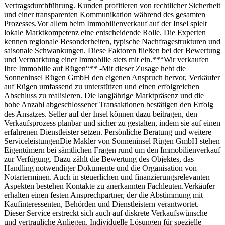
Vertragsdurchführung. Kunden profitieren von rechtlicher Sicherheit
und einer transparenten Kommunikation während des gesamten
Prozesses.Vor allem beim Immobilienverkauf auf der Insel spielt
lokale Marktkompetenz eine entscheidende Rolle. Die Experten
kennen regionale Besonderheiten, typische Nachfragestrukturen und
saisonale Schwankungen. Diese Faktoren fließen bei der Bewertung
und Vermarktung einer Immobilie stets mit ein.**“Wir verkaufen
Ihre Immobilie auf Rügen“** -Mit dieser Zusage hebt die
Sonneninsel Rügen GmbH den eigenen Anspruch hervor, Verkäufer
auf Rügen umfassend zu unterstützen und einen erfolgreichen
Abschluss zu realisieren. Die langjährige Marktpräsenz und die
hohe Anzahl abgeschlossener Transaktionen bestätigen den Erfolg
des Ansatzes. Seller auf der Insel können dazu beitragen, den
Verkaufsprozess planbar und sicher zu gestalten, indem sie auf einen
erfahrenen Dienstleister setzen. Persönliche Beratung und weitere
ServiceleistungenDie Makler von Sonneninsel Rügen GmbH stehen
Eigentümern bei sämtlichen Fragen rund um den Immobilienverkauf
zur Verfügung. Dazu zählt die Bewertung des Objektes, das
Handling notwendiger Dokumente und die Organisation von
Notarterminen. Auch in steuerlichen und finanzierungsrelevanten
Aspekten bestehen Kontakte zu anerkannten Fachleuten.Verkäufer
erhalten einen festen Ansprechpartner, der die Abstimmung mit
Kaufinteressenten, Behörden und Dienstleistern verantwortet.
Dieser Service erstreckt sich auch auf diskrete Verkaufswünsche
und vertrauliche Anliegen. Individuelle Lösungen für spezielle