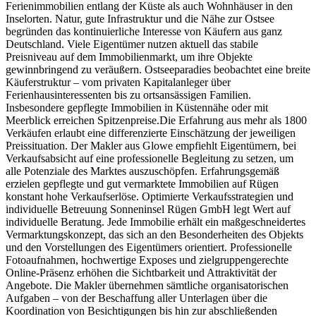
Ferienimmobilien entlang der Küste als auch Wohnhäuser in den
Inselorten. Natur, gute Infrastruktur und die Nähe zur Ostsee
begründen das kontinuierliche Interesse von Käufern aus ganz
Deutschland. Viele Eigentümer nutzen aktuell das stabile
Preisniveau auf dem Immobilienmarkt, um ihre Objekte
gewinnbringend zu veräußern. Ostseeparadies beobachtet eine breite
Käuferstruktur – vom privaten Kapitalanleger über
Ferienhausinteressenten bis zu ortsansässigen Familien.
Insbesondere gepflegte Immobilien in Küstennähe oder mit
Meerblick erreichen Spitzenpreise.Die Erfahrung aus mehr als 1800
Verkäufen erlaubt eine differenzierte Einschätzung der jeweiligen
Preissituation. Der Makler aus Glowe empfiehlt Eigentümern, bei
Verkaufsabsicht auf eine professionelle Begleitung zu setzen, um
alle Potenziale des Marktes auszuschöpfen. Erfahrungsgemäß
erzielen gepflegte und gut vermarktete Immobilien auf Rügen
konstant hohe Verkaufserlöse. Optimierte Verkaufsstrategien und
individuelle Betreuung Sonneninsel Rügen GmbH legt Wert auf
individuelle Beratung. Jede Immobilie erhält ein maßgeschneidertes
Vermarktungskonzept, das sich an den Besonderheiten des Objekts
und den Vorstellungen des Eigentümers orientiert. Professionelle
Fotoaufnahmen, hochwertige Exposes und zielgruppengerechte
Online-Präsenz erhöhen die Sichtbarkeit und Attraktivität der
Angebote. Die Makler übernehmen sämtliche organisatorischen
Aufgaben – von der Beschaffung aller Unterlagen über die
Koordination von Besichtigungen bis hin zur abschließenden