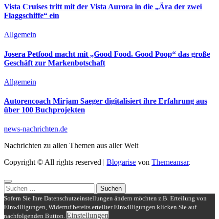
Vista Cruises tritt mit der Vista Aurora in die „Ära der zwei
Flaggschiffe“ ein
Allgemein
Josera Petfood macht mit „Good Food. Good Poop“ das große
Geschäft zur Markenbotschaft
Allgemein
Autorencoach Mirjam Saeger digitalisiert ihre Erfahrung aus
über 100 Buchprojekten
news-nachrichten.de
Nachrichten zu allen Themen aus aller Welt
Copyright © All rights reserved
|
Blogarise
von
Themeansar
.
Suchen
nach:
Sofern Sie Ihre Datenschutzeinstellungen ändern möchten z.B. Erteilung von
Einwilligungen, Widerruf bereits erteilter Einwilligungen klicken Sie auf
Einstellungen
nachfolgenden Button.