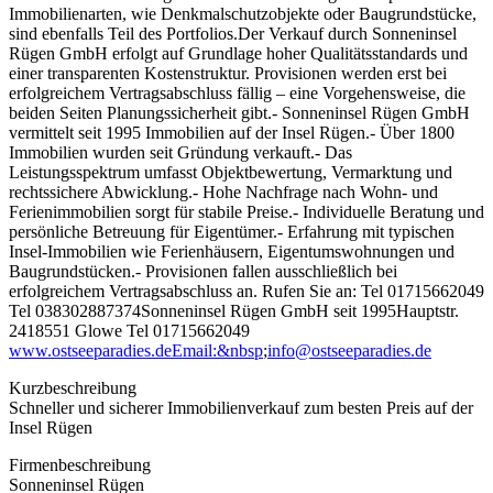
Immobilienarten, wie Denkmalschutzobjekte oder Baugrundstücke,
sind ebenfalls Teil des Portfolios.Der Verkauf durch Sonneninsel
Rügen GmbH erfolgt auf Grundlage hoher Qualitätsstandards und
einer transparenten Kostenstruktur. Provisionen werden erst bei
erfolgreichem Vertragsabschluss fällig – eine Vorgehensweise, die
beiden Seiten Planungssicherheit gibt.- Sonneninsel Rügen GmbH
vermittelt seit 1995 Immobilien auf der Insel Rügen.- Über 1800
Immobilien wurden seit Gründung verkauft.- Das
Leistungsspektrum umfasst Objektbewertung, Vermarktung und
rechtssichere Abwicklung.- Hohe Nachfrage nach Wohn- und
Ferienimmobilien sorgt für stabile Preise.- Individuelle Beratung und
persönliche Betreuung für Eigentümer.- Erfahrung mit typischen
Insel-Immobilien wie Ferienhäusern, Eigentumswohnungen und
Baugrundstücken.- Provisionen fallen ausschließlich bei
erfolgreichem Vertragsabschluss an. Rufen Sie an: Tel 01715662049
Tel 038302887374Sonneninsel Rügen GmbH seit 1995Hauptstr.
2418551 Glowe Tel 01715662049
www.ostseeparadies.deEmail:&nbsp
;
info@ostseeparadies.de
Kurzbeschreibung
Schneller und sicherer Immobilienverkauf zum besten Preis auf der
Insel Rügen
Firmenbeschreibung
Sonneninsel Rügen