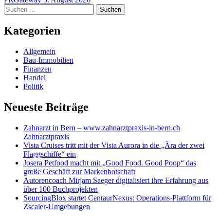
Suchen
nach:
Kategorien
Allgemein
Bau-Immobilien
Finanzen
Handel
Politik
Neueste Beiträge
Zahnarzt in Bern – www.zahnarztpraxis-in-bern.ch
Zahnarztpraxis
Vista Cruises tritt mit der Vista Aurora in die „Ära der zwei
Flaggschiffe“ ein
Josera Petfood macht mit „Good Food. Good Poop“ das
große Geschäft zur Markenbotschaft
Autorencoach Mirjam Saeger digitalisiert ihre Erfahrung aus
über 100 Buchprojekten
SourcingBlox startet CentaurNexus: Operations-Plattform für
Zscaler-Umgebungen