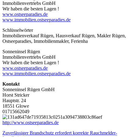
Immobilienvertriebs GmbH
Wir haben die besten Lagen !
www.ostseeparadies.de
www.immobilien.ostseeparadies.de
Schlüsselwörter
Immobilienverkauf Rügen, Hausverkauf Rügen, Makler Rügen,
Ostseeparadies, Immobilienmakler, Ferienha
Sonneninsel Rügen
Immobilienvertriebs GmbH
Wir haben die besten Lagen !
www.ostseeparadies.de
www.immobilien.ostseeparadies.de
Kontakt
Sonneninsel Rügen GmbH
Horst Stricker
Hauptstr. 24
18551 Glowe
01715662049
http://www.ostseeparadies.de
Beitragsnavigation
Zuverlässiger Brandschutz erfordert korrekte Rauchmelder-