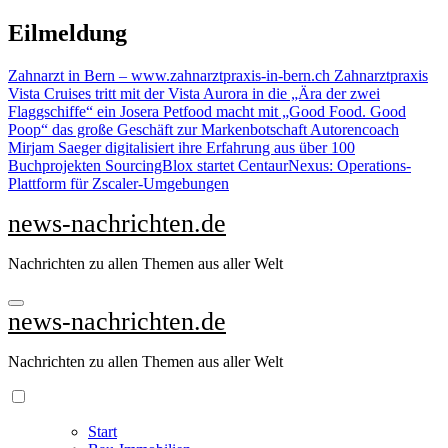
Zu
Eilmeldung
Inhalten
springen
Zahnarzt in Bern – www.zahnarztpraxis-in-bern.ch Zahnarztpraxis
Vista Cruises tritt mit der Vista Aurora in die „Ära der zwei
Flaggschiffe“ ein
Josera Petfood macht mit „Good Food. Good
Poop“ das große Geschäft zur Markenbotschaft
Autorencoach
Mirjam Saeger digitalisiert ihre Erfahrung aus über 100
Buchprojekten
SourcingBlox startet CentaurNexus: Operations-
Plattform für Zscaler-Umgebungen
news-nachrichten.de
Nachrichten zu allen Themen aus aller Welt
news-nachrichten.de
Nachrichten zu allen Themen aus aller Welt
Start