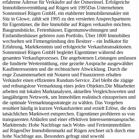
erfahrene Adresse für Verkäufer auf der Ostseeinsel. Erfolgreiche
Immobilienvermittlung auf Rügen seit 1995Das Unternehmen
Sonneninsel Rügen GmbH, ein etablierter Immobilienmakler mit
Sitz in Glowe, zählt seit 1995 zu den versierten Ansprechpartnern
für Eigentümer, die ihre Immobilie auf Rügen verkaufen möchten.
Baugrundstücke, Ferienhäuser, Eigentumswohnungen und
Einfamilienhäuser gehören zum Portfolio. Über 1800 Immobilien
wechselten seit Firmengründung den Besitzer – ein Indikator für
Erfahrung, Marktkenntnis und erfolgreiche Verkaufstransaktionen.
Sonneninsel Rügen GmbH begleitet Eigentümer während des
gesamten Verkaufsprozesses. Die angebotenen Leistungen umfassen
die fundierte Wertermittlung, eine gezielte Ansprache ausgewählter
Kaufinteressenten und die rechtssichere Abwicklung. Durch die
enge Zusammenarbeit mit Notaren und Finanzierern erhalten
Verkäufer einen effizienten Rundum-Service. Ziel bleibt die zügige
und reibungslose Vermarktung eines jeden Objektes.Die Mitarbeiter
arbeiten mit lokalen Marktanalysen, aktuellen Vergleichswerten und
langjährigem Netzwerk, um Immobilien realistisch einzupreisen und
die optimale Vermarktungsstrategie zu wählen. Das Vorgehen
resultiert häufig in kurzen Verkaufszeiten und erzielt Erlöse, die dem
tatsächlichen Marktwert entsprechen. Eigentümer profitieren so von
transparenten Abläufen und einer effektiven Interessentenansprache.
Markttrends: Hohe Nachfrage nach Wohn- und Ferienimmobilien
auf RügenDer Immobilienmarkt auf Rügen zeichnet sich durch eine
hohe Nachfrage aus. Besonders gefragt sind sowohl