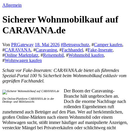
Allgemein
Sicherer Wohnmobilkauf auf
CARAVANA.de
Von
PRGateway
18. Mai 2026
#
Betrugsschutz
, #
Camper kaufen
,
#
CARAVANA
, #
Caravaning
, #
Fachhandel
, #
Fake-Inserate
,
#
Online Marktplatz
, #
Reisemobil
, #
Wohnmobil kaufen
,
#
Wohnwagen kaufen
Schutz vor Fake-Inseraten: CARAVANA.de bietet als führendes
Spezial-Portal 100 % Sicherheit beim Wohnmobilkauf exklusiv vom
geprüften Fachhandel.
Der Boom der Caravaning-
Branche hält ungebrochen an.
Die Online-Plattform CARAVANA.de in der
Doch die enorme Nachfrage nach
Desktop- und Mobilansicht.
rollenden Eigenheimen ruft
zunehmend auch Betrüger auf den Plan. Wer auf herkömmlichen,
großen Online-Märkten nach einem Wohnmobil oder einem
Wohnwagen sucht, stößt immer häufiger auf manipulierte Anzeigen,
versteckte Mängel bei Privatverkäufen oder schlichtweg nicht