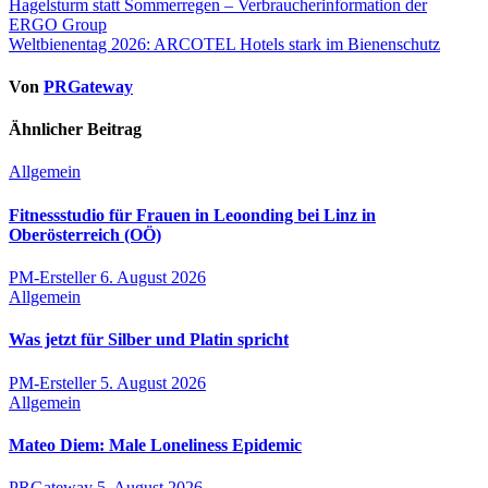
Beitragsnavigation
Hagelsturm statt Sommerregen – Verbraucherinformation der
ERGO Group
Weltbienentag 2026: ARCOTEL Hotels stark im Bienenschutz
Von
PRGateway
Ähnlicher Beitrag
Allgemein
Fitnessstudio für Frauen in Leoonding bei Linz in
Oberösterreich (OÖ)
PM-Ersteller
6. August 2026
Allgemein
Was jetzt für Silber und Platin spricht
PM-Ersteller
5. August 2026
Allgemein
Mateo Diem: Male Loneliness Epidemic
PRGateway
5. August 2026