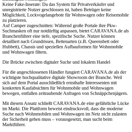
Keine Fake-Inserate: Da das System für Privatverkäufer und
unregistrierte Nutzer geschlossen ist, haben Betrüger keine
Möglichkeit, Lockvogelangebote für Wohnwagen oder Reisemobile
zu platzieren.
Auf Camper zugeschnitten: Während große Portale ihre Pkw-
Suchmasken oft nur notdürftig anpassen, bietet CARAVANA.de als
Branchenführer eine tiefe, spezifische Suche. Nutzer können
detailliert nach Grundrissen, Bettenarten (z.B. Queensbett oder
Hubbett), Chassis und speziellen Aufbauformen für Wohnmobile
und Wohnwagen filtern.
Die Brücke zwischen digitaler Suche und lokalem Handel
Für die angeschlossenen Händler fungiert CARAVANA.de als der
wichtigste hochqualitative digitale Showroom der Branche. Weil
sich auf dem Portal ausschließlich ernsthafte Interessenten mit
konkreten Kaufabsichten für Wohnmobile und Wohnwagen
bewegen, entfallen zeitraubende Anfragen von Schnäppchenjägern.
Mit diesem Ansatz schließt CARAVANA.de eine gefährliche Lücke
im Markt. Die Plattform beweist eindrucksvoll, dass die moderne
Suche nach Wohnmobilen und Wohnwagen im Netz nicht zulasten
der Sicherheit gehen muss – vorausgesetzt, man sucht beim
Marktführer.