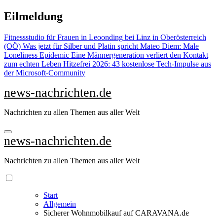
Zu
Eilmeldung
Inhalten
springen
Fitnessstudio für Frauen in Leoonding bei Linz in Oberösterreich
(OÖ)
Was jetzt für Silber und Platin spricht
Mateo Diem: Male
Loneliness Epidemic
Eine Männergeneration verliert den Kontakt
zum echten Leben
Hitzefrei 2026: 43 kostenlose Tech-Impulse aus
der Microsoft-Community
news-nachrichten.de
Nachrichten zu allen Themen aus aller Welt
news-nachrichten.de
Nachrichten zu allen Themen aus aller Welt
Start
Allgemein
Sicherer Wohnmobilkauf auf CARAVANA.de