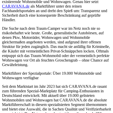
existierende Wohnmobile und Wohnwagen. Genau hier setzt
CARAVANA.de
als Marktführer unter den reinen
Fachhandelsportalen an und dreht den Spieß um: Transparenz und
Sicherheit durch eine konsequente Beschränkung auf geprüfte
Händler.
Die Suche nach dem Traum-Camper war im Netz noch nie so
risikobehaftet wie heute. Große, generalistische Autobörsen, auf
denen Pkw, Motorräder, Wohnwagen und Wohnmobile
gleichermaßen angeboten werden, sind aufgrund ihrer offenen
Struktur für jeden zugänglich. Das macht sie anfällig für Kriminelle,
die Käufer mit vermeintlichen Privat-Schnäppchen locken. Oftmals
entpuppt sich das Traum-Wohnmobil oder der vermeintlich perfekte
Wohnwagen vor Ort als feuchtes Groschengrab – ohne Chance auf
Gewährleistung.
Marktführer der Spezialportale: Über 19.000 Wohnmobile und
Wohnwagen verfügbar
Seit dem Marktstart im Jahr 2023 hat sich CARAVANA.de rasant
zum führenden Spezial-Marktplatz für Camping-Enthusiasten in
Deutschland entwickelt. Mit aktuell über 19.000 gelisteten
Wohnmobilen und Wohnwagen hat CARAVANA.de die absolute
Marktführerschaft in diesem spezialisierten Segment übernommen
und bietet eine Auswahl, die in Sachen Qualität und Verifizierbarkeit