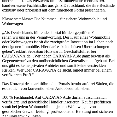
unerreicht ist. Das Netzwerk umfasst mittlerweile mehr als 350
handverlesene Fachhändler aus ganz Deutschland, die ihre Bestände
exklusiv oder priorisiert auf dem führenden Portal präsentieren.
Klasse statt Masse: Die Nummer 1 für sichere Wohnmobile und
Wohnwagen
„Als Deutschlands führendes Portal für den geprüften Fachhandel
sehen wir uns in der Verantwortung. Der Kauf eines Wohnmobils
oder Wohnwagens ist oft die zweitgrößte Investition im Leben nach
der eigenen Immobilie. Hier darf es keine bösen Überraschungen
geben“, erklärt Sebastian Holzwarth, Geschäftsführer bei
CARAVANA.de. „Wir haben CARAVANA.de ganz bewusst als
Gegenentwurf zu den unübersichtlichen Generalisten aufgebaut. Bei
uns gibt es keine privaten Anbieter und somit keine versteckten
Risiken. Wer über CARAVANA.de sucht, landet immer bei einem
verifizierten Profi.“
Das Konzept des marktführenden Portals beruht auf drei Säulen, die
es deutlich von konventionellen Autobörsen abheben:
100 % Fachhandel: Auf CARAVANA.de dürfen ausschließlich
verifizierte und gewerbliche Händler inserieren. Käufer profitieren
somit bei jedem Wohnmobil und jedem Wohnwagen von
gesetzlicher Gewährleistung, professioneller Beratung und sicheren
Zahlungsabwicklungen.