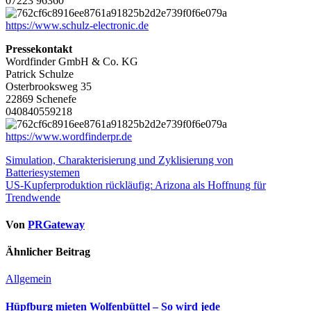
07223 96360
https://www.schulz-electronic.de
Pressekontakt
Wordfinder GmbH & Co. KG
Patrick Schulze
Osterbrooksweg 35
22869 Schenefe
040840559218
https://www.wordfinderpr.de
Beitragsnavigation
Simulation, Charakterisierung und Zyklisierung von
Batteriesystemen
US-Kupferproduktion rückläufig: Arizona als Hoffnung für
Trendwende
Von
PRGateway
Ähnlicher Beitrag
Allgemein
Hüpfburg mieten Wolfenbüttel – So wird jede