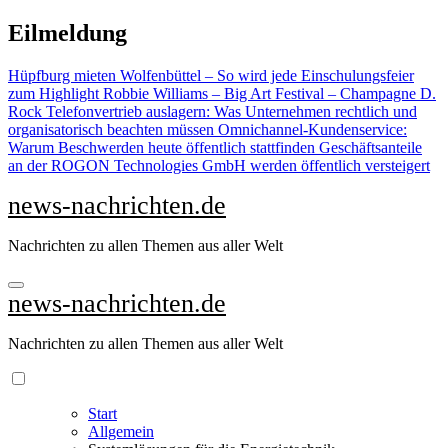
Zu
Eilmeldung
Inhalten
springen
Hüpfburg mieten Wolfenbüttel – So wird jede Einschulungsfeier
zum Highlight
Robbie Williams – Big Art Festival – Champagne D.
Rock
Telefonvertrieb auslagern: Was Unternehmen rechtlich und
organisatorisch beachten müssen
Omnichannel-Kundenservice:
Warum Beschwerden heute öffentlich stattfinden
Geschäftsanteile
an der ROGON Technologies GmbH werden öffentlich versteigert
news-nachrichten.de
Nachrichten zu allen Themen aus aller Welt
news-nachrichten.de
Nachrichten zu allen Themen aus aller Welt
Start
Allgemein