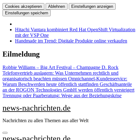
Cookies akzeptieren
Ablehnen
Einstellungen anzeigen
Einstellungen speichern
Hitachi Vantara kombiniert Red Hat OpenShift Virtualization
mit der VSP One
Handmade im Trend: Digitale Produkte online verkaufen
Zu
Eilmeldung
Inhalten
springen
Robbie Williams – Big Art Festival – Champagne D. Rock
Telefonvertrieb auslagern: Was Unternehmen rechtlich und
organisatorisch beachten müssen
Omnichannel-Kundenservice:
Warum Beschwerden heute öffentlich stattfinden
Geschäftsanteile
an der ROGON Technologies GmbH werden öffentlich versteigert
Trennung oder Paarberatung: Wege aus der Beziehungskrise
news-nachrichten.de
Nachrichten zu allen Themen aus aller Welt
news-nachrichten.de