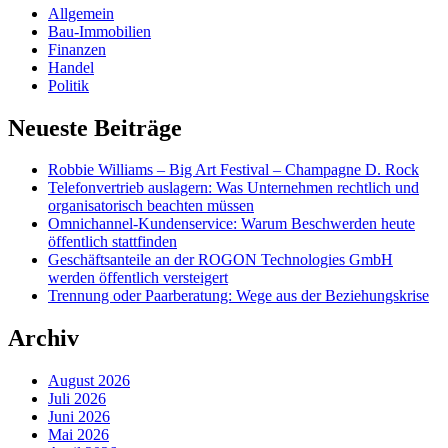
Allgemein
Bau-Immobilien
Finanzen
Handel
Politik
Neueste Beiträge
Robbie Williams – Big Art Festival – Champagne D. Rock
Telefonvertrieb auslagern: Was Unternehmen rechtlich und
organisatorisch beachten müssen
Omnichannel-Kundenservice: Warum Beschwerden heute
öffentlich stattfinden
Geschäftsanteile an der ROGON Technologies GmbH
werden öffentlich versteigert
Trennung oder Paarberatung: Wege aus der Beziehungskrise
Archiv
August 2026
Juli 2026
Juni 2026
Mai 2026