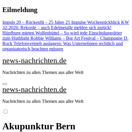
Zu
Eilmeldung
Inhalten
springen
Impuls 20 – Rückenfit – 25 Jahre 25 Impulse
Wochenrückblick KW
32-2026: Rekorde – auch Edelmetalle melden sich zurück!
Hüpfburg mieten Wolfenbüttel – So wird jede Einschulungsfeier
zum Highlight
Robbie Williams – Big Art Festival – Champagne D.
Rock
Telefonvertrieb auslagern: Was Unternehmen rechtlich und
organisatorisch beachten müssen
news-nachrichten.de
Nachrichten zu allen Themen aus aller Welt
news-nachrichten.de
Nachrichten zu allen Themen aus aller Welt
Akupunktur Bern