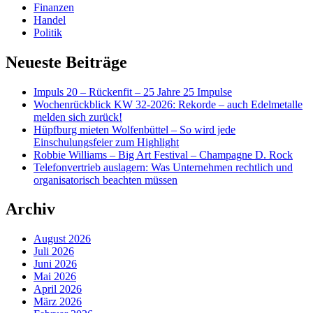
Finanzen
Handel
Politik
Neueste Beiträge
Impuls 20 – Rückenfit – 25 Jahre 25 Impulse
Wochenrückblick KW 32-2026: Rekorde – auch Edelmetalle
melden sich zurück!
Hüpfburg mieten Wolfenbüttel – So wird jede
Einschulungsfeier zum Highlight
Robbie Williams – Big Art Festival – Champagne D. Rock
Telefonvertrieb auslagern: Was Unternehmen rechtlich und
organisatorisch beachten müssen
Archiv
August 2026
Juli 2026
Juni 2026
Mai 2026
April 2026
März 2026