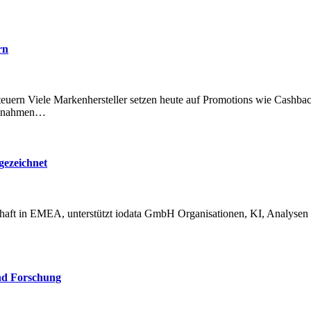
rn
maßnahmen…
ezeichnet
nd Forschung