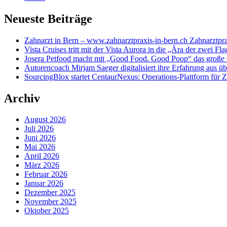
Neueste Beiträge
Zahnarzt in Bern – www.zahnarztpraxis-in-bern.ch Zahnarztpra
Vista Cruises tritt mit der Vista Aurora in die „Ära der zwei Fla
Josera Petfood macht mit „Good Food. Good Poop“ das große 
Autorencoach Mirjam Saeger digitalisiert ihre Erfahrung aus ü
SourcingBlox startet CentaurNexus: Operations-Plattform für
Archiv
August 2026
Juli 2026
Juni 2026
Mai 2026
April 2026
März 2026
Februar 2026
Januar 2026
Dezember 2025
November 2025
Oktober 2025