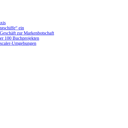
xis
ggschiffe“ ein
Geschäft zur Markenbotschaft
ber 100 Buchprojekten
 Zscaler-Umgebungen