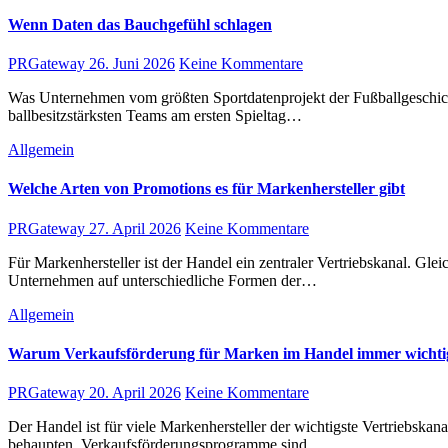
Wenn Daten das Bauchgefühl schlagen
PRGateway
26. Juni 2026
Keine Kommentare
Was Unternehmen vom größten Sportdatenprojekt der Fußballgeschichte lernen können Das größte Fußballturnier aller Zeiten endet seine Vorrunde mit einer schlichten, aber unbequemen Wahrheit: Die vier
ballbesitzstärksten Teams am ersten Spieltag…
Allgemein
Welche Arten von Promotions es für Markenhersteller gibt
PRGateway
27. April 2026
Keine Kommentare
Für Markenhersteller ist der Handel ein zentraler Vertriebskanal. Gleichzeitig stehen viele Produkte dort in direkter Konkurrenz zu anderen Marken. Um Kaufentscheidungen positiv zu beeinflussen, setzen
Unternehmen auf unterschiedliche Formen der…
Allgemein
Warum Verkaufsförderung für Marken im Handel immer wichti
PRGateway
20. April 2026
Keine Kommentare
Der Handel ist für viele Markenhersteller der wichtigste Vertriebskanal. Gleichzeitig nimmt der Wettbewerb um Aufmerksamkeit am Point of Sale stetig zu. Produkte müssen sich gegen zahlreiche Alternativen
behaupten. Verkaufsförderungsprogramme sind…