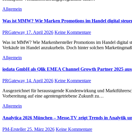
Allgemein
Was ist MMW? Wie Marken Promotions im Handel digital steue
PRGateway
17. April 2026
Keine Kommentare
Was ist MMW? Wie Markenhersteller Promotions im Handel digital steuern Viele Markenhersteller setzen heute auf Promotions wie Cashback-Aktionen, Garantieverlängerungen oder Trade-In-Programme, um
Verkäufe im Handel anzukurbeln. Doch hinter solchen Marketing
Allgemein
iodata GmbH als Qlik EMEA Channel Growth Partner 2025 ausg
PRGateway
14. April 2026
Keine Kommentare
Ausgezeichnet für herausragende Kundenwirkung und Marktführerschaft in EMEA, unterstützt iodata GmbH Organisationen, KI, Analysen und Daten in greifbare Ergebnisse zu verwandeln und gleichzeitig die
Vorbereitung auf eine agentengetriebene Zukunft zu…
Allgemein
Analytica 2026 München – Messe.TV zeigt Trends in Analytik u
PM-Ersteller
25. März 2026
Keine Kommentare