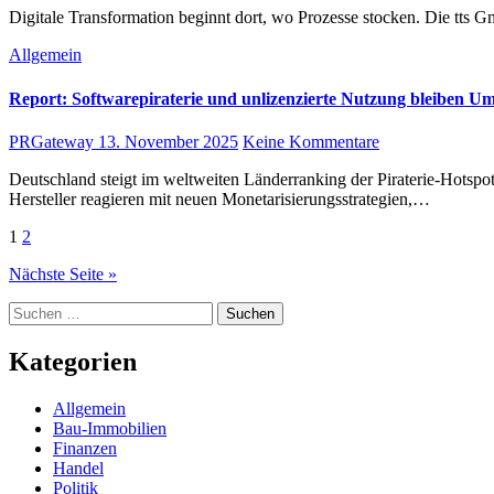
Digitale Transformation beginnt dort, wo Prozesse stocken. Die tts G
Allgemein
Report: Softwarepiraterie und unlizenzierte Nutzung bleiben Um
PRGateway
13. November 2025
Keine Kommentare
Deutschland steigt im weltweiten Länderranking der Piraterie-Hotspots von Platz 11 auf Platz 6 Hamburg, 13. November 2025 – Künstliche Intelligenz verändert die Spielregeln der Softwarewirtschaft.
Hersteller reagieren mit neuen Monetarisierungsstrategien,…
Seitennummerierung
1
2
der
Nächste Seite »
Beiträge
Suchen
nach:
Kategorien
Allgemein
Bau-Immobilien
Finanzen
Handel
Politik