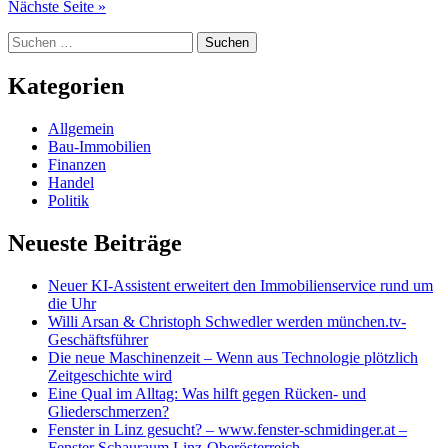
der
Nächste Seite »
Beiträge
Suchen
nach:
Kategorien
Allgemein
Bau-Immobilien
Finanzen
Handel
Politik
Neueste Beiträge
Neuer KI-Assistent erweitert den Immobilienservice rund um
die Uhr
Willi Arsan & Christoph Schwedler werden münchen.tv-
Geschäftsführer
Die neue Maschinenzeit – Wenn aus Technologie plötzlich
Zeitgeschichte wird
Eine Qual im Alltag: Was hilft gegen Rücken- und
Gliederschmerzen?
Fenster in Linz gesucht? – www.fenster-schmidinger.at –
Fenster Schauraum Linz-Oberösterreich