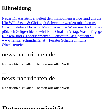
Zu
Eilmeldung
Inhalten
springen
Neuer KI-Assistent erweitert den Immobilienservice rund um die
Uhr
Willi Arsan & Christoph Schwedler werden münchen.tv-
Geschäftsführer
Die neue Maschinenzeit – Wenn aus Technologie
plötzlich Zeitgeschichte wird
Eine Qual im Alltag: Was hilft gegen
Rücken- und Gliederschmerzen?
Fenster in Linz gesucht? –
www.fenster-schmidinger.at – Fenster Schauraum Linz-
Oberösterreich
news-nachrichten.de
Nachrichten zu allen Themen aus aller Welt
news-nachrichten.de
Nachrichten zu allen Themen aus aller Welt
Datensouveränität