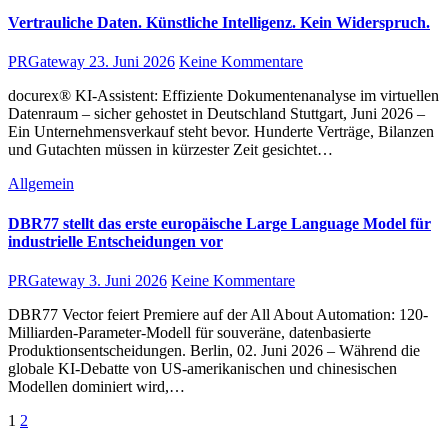
Vertrauliche Daten. Künstliche Intelligenz. Kein Widerspruch.
PRGateway
23. Juni 2026
Keine Kommentare
docurex® KI-Assistent: Effiziente Dokumentenanalyse im virtuellen
Datenraum – sicher gehostet in Deutschland Stuttgart, Juni 2026 –
Ein Unternehmensverkauf steht bevor. Hunderte Verträge, Bilanzen
und Gutachten müssen in kürzester Zeit gesichtet…
Allgemein
DBR77 stellt das erste europäische Large Language Model für
industrielle Entscheidungen vor
PRGateway
3. Juni 2026
Keine Kommentare
DBR77 Vector feiert Premiere auf der All About Automation: 120-
Milliarden-Parameter-Modell für souveräne, datenbasierte
Produktionsentscheidungen. Berlin, 02. Juni 2026 – Während die
globale KI-Debatte von US-amerikanischen und chinesischen
Modellen dominiert wird,…
Seitennummerierung
1
2