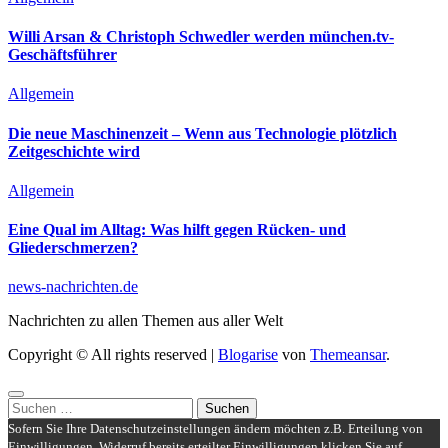
Willi Arsan & Christoph Schwedler werden münchen.tv-
Geschäftsführer
Allgemein
Die neue Maschinenzeit – Wenn aus Technologie plötzlich
Zeitgeschichte wird
Allgemein
Eine Qual im Alltag: Was hilft gegen Rücken- und
Gliederschmerzen?
news-nachrichten.de
Nachrichten zu allen Themen aus aller Welt
Copyright © All rights reserved
|
Blogarise
von
Themeansar
.
Suchen
nach:
Sofern Sie Ihre Datenschutzeinstellungen ändern möchten z.B. Erteilung von
Einwilligungen, Widerruf bereits erteilter Einwilligungen klicken Sie auf