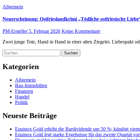
Allgemein
Neuerscheinung: Ostfrieslandkrimi „Tödliche ostfriesische Lieb
PM-Ersteller
5. Februar 2026
Keine Kommentare
Zwei junge Tote, Hand in Hand in einer alten Ziegelei. Liebespakt od
Suchen
nach:
Kategorien
Allgemein
Bau-Immobilien
Finanzen
Handel
Politik
Neueste Beiträge
Equinox Gold erhöht die Bardividende um 50 %; kündigt viert
Equinox Gold legt starke Ergebnisse für das zweite Quartal v