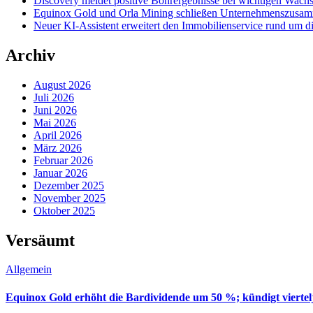
Discovery meldet positive Bohrergebnisse bei wichtigen Wac
Equinox Gold und Orla Mining schließen Unternehmenszusamm
Neuer KI-Assistent erweitert den Immobilienservice rund um d
Archiv
August 2026
Juli 2026
Juni 2026
Mai 2026
April 2026
März 2026
Februar 2026
Januar 2026
Dezember 2025
November 2025
Oktober 2025
Versäumt
Allgemein
Equinox Gold erhöht die Bardividende um 50 %; kündigt viertel