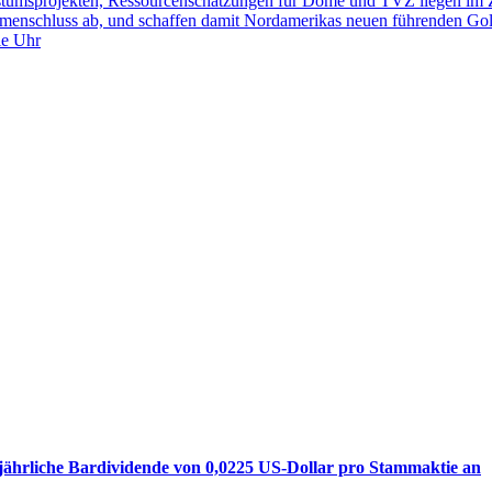
hstumsprojekten, Ressourcenschätzungen für Dome und TVZ liegen im 
enschluss ab, und schaffen damit Nordamerikas neuen führenden Go
ie Uhr
jährliche Bardividende von 0,0225 US-Dollar pro Stammaktie an