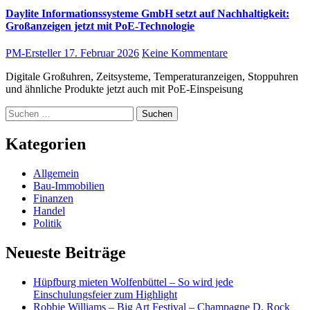
Daylite Informationssysteme GmbH setzt auf Nachhaltigkeit:
Großanzeigen jetzt mit PoE-Technologie
PM-Ersteller
17. Februar 2026
Keine Kommentare
Digitale Großuhren, Zeitsysteme, Temperaturanzeigen, Stoppuhren
und ähnliche Produkte jetzt auch mit PoE-Einspeisung
Suchen
nach:
Kategorien
Allgemein
Bau-Immobilien
Finanzen
Handel
Politik
Neueste Beiträge
Hüpfburg mieten Wolfenbüttel – So wird jede
Einschulungsfeier zum Highlight
Robbie Williams – Big Art Festival – Champagne D. Rock