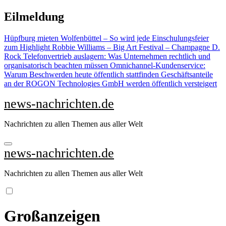
Zu
Eilmeldung
Inhalten
springen
Hüpfburg mieten Wolfenbüttel – So wird jede Einschulungsfeier
zum Highlight
Robbie Williams – Big Art Festival – Champagne D.
Rock
Telefonvertrieb auslagern: Was Unternehmen rechtlich und
organisatorisch beachten müssen
Omnichannel-Kundenservice:
Warum Beschwerden heute öffentlich stattfinden
Geschäftsanteile
an der ROGON Technologies GmbH werden öffentlich versteigert
news-nachrichten.de
Nachrichten zu allen Themen aus aller Welt
news-nachrichten.de
Nachrichten zu allen Themen aus aller Welt
Großanzeigen