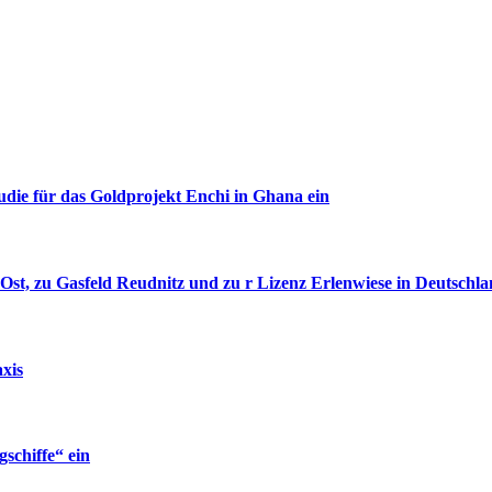
udie für das Goldprojekt Enchi in Ghana ein
st, zu Gasfeld Reudnitz und zu r Lizenz Erlenwiese in Deutschla
xis
gschiffe“ ein