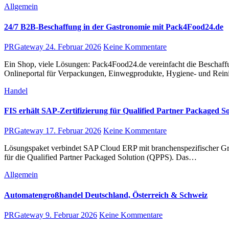
Allgemein
24/7 B2B-Beschaffung in der Gastronomie mit Pack4Food24.de
PRGateway
24. Februar 2026
Keine Kommentare
Ein Shop, viele Lösungen: Pack4Food24.de vereinfacht die Beschaffung von Verpackungen und Hygieneartikeln für Profis. Beschaffung in der Gastronomie Pack4Food24.de ist ein spezialisiertes B2B-
Onlineportal für Verpackungen, Einwegprodukte, Hygiene- und Rein
Handel
FIS erhält SAP-Zertifizierung für Qualified Partner Packaged So
PRGateway
17. Februar 2026
Keine Kommentare
Lösungspaket verbindet SAP Cloud ERP mit branchenspezifischer Großhandelskompetenz Grafenrheinfeld, 10. Februar 2026: FIS Informationssysteme und Consulting GmbH erhielt von SAP die Zertifizierung
für die Qualified Partner Packaged Solution (QPPS). Das…
Allgemein
Automatengroßhandel Deutschland, Österreich & Schweiz
PRGateway
9. Februar 2026
Keine Kommentare