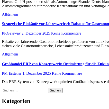
Flavura GmbH positioniert sich als Automatengroßhandel Deutschland, Österreich & Schweiz für Kaffeeautomaten und Vending-Automaten Die Flavura GmbH stärkt ihre Marktposition als
Automatengroßhandel für moderne Kaffeeautomaten und Vending-Lö
Allgemein
Strategische Einkäufe vor Jahreswechsel: Rabatte für Gastrono
PRGateway
2. Dezember 2025
Keine Kommentare
Rabatte vor Jahresende: Gastronomiebetriebe profitieren von attraktiven Angeboten bei Pack4Food24 für Verpackungen und Hygienelösungen. Bestellungen in der Gastronomie In den letzten Wochen des Jahres
stehen viele Gastronomiebetriebe, Lebensmittelproduzenten und Ein
Allgemein
Großhandel ERP von Konzeptwerk: Optimierung für die Zukunf
PM-Ersteller
1. Dezember 2025
Keine Kommentare
Das ERP-System von Konzeptwerk optimiert Großhandelsprozesse dur
Suchen
nach:
Kategorien