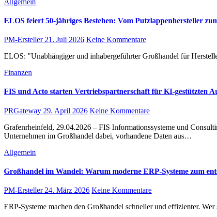
Allgemein
ELOS feiert 50-jähriges Bestehen: Vom Putzlappenhersteller z
PM-Ersteller
21. Juli 2026
Keine Kommentare
ELOS: "Unabhängiger und inhabergeführter Großhandel für Herstell
Finanzen
FIS und Acto starten Vertriebspartnerschaft für KI-gestützten 
PRGateway
29. April 2026
Keine Kommentare
Grafenrheinfeld, 29.04.2026 – FIS Informationssysteme und Consulting GmbH erweitert ihr Portfolio im Bereich Künstliche Intelligenz durch eine Vertriebspartnerschaft mit Acto. Die KI-Software unterstützt
Unternehmen im Großhandel dabei, vorhandene Daten aus…
Allgemein
Großhandel im Wandel: Warum moderne ERP-Systeme zum ents
PM-Ersteller
24. März 2026
Keine Kommentare
ERP-Systeme machen den Großhandel schneller und effizienter. Wer si