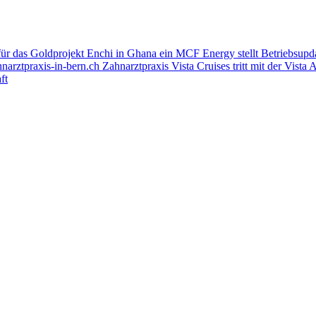
für das Goldprojekt Enchi in Ghana ein
MCF Energy stellt Betriebsupd
arztpraxis-in-bern.ch Zahnarztpraxis
Vista Cruises tritt mit der Vista
ft