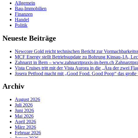
Allgemein
Bau-Immobilien
Finanzen
Handel
Politik
Neueste Beiträge
Newcore Gold reicht technischen Bericht zur Vormachbarkeitss
MCF Energy stellt Betriebsupdate zu Bohrung Kinsau-1A, Lech 
Zahnarzt in Bern – www.zahnarztpraxis-in-bern.ch Zahnarztpra
Vista Cruises tritt mit der Vista Aurora in die „Ära der zwei Fla
Josera Petfood macht mit „Good Food. Good Poop“ das große 
Archiv
August 2026
Juli 2026
Juni 2026
Mai 2026
April 2026
März 2026
Februar 2026