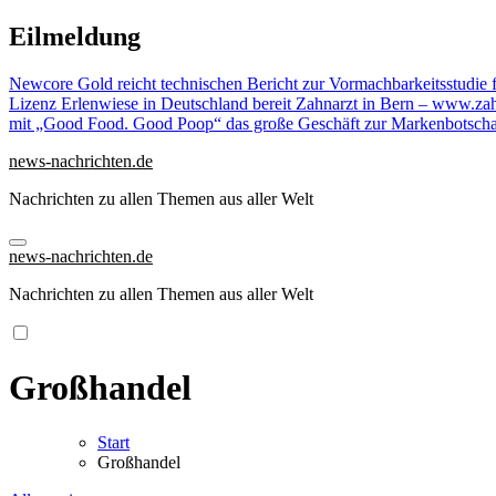
Zu
Eilmeldung
Inhalten
springen
Newcore Gold reicht technischen Bericht zur Vormachbarkeitsstudie 
Lizenz Erlenwiese in Deutschland bereit
Zahnarzt in Bern – www.zahn
mit „Good Food. Good Poop“ das große Geschäft zur Markenbotscha
news-nachrichten.de
Nachrichten zu allen Themen aus aller Welt
news-nachrichten.de
Nachrichten zu allen Themen aus aller Welt
Großhandel
Start
Großhandel