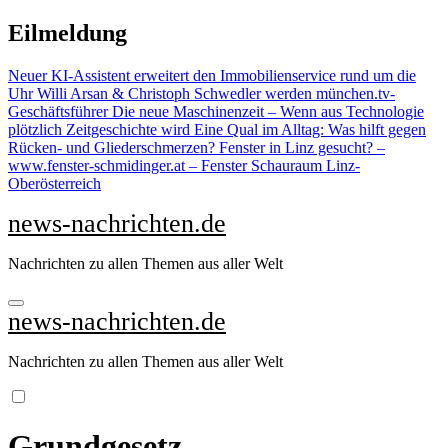
Zu
Eilmeldung
Inhalten
springen
Neuer KI-Assistent erweitert den Immobilienservice rund um die
Uhr
Willi Arsan & Christoph Schwedler werden münchen.tv-
Geschäftsführer
Die neue Maschinenzeit – Wenn aus Technologie
plötzlich Zeitgeschichte wird
Eine Qual im Alltag: Was hilft gegen
Rücken- und Gliederschmerzen?
Fenster in Linz gesucht? –
www.fenster-schmidinger.at – Fenster Schauraum Linz-
Oberösterreich
news-nachrichten.de
Nachrichten zu allen Themen aus aller Welt
news-nachrichten.de
Nachrichten zu allen Themen aus aller Welt
Grundgesetz