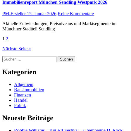
Immobilienreport München Sendling-Westpark 2026
PM-Ersteller
15. Januar 2026
Keine Kommentare
Aktuelle Entwicklungen, Preisniveaus und Marktsegmente im
Münchner Stadtteil Sendling
Seitennummerierung
1
2
der
Nächste Seite »
Beiträge
Suchen
nach:
Kategorien
Allgemein
Bau-Immobilien
Finanzen
Handel
Politik
Neueste Beiträge
Robbie Williams – Big Art Festival – Champagne D. Rock