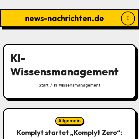
Zu
Inhalten
news-nachrichten.de
springen
KI-
Wissensmanagement
Start
KI-Wissensmanagement
Allgemein
Komplyt startet „Komplyt Zero“: