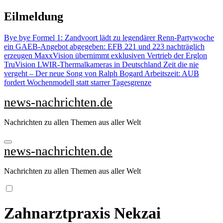
Zu
Eilmeldung
Inhalten
springen
Bye bye Formel 1: Zandvoort lädt zu legendärer Renn-Partywoche
ein
GAEB-Angebot abgegeben: EFB 221 und 223 nachträglich
erzeugen
MaxxVision übernimmt exklusiven Vertrieb der Erglon
TruVision LWIR-Thermalkameras in Deutschland
Zeit die nie
vergeht – Der neue Song von Ralph Bogard
Arbeitszeit: AUB
fordert Wochenmodell statt starrer Tagesgrenze
news-nachrichten.de
Nachrichten zu allen Themen aus aller Welt
news-nachrichten.de
Nachrichten zu allen Themen aus aller Welt
Zahnarztpraxis Nekzai