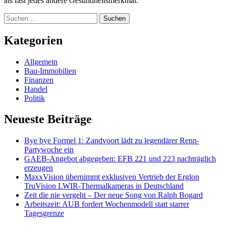
als fast jedes andere Gesundheitsmerkmal.
Suchen
nach:
Kategorien
Allgemein
Bau-Immobilien
Finanzen
Handel
Politik
Neueste Beiträge
Bye bye Formel 1: Zandvoort lädt zu legendärer Renn-
Partywoche ein
GAEB-Angebot abgegeben: EFB 221 und 223 nachträglich
erzeugen
MaxxVision übernimmt exklusiven Vertrieb der Erglon
TruVision LWIR-Thermalkameras in Deutschland
Zeit die nie vergeht – Der neue Song von Ralph Bogard
Arbeitszeit: AUB fordert Wochenmodell statt starrer
Tagesgrenze