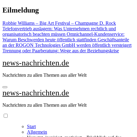
Zu
Eilmeldung
Inhalten
springen
Robbie Williams – Big Art Festival – Champagne D. Rock
Telefonvertrieb auslagern: Was Unternehmen rechtlich und
organisatorisch beachten müssen
Omnichannel-Kundenservice:
Warum Beschwerden heute öffentlich stattfinden
Geschäftsanteile
an der ROGON Technologies GmbH werden öffentlich versteigert
Trennung oder Paarberatung: Wege aus der Beziehungskrise
news-nachrichten.de
Nachrichten zu allen Themen aus aller Welt
news-nachrichten.de
Nachrichten zu allen Themen aus aller Welt
Start
Allgemein