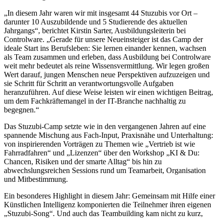
„In diesem Jahr waren wir mit insgesamt 44 Stuzubis vor Ort –
darunter 10 Auszubildende und 5 Studierende des aktuellen
Jahrgangs“, berichtet Kirstin Sarter, Ausbildungsleiterin bei
Controlware. „Gerade für unsere Neueinsteiger ist das Camp der
ideale Start ins Berufsleben: Sie lernen einander kennen, wachsen
als Team zusammen und erleben, dass Ausbildung bei Controlware
weit mehr bedeutet als reine Wissensvermittlung. Wir legen großen
Wert darauf, jungen Menschen neue Perspektiven aufzuzeigen und
sie Schritt für Schritt an verantwortungsvolle Aufgaben
heranzuführen. Auf diese Weise leisten wir einen wichtigen Beitrag,
um dem Fachkräftemangel in der IT-Branche nachhaltig zu
begegnen.“
Das Stuzubi-Camp setzte wie in den vergangenen Jahren auf eine
spannende Mischung aus Fach-Input, Praxisnähe und Unterhaltung:
von inspirierenden Vorträgen zu Themen wie „Vertrieb ist wie
Fahrradfahren“ und „Lizenzen“ über den Workshop „KI & Du:
Chancen, Risiken und der smarte Alltag“ bis hin zu
abwechslungsreichen Sessions rund um Teamarbeit, Organisation
und Mitbestimmung.
Ein besonderes Highlight in diesem Jahr: Gemeinsam mit Hilfe einer
Künstlichen Intelligenz komponierten die Teilnehmer ihren eigenen
„Stuzubi-Song“. Und auch das Teambuilding kam nicht zu kurz,