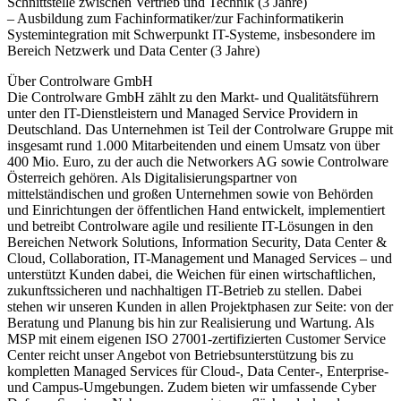
Schnittstelle zwischen Vertrieb und Technik (3 Jahre)
– Ausbildung zum Fachinformatiker/zur Fachinformatikerin
Systemintegration mit Schwerpunkt IT-Systeme, insbesondere im
Bereich Netzwerk und Data Center (3 Jahre)
Über Controlware GmbH
Die Controlware GmbH zählt zu den Markt- und Qualitätsführern
unter den IT-Dienstleistern und Managed Service Providern in
Deutschland. Das Unternehmen ist Teil der Controlware Gruppe mit
insgesamt rund 1.000 Mitarbeitenden und einem Umsatz von über
400 Mio. Euro, zu der auch die Networkers AG sowie Controlware
Österreich gehören. Als Digitalisierungspartner von
mittelständischen und großen Unternehmen sowie von Behörden
und Einrichtungen der öffentlichen Hand entwickelt, implementiert
und betreibt Controlware agile und resiliente IT-Lösungen in den
Bereichen Network Solutions, Information Security, Data Center &
Cloud, Collaboration, IT-Management und Managed Services – und
unterstützt Kunden dabei, die Weichen für einen wirtschaftlichen,
zukunftssicheren und nachhaltigen IT-Betrieb zu stellen. Dabei
stehen wir unseren Kunden in allen Projektphasen zur Seite: von der
Beratung und Planung bis hin zur Realisierung und Wartung. Als
MSP mit einem eigenen ISO 27001-zertifizierten Customer Service
Center reicht unser Angebot von Betriebsunterstützung bis zu
kompletten Managed Services für Cloud-, Data Center-, Enterprise-
und Campus-Umgebungen. Zudem bieten wir umfassende Cyber