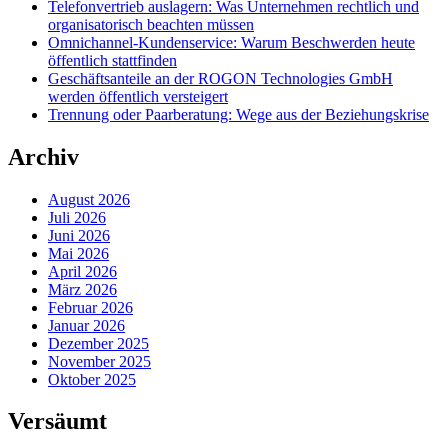
Telefonvertrieb auslagern: Was Unternehmen rechtlich und
organisatorisch beachten müssen
Omnichannel-Kundenservice: Warum Beschwerden heute
öffentlich stattfinden
Geschäftsanteile an der ROGON Technologies GmbH
werden öffentlich versteigert
Trennung oder Paarberatung: Wege aus der Beziehungskrise
Archiv
August 2026
Juli 2026
Juni 2026
Mai 2026
April 2026
März 2026
Februar 2026
Januar 2026
Dezember 2025
November 2025
Oktober 2025
Versäumt