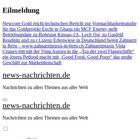
Zu
Eilmeldung
Inhalten
springen
Newcore Gold reicht technischen Bericht zur Vormachbarkeitsstudie
für das Goldprojekt Enchi in Ghana ein
MCF Energy stellt
Betriebsupdate zu Bohrung Kinsau-1A, Lech Ost, zu Gasfeld
Reudnitz und zu r Lizenz Erlenwiese in Deutschland bereit
Zahnarzt
in Bern – www.zahnarztpraxis-in-bern.ch Zahnarztpraxis
Vista
Cruises tritt mit der Vista Aurora in die „Ära der zwei Flaggschiffe“
ein
Josera Petfood macht mit „Good Food. Good Poop“ das große
Geschäft zur Markenbotschaft
news-nachrichten.de
Nachrichten zu allen Themen aus aller Welt
news-nachrichten.de
Nachrichten zu allen Themen aus aller Welt