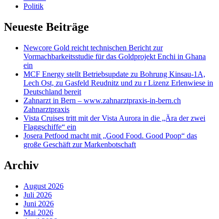
Politik
Neueste Beiträge
Newcore Gold reicht technischen Bericht zur
Vormachbarkeitsstudie für das Goldprojekt Enchi in Ghana
ein
MCF Energy stellt Betriebsupdate zu Bohrung Kinsau-1A,
Lech Ost, zu Gasfeld Reudnitz und zu r Lizenz Erlenwiese in
Deutschland bereit
Zahnarzt in Bern – www.zahnarztpraxis-in-bern.ch
Zahnarztpraxis
Vista Cruises tritt mit der Vista Aurora in die „Ära der zwei
Flaggschiffe“ ein
Josera Petfood macht mit „Good Food. Good Poop“ das
große Geschäft zur Markenbotschaft
Archiv
August 2026
Juli 2026
Juni 2026
Mai 2026