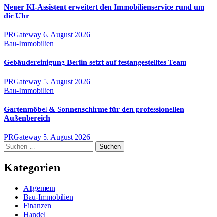
Neuer KI-Assistent erweitert den Immobilienservice rund um
die Uhr
PRGateway
6. August 2026
Bau-Immobilien
Gebäudereinigung Berlin setzt auf festangestelltes Team
PRGateway
5. August 2026
Bau-Immobilien
Gartenmöbel & Sonnenschirme für den professionellen
Außenbereich
PRGateway
5. August 2026
Suchen
nach:
Kategorien
Allgemein
Bau-Immobilien
Finanzen
Handel