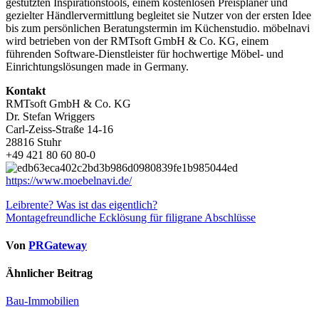
gestützten Inspirationstools, einem kostenlosen Preisplaner und
gezielter Händlervermittlung begleitet sie Nutzer von der ersten Idee
bis zum persönlichen Beratungstermin im Küchenstudio. möbelnavi
wird betrieben von der RMTsoft GmbH & Co. KG, einem
führenden Software-Dienstleister für hochwertige Möbel- und
Einrichtungslösungen made in Germany.
Kontakt
RMTsoft GmbH & Co. KG
Dr. Stefan Wriggers
Carl-Zeiss-Straße 14-16
28816 Stuhr
+49 421 80 60 80-0
https://www.moebelnavi.de/
Beitragsnavigation
Leibrente? Was ist das eigentlich?
Montagefreundliche Ecklösung für filigrane Abschlüsse
Von
PRGateway
Ähnlicher Beitrag
Bau-Immobilien