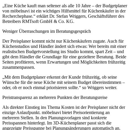
„Eine Küche kauft man seltener als alle 10 Jahre – der Budgetplaner
von möbelnavi ist ein wichtiges Hilfsmittel für Küchenkäufer in der
Recherchephase.“ erklärt Dr. Stefan Wriggers, Geschäftsführer des
Betreibers RMTsoft GmbH & Co. KG.
Weniger Überraschungen im Beratungsgespräch
Der Preisplaner kommt nicht nur Küchenkäufern zugute. Auch für
Küchenstudios und Händler ändert sich etwas: Wer bereits mit einer
realistischen Budgetvorstellung ins Studio kommt, spart Zeit – und
gibt dem Händler die Grundlage für eine gezieltere Beratung. Beide
Seiten profitieren, wenn Erwartungen und Möglichkeiten frühzeitig
zusammenpassen.
„Mit dem Budgetplaner erkennt der Kunde frühzeitig, ob seine
Wünsche für die neue Küche mit seinem Budget übereinstimmen –
oder, ob er noch einmal priorisieren sollte.“ so Wriggers weiter.
Preistransparenz an mehreren Punkten der Beratungsreise
Als direkter Einstieg ins Thema Kosten ist der Preisplaner nicht der
einzige Anlaufpunkt. möbelnavi bietet Preisorientierung an
mehreren Stellen. In den Planungsvorlagen sind konkrete
Preisspannen hinterlegt. Im 3D-Küchenplaner passt sich die
angezeigte Preisspanne bei Planungsänderungen automatisch an.