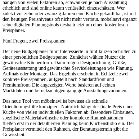
hängen von vielen Faktoren ab, schwanken je nach Ausstattung
erheblich und sind online kaum verlässlich einzuschätzen. Wer
zuletzt vor zehn oder zwanzig Jahren eine Küche gekauft hat, ist mit
den heutigen Preisniveaus oft nicht mehr vertraut. möbelnavi ergänzt
seine digitalen Planungstools deshalb jetzt um einen kostenlosen
Preisplaner.
Fünf Fragen, zwei Preisspannen
Der neue Budgetplaner führt Interessierte in fünf kurzen Schritten zu
einer persönlichen Budgetspanne. Zunächst wählen Nutzer die
gewünschte Küchenform. Dann folgen Designrichtung, Größe,
Geräteausstattung und gewünschte Serviceleistungen wie Planung,
Aufmaß oder Montage. Das Ergebnis erscheint in Echtzeit: zwei
konkrete Preisspannen, aufgeteilt nach Standardfront und
Premiumfront. Die angezeigten Werte basieren auf echten
Marktdaten und berücksichtigen gängige Ausstattungsvarianten.
Das neue Tool von möbelnavi ist bewusst als schnelle
Orientierungshilfe konzipiert. Natürlich hängt der finale Preis einer
Küche von vielen individuellen Faktoren ab. Besondere Einbauten,
spezifische Materialwünsche oder komplexe Raumsituationen
fließen erst in der detaillierten Planung beim Küchenstudio ein. Der
Preisplaner vermittelt den Rahmen, der Beratungstermin gibt die
Gewissheit.