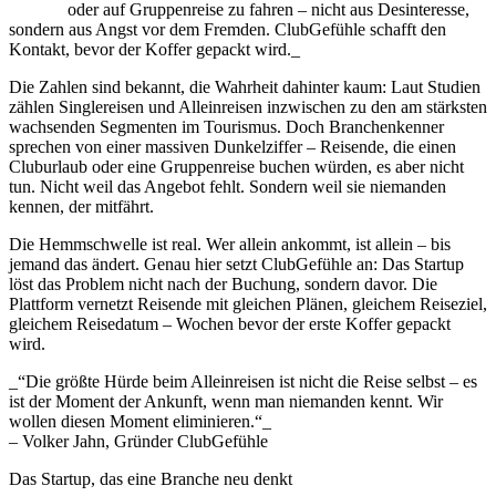
oder auf Gruppenreise zu fahren – nicht aus Desinteresse,
sondern aus Angst vor dem Fremden. ClubGefühle schafft den
Kontakt, bevor der Koffer gepackt wird._
Die Zahlen sind bekannt, die Wahrheit dahinter kaum: Laut Studien
zählen Singlereisen und Alleinreisen inzwischen zu den am stärksten
wachsenden Segmenten im Tourismus. Doch Branchenkenner
sprechen von einer massiven Dunkelziffer – Reisende, die einen
Cluburlaub oder eine Gruppenreise buchen würden, es aber nicht
tun. Nicht weil das Angebot fehlt. Sondern weil sie niemanden
kennen, der mitfährt.
Die Hemmschwelle ist real. Wer allein ankommt, ist allein – bis
jemand das ändert. Genau hier setzt ClubGefühle an: Das Startup
löst das Problem nicht nach der Buchung, sondern davor. Die
Plattform vernetzt Reisende mit gleichen Plänen, gleichem Reiseziel,
gleichem Reisedatum – Wochen bevor der erste Koffer gepackt
wird.
_“Die größte Hürde beim Alleinreisen ist nicht die Reise selbst – es
ist der Moment der Ankunft, wenn man niemanden kennt. Wir
wollen diesen Moment eliminieren.“_
– Volker Jahn, Gründer ClubGefühle
Das Startup, das eine Branche neu denkt