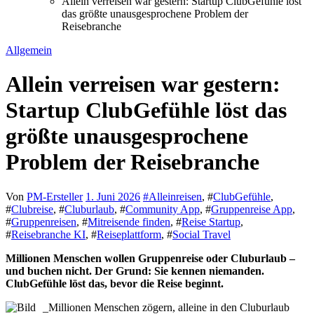
Allein verreisen war gestern: Startup ClubGefühle löst
das größte unausgesprochene Problem der
Reisebranche
Allgemein
Allein verreisen war gestern:
Startup ClubGefühle löst das
größte unausgesprochene
Problem der Reisebranche
Von
PM-Ersteller
1. Juni 2026
#
Alleinreisen
, #
ClubGefühle
,
#
Clubreise
, #
Cluburlaub
, #
Community App
, #
Gruppenreise App
,
#
Gruppenreisen
, #
Mitreisende finden
, #
Reise Startup
,
#
Reisebranche KI
, #
Reiseplattform
, #
Social Travel
Millionen Menschen wollen Gruppenreise oder Cluburlaub –
und buchen nicht. Der Grund: Sie kennen niemanden.
ClubGefühle löst das, bevor die Reise beginnt.
_Millionen Menschen zögern, alleine in den Cluburlaub