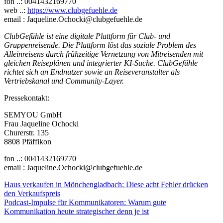
fon ..: 0041432169770
web ..:
https://www.clubgefuehle.de
email : Jaqueline.Ochocki@clubgefuehle.de
ClubGefühle ist eine digitale Plattform für Club- und
Gruppenreisende. Die Plattform löst das soziale Problem des
Alleinreisens durch frühzeitige Vernetzung von Mitreisenden mit
gleichen Reiseplänen und integrierter KI-Suche. ClubGefühle
richtet sich an Endnutzer sowie an Reiseveranstalter als
Vertriebskanal und Community-Layer.
Pressekontakt:
SEMYOU GmbH
Frau Jaqueline Ochocki
Churerstr. 135
8808 Pfäffikon
fon ..: 0041432169770
email : Jaqueline.Ochocki@clubgefuehle.de
Beitragsnavigation
Haus verkaufen in Mönchengladbach: Diese acht Fehler drücken
den Verkaufspreis
Podcast-Impulse für Kommunikatoren: Warum gute
Kommunikation heute strategischer denn je ist