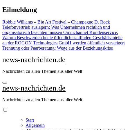
Zu
Eilmeldung
Inhalten
springen
Robbie Williams – Big Art Festival – Champagne D. Rock
Telefonvertrieb auslagern: Was Unternehmen rechtlich und
organisatorisch beachten müssen
Omnichannel-Kundenservice:
Warum Beschwerden heute öffentlich stattfinden
Geschäftsanteile
an der ROGON Technologies GmbH werden öffentlich versteigert
Trennung oder Paarberatung: Wege aus der Beziehungskrise
news-nachrichten.de
Nachrichten zu allen Themen aus aller Welt
news-nachrichten.de
Nachrichten zu allen Themen aus aller Welt
Start
Allgemein