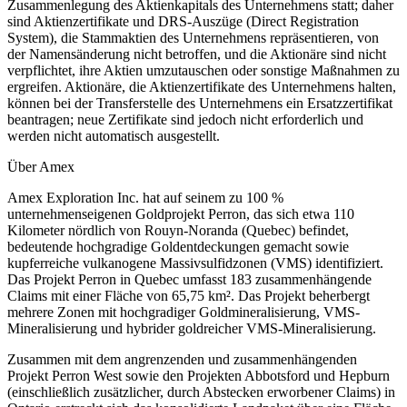
Zusammenlegung des Aktienkapitals des Unternehmens statt; daher
sind Aktienzertifikate und DRS-Auszüge (Direct Registration
System), die Stammaktien des Unternehmens repräsentieren, von
der Namensänderung nicht betroffen, und die Aktionäre sind nicht
verpflichtet, ihre Aktien umzutauschen oder sonstige Maßnahmen zu
ergreifen. Aktionäre, die Aktienzertifikate des Unternehmens halten,
können bei der Transferstelle des Unternehmens ein Ersatzzertifikat
beantragen; neue Zertifikate sind jedoch nicht erforderlich und
werden nicht automatisch ausgestellt.
Über Amex
Amex Exploration Inc. hat auf seinem zu 100 %
unternehmenseigenen Goldprojekt Perron, das sich etwa 110
Kilometer nördlich von Rouyn-Noranda (Quebec) befindet,
bedeutende hochgradige Goldentdeckungen gemacht sowie
kupferreiche vulkanogene Massivsulfidzonen (VMS) identifiziert.
Das Projekt Perron in Quebec umfasst 183 zusammenhängende
Claims mit einer Fläche von 65,75 km². Das Projekt beherbergt
mehrere Zonen mit hochgradiger Goldmineralisierung, VMS-
Mineralisierung und hybrider goldreicher VMS-Mineralisierung.
Zusammen mit dem angrenzenden und zusammenhängenden
Projekt Perron West sowie den Projekten Abbotsford und Hepburn
(einschließlich zusätzlicher, durch Abstecken erworbener Claims) in