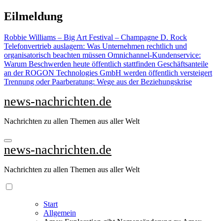
Zu
Eilmeldung
Inhalten
springen
Robbie Williams – Big Art Festival – Champagne D. Rock
Telefonvertrieb auslagern: Was Unternehmen rechtlich und
organisatorisch beachten müssen
Omnichannel-Kundenservice:
Warum Beschwerden heute öffentlich stattfinden
Geschäftsanteile
an der ROGON Technologies GmbH werden öffentlich versteigert
Trennung oder Paarberatung: Wege aus der Beziehungskrise
news-nachrichten.de
Nachrichten zu allen Themen aus aller Welt
news-nachrichten.de
Nachrichten zu allen Themen aus aller Welt
Start
Allgemein