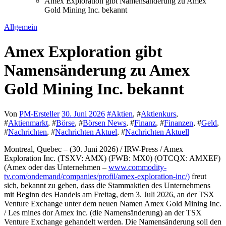
Amex Exploration gibt Namensänderung zu Amex
Gold Mining Inc. bekannt
Allgemein
Amex Exploration gibt
Namensänderung zu Amex
Gold Mining Inc. bekannt
Von
PM-Ersteller
30. Juni 2026
#
Aktien
, #
Aktienkurs
,
#
Aktienmarkt
, #
Börse
, #
Börsen News
, #
Finanz
, #
Finanzen
, #
Geld
,
#
Nachrichten
, #
Nachrichten Aktuel
, #
Nachrichten Aktuell
Montreal, Quebec – (30. Juni 2026) / IRW-Press / Amex
Exploration Inc. (TSXV: AMX) (FWB: MX0) (OTCQX: AMXEF)
(Amex oder das Unternehmen –
www.commodity-
tv.com/ondemand/companies/profil/amex-exploration-inc/)
freut
sich, bekannt zu geben, dass die Stammaktien des Unternehmens
mit Beginn des Handels am Freitag, dem 3. Juli 2026, an der TSX
Venture Exchange unter dem neuen Namen Amex Gold Mining Inc.
/ Les mines dor Amex inc. (die Namensänderung) an der TSX
Venture Exchange gehandelt werden. Die Namensänderung soll den