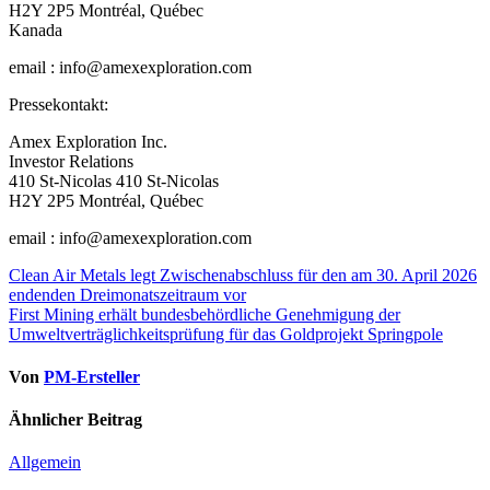
H2Y 2P5 Montréal, Québec
Kanada
email : info@amexexploration.com
Pressekontakt:
Amex Exploration Inc.
Investor Relations
410 St-Nicolas 410 St-Nicolas
H2Y 2P5 Montréal, Québec
email : info@amexexploration.com
Beitragsnavigation
Clean Air Metals legt Zwischenabschluss für den am 30. April 2026
endenden Dreimonatszeitraum vor
First Mining erhält bundesbehördliche Genehmigung der
Umweltverträglichkeitsprüfung für das Goldprojekt Springpole
Von
PM-Ersteller
Ähnlicher Beitrag
Allgemein