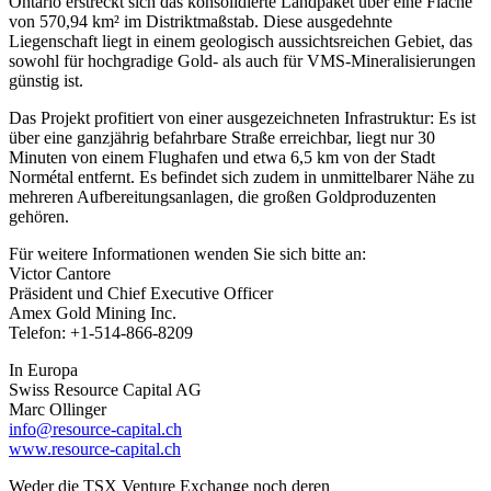
Ontario erstreckt sich das konsolidierte Landpaket über eine Fläche
von 570,94 km² im Distriktmaßstab. Diese ausgedehnte
Liegenschaft liegt in einem geologisch aussichtsreichen Gebiet, das
sowohl für hochgradige Gold- als auch für VMS-Mineralisierungen
günstig ist.
Das Projekt profitiert von einer ausgezeichneten Infrastruktur: Es ist
über eine ganzjährig befahrbare Straße erreichbar, liegt nur 30
Minuten von einem Flughafen und etwa 6,5 km von der Stadt
Normétal entfernt. Es befindet sich zudem in unmittelbarer Nähe zu
mehreren Aufbereitungsanlagen, die großen Goldproduzenten
gehören.
Für weitere Informationen wenden Sie sich bitte an:
Victor Cantore
Präsident und Chief Executive Officer
Amex Gold Mining Inc.
Telefon: +1-514-866-8209
In Europa
Swiss Resource Capital AG
Marc Ollinger
info@resource-capital.ch
www.resource-capital.ch
Weder die TSX Venture Exchange noch deren