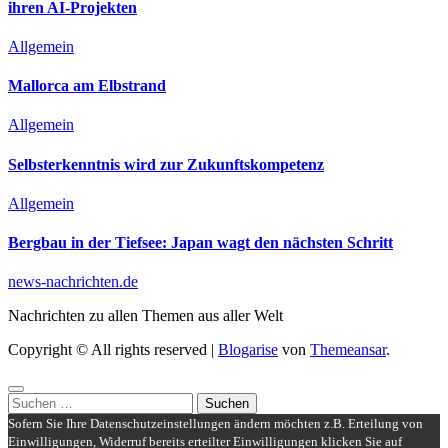
ihren AI-Projekten
Allgemein
Mallorca am Elbstrand
Allgemein
Selbsterkenntnis wird zur Zukunftskompetenz
Allgemein
Bergbau in der Tiefsee: Japan wagt den nächsten Schritt
news-nachrichten.de
Nachrichten zu allen Themen aus aller Welt
Copyright © All rights reserved
|
Blogarise
von
Themeansar
.
Suchen
nach:
Sofern Sie Ihre Datenschutzeinstellungen ändern möchten z.B. Erteilung von
Einwilligungen, Widerruf bereits erteilter Einwilligungen klicken Sie auf