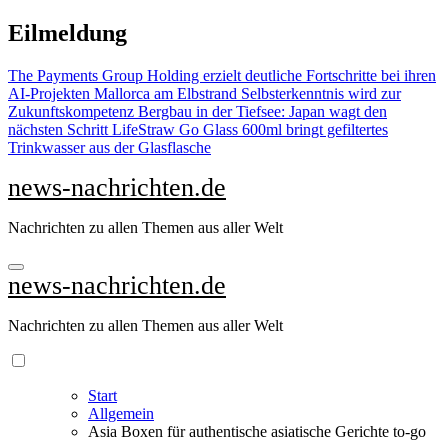
Zu
Eilmeldung
Inhalten
springen
The Payments Group Holding erzielt deutliche Fortschritte bei ihren
AI-Projekten
Mallorca am Elbstrand
Selbsterkenntnis wird zur
Zukunftskompetenz
Bergbau in der Tiefsee: Japan wagt den
nächsten Schritt
LifeStraw Go Glass 600ml bringt gefiltertes
Trinkwasser aus der Glasflasche
news-nachrichten.de
Nachrichten zu allen Themen aus aller Welt
news-nachrichten.de
Nachrichten zu allen Themen aus aller Welt
Start
Allgemein
Asia Boxen für authentische asiatische Gerichte to-go