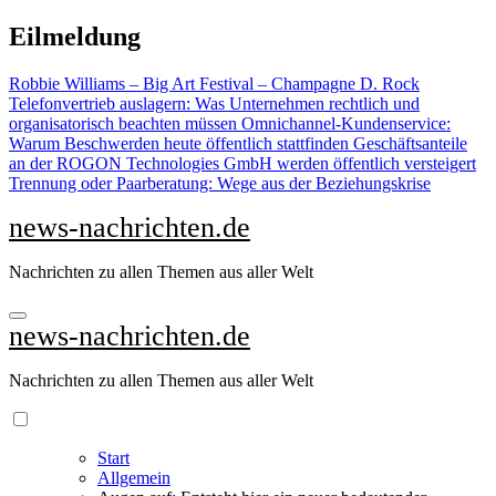
Zu
Eilmeldung
Inhalten
springen
Robbie Williams – Big Art Festival – Champagne D. Rock
Telefonvertrieb auslagern: Was Unternehmen rechtlich und
organisatorisch beachten müssen
Omnichannel-Kundenservice:
Warum Beschwerden heute öffentlich stattfinden
Geschäftsanteile
an der ROGON Technologies GmbH werden öffentlich versteigert
Trennung oder Paarberatung: Wege aus der Beziehungskrise
news-nachrichten.de
Nachrichten zu allen Themen aus aller Welt
news-nachrichten.de
Nachrichten zu allen Themen aus aller Welt
Start
Allgemein