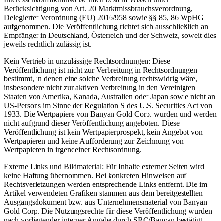
Berücksichtigung von Art. 20 Marktmissbrauchsverordnung,
Delegierter Verordnung (EU) 2016/958 sowie §§ 85, 86 WpHG
aufgenommen. Die Veröffentlichung richtet sich ausschließlich an
Empfänger in Deutschland, Österreich und der Schweiz, soweit dies
jeweils rechtlich zulässig ist.
Kein Vertrieb in unzulässige Rechtsordnungen: Diese
Veröffentlichung ist nicht zur Verbreitung in Rechtsordnungen
bestimmt, in denen eine solche Verbreitung rechtswidrig wäre,
insbesondere nicht zur aktiven Verbreitung in den Vereinigten
Staaten von Amerika, Kanada, Australien oder Japan sowie nicht an
US-Persons im Sinne der Regulation S des U.S. Securities Act von
1933. Die Wertpapiere von Banyan Gold Corp. wurden und werden
nicht aufgrund dieser Veröffentlichung angeboten. Diese
Veröffentlichung ist kein Wertpapierprospekt, kein Angebot von
Wertpapieren und keine Aufforderung zur Zeichnung von
Wertpapieren in irgendeiner Rechtsordnung.
Externe Links und Bildmaterial: Für Inhalte externer Seiten wird
keine Haftung übernommen. Bei konkreten Hinweisen auf
Rechtsverletzungen werden entsprechende Links entfernt. Die im
Artikel verwendeten Grafiken stammen aus dem bereitgestellten
Ausgangsdokument bzw. aus Unternehmensmaterial von Banyan
Gold Corp. Die Nutzungsrechte für diese Veröffentlichung wurden
nach vorliegender interner Angabe durch SRC/Banyan bestätigt.