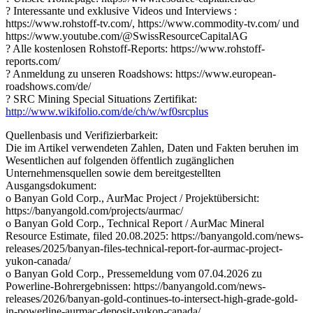
? Interessante und exklusive Videos und Interviews :
https://www.rohstoff-tv.com/, https://www.commodity-tv.com/ und
https://www.youtube.com/@SwissResourceCapitalAG
? Alle kostenlosen Rohstoff-Reports: https://www.rohstoff-
reports.com/
? Anmeldung zu unseren Roadshows: https://www.european-
roadshows.com/de/
? SRC Mining Special Situations Zertifikat:
http://www.wikifolio.com/de/ch/w/wf0srcplus
Quellenbasis und Verifizierbarkeit:
Die im Artikel verwendeten Zahlen, Daten und Fakten beruhen im
Wesentlichen auf folgenden öffentlich zugänglichen
Unternehmensquellen sowie dem bereitgestellten
Ausgangsdokument:
o Banyan Gold Corp., AurMac Project / Projektübersicht:
https://banyangold.com/projects/aurmac/
o Banyan Gold Corp., Technical Report / AurMac Mineral
Resource Estimate, filed 20.08.2025: https://banyangold.com/news-
releases/2025/banyan-files-technical-report-for-aurmac-project-
yukon-canada/
o Banyan Gold Corp., Pressemeldung vom 07.04.2026 zu
Powerline-Bohrergebnissen: https://banyangold.com/news-
releases/2026/banyan-gold-continues-to-intersect-high-grade-gold-
in-powerline-aurmac-deposit-yukon-canada/