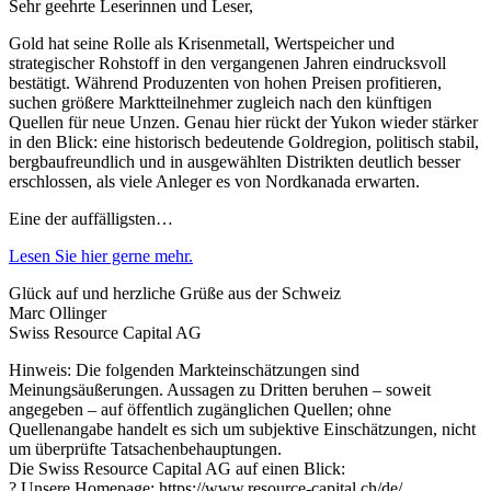
Sehr geehrte Leserinnen und Leser,
Gold hat seine Rolle als Krisenmetall, Wertspeicher und
strategischer Rohstoff in den vergangenen Jahren eindrucksvoll
bestätigt. Während Produzenten von hohen Preisen profitieren,
suchen größere Marktteilnehmer zugleich nach den künftigen
Quellen für neue Unzen. Genau hier rückt der Yukon wieder stärker
in den Blick: eine historisch bedeutende Goldregion, politisch stabil,
bergbaufreundlich und in ausgewählten Distrikten deutlich besser
erschlossen, als viele Anleger es von Nordkanada erwarten.
Eine der auffälligsten…
Lesen Sie hier gerne mehr.
Glück auf und herzliche Grüße aus der Schweiz
Marc Ollinger
Swiss Resource Capital AG
Hinweis: Die folgenden Markteinschätzungen sind
Meinungsäußerungen. Aussagen zu Dritten beruhen – soweit
angegeben – auf öffentlich zugänglichen Quellen; ohne
Quellenangabe handelt es sich um subjektive Einschätzungen, nicht
um überprüfte Tatsachenbehauptungen.
Die Swiss Resource Capital AG auf einen Blick:
? Unsere Homepage: https://www.resource-capital.ch/de/