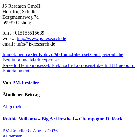
JS Research GmbH
Herr Jörg Schulte
Bergmannsweg 7a
59939 Olsberg
fon ..: 015155515639
web ..:
http://www.js-research.de
email : info@js-research.de
Beitragsnavigation
Immobilienmakler Köln: d&b Immobilien setzt auf persönliche
Beratung und Marktexpertise
Ravello Heimkinosessel: Elektrische Lordosenstütze trifft Bluetooth-
Entertainment
Von
PM-Ersteller
Ähnlicher Beitrag
Allgemein
Robbie Williams – Big Art Festival – Champagne D. Rock
PM-Ersteller
8. August 2026
Allgemein