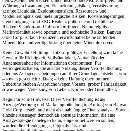
den wesentlichen Risiken zählen insbesondere Rohstoffpreis- und
Währungsschwankungen, Finanzierungsrisiken, Verwässerung,
geringe Liquidität, Explorationsrisiken, Ressourcen- und
Modellierungsrisiken, metallurgische Risiken, Kostensteigerungen,
Genehmigungs- und ESG-Risiken, politische und rechtliche
Risiken, Standort- und Infrastrukturfragen, Naturereignisse,
Marktvolatilität sowie operative und technische Risiken. Banyan
Gold Corp. ist kein Produzent, erwirtschaftet keine laufenden
Minenerlöse und verfügt bislang über keine Mineralreserven.
Keine Gewähr / Haftung: Trotz sorgfältiger Erstellung wird keine
Gewähr für Richtigkeit, Vollständigkeit, Aktualität oder
Angemessenheit der Informationen übernommen. Für
Vermögensschäden, die aus der Nutzung dieser Veröffentlichung
oder aus Anlageentscheidungen auf ihrer Grundlage entstehen, wird
– soweit gesetzlich zulässig – keine Haftung übernommen.
Unberührt bleiben Ansprüche wegen Vorsatz, grober Fahrlässigkeit
sowie wegen Verletzung von Leben, Körper oder Gesundheit.
Regulatorische Hinweise: Diese Veröffentlichung ist als
Anzeige/Werbung und Marketingmitteilung im Auftrag von Banyan
Gold Corp. erstellt und nicht als unabhängige Finanzanalyse. Soweit
einzelne Aussagen dennoch als sonstige Information, die eine
Anlagestrategie nahelegen kann, eingeordnet werden sollten,
wurden die Offenlegungs-, Objektivitäts- und
Interessenkonflikthinweise nach bestem Wissen unter