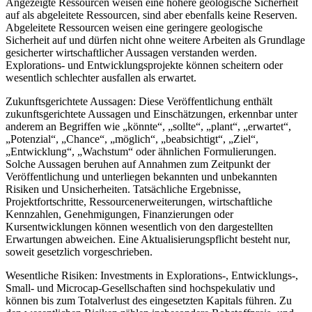
Angezeigte Ressourcen weisen eine höhere geologische Sicherheit
auf als abgeleitete Ressourcen, sind aber ebenfalls keine Reserven.
Abgeleitete Ressourcen weisen eine geringere geologische
Sicherheit auf und dürfen nicht ohne weitere Arbeiten als Grundlage
gesicherter wirtschaftlicher Aussagen verstanden werden.
Explorations- und Entwicklungsprojekte können scheitern oder
wesentlich schlechter ausfallen als erwartet.
Zukunftsgerichtete Aussagen: Diese Veröffentlichung enthält
zukunftsgerichtete Aussagen und Einschätzungen, erkennbar unter
anderem an Begriffen wie „könnte“, „sollte“, „plant“, „erwartet“,
„Potenzial“, „Chance“, „möglich“, „beabsichtigt“, „Ziel“,
„Entwicklung“, „Wachstum“ oder ähnlichen Formulierungen.
Solche Aussagen beruhen auf Annahmen zum Zeitpunkt der
Veröffentlichung und unterliegen bekannten und unbekannten
Risiken und Unsicherheiten. Tatsächliche Ergebnisse,
Projektfortschritte, Ressourcenerweiterungen, wirtschaftliche
Kennzahlen, Genehmigungen, Finanzierungen oder
Kursentwicklungen können wesentlich von den dargestellten
Erwartungen abweichen. Eine Aktualisierungspflicht besteht nur,
soweit gesetzlich vorgeschrieben.
Wesentliche Risiken: Investments in Explorations-, Entwicklungs-,
Small- und Microcap-Gesellschaften sind hochspekulativ und
können bis zum Totalverlust des eingesetzten Kapitals führen. Zu