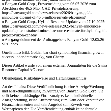
o Banyan Gold Corp., Pressemeldung vom 06.05.2026 zum
Abschluss der 46,5-Mio.-CAD-Privatplatzierung:
https://banyangold.com/news-releases/2026/banyan-gold-
announces-closing-of-46.5-million-private-placement/
o Banyan Gold Corp., Hyland Resource Update vom 27.10.2025:
https://banyangold.com/news-releases/2025/banyan-announces-
updated-pit-constrained-mineral-resource-estimate-for-hyland-gold-
project-yukon-canada/
o Ausgangsdokument des Auftraggebers: Banyan Gold_12.05.26
SRC.docx
Quelle Intro-Bild: Golden bar chart symbolizing financial growth
success under dramatic sky, von Cherry
Dieser Artikel wurde von einem externen Journalisten für die Swiss
Resource Capital AG erstellt.
Offenlegung, Risikohinweise und Haftungsausschluss
Art des Inhalts: Diese Veröffentlichung ist eine Anzeige/Werbung
und Marketingmitteilung im Auftrag von Banyan Gold Corp. Sie
stellt keine unabhängige Finanzanalyse, keine individuelle
Anlageberatung, keine Aufforderung zum Kauf oder Verkauf von
Finanzinstrumenten und kein Angebot zum Erwerb von
Wertpapieren dar. Die Veröffentlichung enthält keine formale