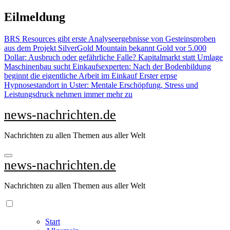
Zu
Eilmeldung
Inhalten
springen
BRS Resources gibt erste Analyseergebnisse von Gesteinsproben
aus dem Projekt SilverGold Mountain bekannt
Gold vor 5.000
Dollar: Ausbruch oder gefährliche Falle?
Kapitalmarkt statt Umlage
Maschinenbau sucht Einkaufsexperten: Nach der Bodenbildung
beginnt die eigentliche Arbeit im Einkauf
Erster erpse
Hypnosestandort in Uster: Mentale Erschöpfung, Stress und
Leistungsdruck nehmen immer mehr zu
news-nachrichten.de
Nachrichten zu allen Themen aus aller Welt
news-nachrichten.de
Nachrichten zu allen Themen aus aller Welt
Start