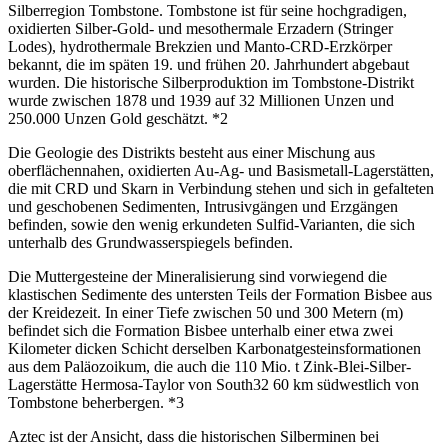
Silberregion Tombstone. Tombstone ist für seine hochgradigen,
oxidierten Silber-Gold- und mesothermale Erzadern (Stringer
Lodes), hydrothermale Brekzien und Manto-CRD-Erzkörper
bekannt, die im späten 19. und frühen 20. Jahrhundert abgebaut
wurden. Die historische Silberproduktion im Tombstone-Distrikt
wurde zwischen 1878 und 1939 auf 32 Millionen Unzen und
250.000 Unzen Gold geschätzt. *2
Die Geologie des Distrikts besteht aus einer Mischung aus
oberflächennahen, oxidierten Au-Ag- und Basismetall-Lagerstätten,
die mit CRD und Skarn in Verbindung stehen und sich in gefalteten
und geschobenen Sedimenten, Intrusivgängen und Erzgängen
befinden, sowie den wenig erkundeten Sulfid-Varianten, die sich
unterhalb des Grundwasserspiegels befinden.
Die Muttergesteine der Mineralisierung sind vorwiegend die
klastischen Sedimente des untersten Teils der Formation Bisbee aus
der Kreidezeit. In einer Tiefe zwischen 50 und 300 Metern (m)
befindet sich die Formation Bisbee unterhalb einer etwa zwei
Kilometer dicken Schicht derselben Karbonatgesteinsformationen
aus dem Paläozoikum, die auch die 110 Mio. t Zink-Blei-Silber-
Lagerstätte Hermosa-Taylor von South32 60 km südwestlich von
Tombstone beherbergen. *3
Aztec ist der Ansicht, dass die historischen Silberminen bei