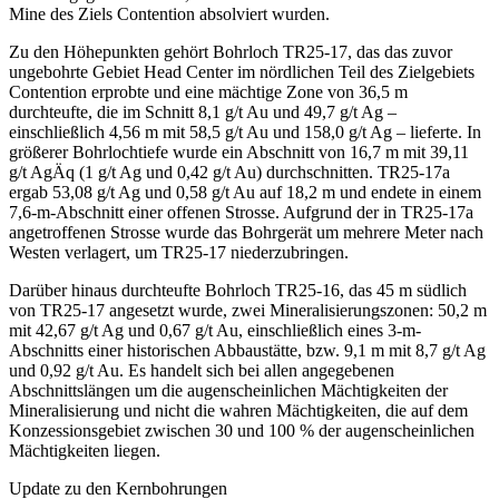
Mine des Ziels Contention absolviert wurden.
Zu den Höhepunkten gehört Bohrloch TR25-17, das das zuvor
ungebohrte Gebiet Head Center im nördlichen Teil des Zielgebiets
Contention erprobte und eine mächtige Zone von 36,5 m
durchteufte, die im Schnitt 8,1 g/t Au und 49,7 g/t Ag –
einschließlich 4,56 m mit 58,5 g/t Au und 158,0 g/t Ag – lieferte. In
größerer Bohrlochtiefe wurde ein Abschnitt von 16,7 m mit 39,11
g/t AgÄq (1 g/t Ag und 0,42 g/t Au) durchschnitten. TR25-17a
ergab 53,08 g/t Ag und 0,58 g/t Au auf 18,2 m und endete in einem
7,6-m-Abschnitt einer offenen Strosse. Aufgrund der in TR25-17a
angetroffenen Strosse wurde das Bohrgerät um mehrere Meter nach
Westen verlagert, um TR25-17 niederzubringen.
Darüber hinaus durchteufte Bohrloch TR25-16, das 45 m südlich
von TR25-17 angesetzt wurde, zwei Mineralisierungszonen: 50,2 m
mit 42,67 g/t Ag und 0,67 g/t Au, einschließlich eines 3-m-
Abschnitts einer historischen Abbaustätte, bzw. 9,1 m mit 8,7 g/t Ag
und 0,92 g/t Au. Es handelt sich bei allen angegebenen
Abschnittslängen um die augenscheinlichen Mächtigkeiten der
Mineralisierung und nicht die wahren Mächtigkeiten, die auf dem
Konzessionsgebiet zwischen 30 und 100 % der augenscheinlichen
Mächtigkeiten liegen.
Update zu den Kernbohrungen