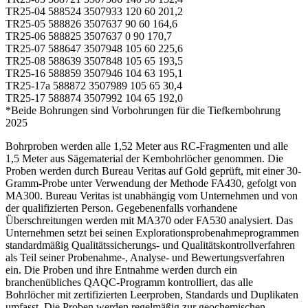
TR25-04 588524 3507933 120 60 201,2
TR25-05 588826 3507637 90 60 164,6
TR25-06 588825 3507637 0 90 170,7
TR25-07 588647 3507948 105 60 225,6
TR25-08 588639 3507848 105 65 193,5
TR25-16 588859 3507946 104 63 195,1
TR25-17a 588872 3507989 105 65 30,4
TR25-17 588874 3507992 104 65 192,0
*Beide Bohrungen sind Vorbohrungen für die Tiefkernbohrung
2025
Bohrproben werden alle 1,52 Meter aus RC-Fragmenten und alle
1,5 Meter aus Sägematerial der Kernbohrlöcher genommen. Die
Proben werden durch Bureau Veritas auf Gold geprüft, mit einer 30-
Gramm-Probe unter Verwendung der Methode FA430, gefolgt von
MA300. Bureau Veritas ist unabhängig vom Unternehmen und von
der qualifizierten Person. Gegebenenfalls vorhandene
Überschreitungen werden mit MA370 oder FA530 analysiert. Das
Unternehmen setzt bei seinen Explorationsprobenahmeprogrammen
standardmäßig Qualitätssicherungs- und Qualitätskontrollverfahren
als Teil seiner Probenahme-, Analyse- und Bewertungsverfahren
ein. Die Proben und ihre Entnahme werden durch ein
branchenübliches QAQC-Programm kontrolliert, das alle
Bohrlöcher mit zertifizierten Leerproben, Standards und Duplikaten
umfasst. Die Proben werden regelmäßig zur geochemischen