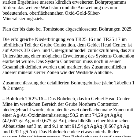
starken Ergebnisse unseres kürzlich erweiterten Bohrprogramms
fördern das weitere Wachstum und die Ausweitung des nun
bedeutenden, oberflächennahen Oxid-Gold-Silber-
Mineralisierungsziels.
Plan der bis dato bei Tombstone abgeschlossenen Bohrungen 2025
Die erfolgreiche Niederbringung von TR25-16 und TR25-17 im
nördlichen Teil der Grube Contention, dem Gebiet Head Center, ist
auf Aztecs 3D-Geo- und Untergrundmodell zurückzuführen, das zur
Unterstützung einer möglichen Erweiterung des Systems Contention
erarbeitet wurde. Das System Contention muss noch in seiner
Gesamtheit definiert werden und markiert das Zusammenfließen
anderer mineralisierter Zonen wie der Westside Anticline.
Zusammenfassung der detaillierten Bohrergebnisse (siehe Tabellen 1
& 2 unten):
– Bohrloch TR25-16 – Das Bohrloch, das im Gebiet Head Center
Mine im westlichen Bereich der Grube Northern Contention
niedergebracht wurde, durchteufte zwei oberflächennahe Zonen mit
einer Ag-Au-Oxidmineralisierung: 50,2 m mit 74,29 g/t AgÄq
(42,667 g/t Ag und 0,675 g/t Au), einschließlich einer historischen
Abbaustätte auf 3 m, und 9,1 m mit 91,54 g/t AgÄq (8,667 g/t Ag
und 0,921 g/t Au). Das Bohrloch endete etwas unterhalb der