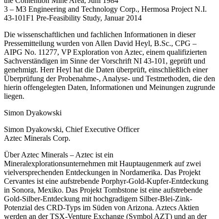
the Contention Mine Area, Juni 1984
3 – M3 Engineering and Technology Corp., Hermosa Project N.I.
43-101F1 Pre-Feasibility Study, Januar 2014
Die wissenschaftlichen und fachlichen Informationen in dieser
Pressemitteilung wurden von Allen David Heyl, B.Sc., CPG –
AIPG No. 11277, VP Exploration von Aztec, einem qualifizierten
Sachverständigen im Sinne der Vorschrift NI 43-101, geprüft und
genehmigt. Herr Heyl hat die Daten überprüft, einschließlich einer
Überprüfung der Probenahme-, Analyse- und Testmethoden, die den
hierin offengelegten Daten, Informationen und Meinungen zugrunde
liegen.
Simon Dyakowski
Simon Dyakowski, Chief Executive Officer
Aztec Minerals Corp.
Über Aztec Minerals – Aztec ist ein
Mineralexplorationsunternehmen mit Hauptaugenmerk auf zwei
vielversprechenden Entdeckungen in Nordamerika. Das Projekt
Cervantes ist eine aufstrebende Porphyr-Gold-Kupfer-Entdeckung
in Sonora, Mexiko. Das Projekt Tombstone ist eine aufstrebende
Gold-Silber-Entdeckung mit hochgradigem Silber-Blei-Zink-
Potenzial des CRD-Typs im Süden von Arizona. Aztecs Aktien
werden an der TSX-Venture Exchange (Symbol AZT) und an der