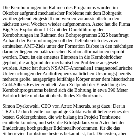
Die Kernbohrungen im Rahmen des Programms wurden im
Oktober aufgrund mechanischer Probleme mit dem Bohrgerät
vorübergehend eingestellt und werden voraussichtlich in den
nächsten zwei Wochen wieder aufgenommen. Aztec hat die Firma
Big Sky Exploration LLC mit der Durchführung der
Kernbohrungen im Rahmen des Bohrprogramms 2025 beauftragt.
Anhand der Kernbohrungen soll der Tiefenbereich des zuvor
ermittelten AMT-Ziels unter der Formation Bisbee in den mächtigen
darunter liegenden paläozoischen Karbonatformationen erprobt
werden. Dazu ist ein erneutes Eintreten in die Kernbohrlöcher
geplant, die aufgrund der mechanischen Probleme ausgesetzt
wurden. Aztec hat durch NSAMT-Anomalien1 (magnetotellurische
Untersuchungen der Audiofrequenz natürlichen Ursprungs) bereits
mehrere große, ausgeprägte leitfähige Körper unter dem historischen
Gold-Silber-Revier ermittelt. Zum Zeitpunkt der Einstellung des
Kernbohrprogramms befand sich die Bohrung in etwa 390 Meter
Bohrlochtiefe und damit oberhalb des Zielhorizonts.
Simon Dyakowski, CEO von Aztec Minerals, sagt dazu: Der in
TR25-17 durchteufte hochgradige Goldabschnitt lieferte eines der
besten Goldergebnisse, die wir bislang im Projekt Tombstone
ermitteln konnten, und setzt die Erfolgsbilanz von Aztec bei der
Entdeckung hochgradiger Edelmetallvorkommen, für die das
Silberrevier Tombstone bestens bekannt ist, fort. Die ersten, aber