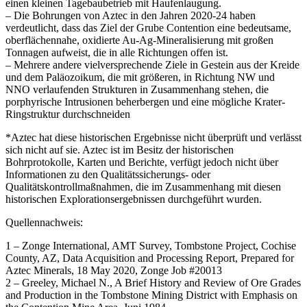
einen kleinen Tagebaubetrieb mit Haufenlaugung.
– Die Bohrungen von Aztec in den Jahren 2020-24 haben
verdeutlicht, dass das Ziel der Grube Contention eine bedeutsame,
oberflächennahe, oxidierte Au-Ag-Mineralisierung mit großen
Tonnagen aufweist, die in alle Richtungen offen ist.
– Mehrere andere vielversprechende Ziele in Gestein aus der Kreide
und dem Paläozoikum, die mit größeren, in Richtung NW und
NNO verlaufenden Strukturen in Zusammenhang stehen, die
porphyrische Intrusionen beherbergen und eine mögliche Krater-
Ringstruktur durchschneiden
*Aztec hat diese historischen Ergebnisse nicht überprüft und verlässt
sich nicht auf sie. Aztec ist im Besitz der historischen
Bohrprotokolle, Karten und Berichte, verfügt jedoch nicht über
Informationen zu den Qualitätssicherungs- oder
Qualitätskontrollmaßnahmen, die im Zusammenhang mit diesen
historischen Explorationsergebnissen durchgeführt wurden.
Quellennachweis:
1 – Zonge International, AMT Survey, Tombstone Project, Cochise
County, AZ, Data Acquisition and Processing Report, Prepared for
Aztec Minerals, 18 May 2020, Zonge Job #20013
2 – Greeley, Michael N., A Brief History and Review of Ore Grades
and Production in the Tombstone Mining District with Emphasis on