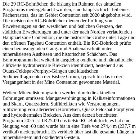
Die 29 RC-Bohrlöcher, die bislang im Rahmen des aktuellen
Programms niedergebracht wurden, sind hauptsächlich Teil eines
Fächerrasters, das im Gebiet Contention seit 2020 abgebohrt wird.
Die meisten der RC-Bohrlöcher dienen der Prüfung von
Erweiterungen an den westlichen und östlichen Grenzen, den
südlichen Erweiterungen und unter der nach Norden verlaufenden
Hauptzielzone Contention, die die historische Grube unter Tage und
den offenen Tagebau Contention enthält. Ein RC-Bohrloch prüfte
einen herausragenden Gang- und Spaltenabschnitt unter
mineralisierten Ausbissen und historischen Schächten. Das
Bohrprogramm hat weiterhin ausgiebig oxidierte und hämatitreiche,
silifizierte hydrothermale Brekzien identifiziert, bestehend aus
Quarz-Feldspat-Porphyr-Gängen und klastischen
Sedimentfragmenten der Bisbee Group, typisch für das in der
Vergangenheit in der Mine Contention gewonnene Material.
Weitere Mineralisierungsarten werden durch die aktuellen
Bohrungen umrissen: Manganverdrängung in Kalksteinformationen
und Skarn, Quarzadern, Sulfidrelikten wie Versprengungen,
Silifizierung von alteriertem Hornfelsen, Quarz-Feldspat-Porphyren
und hydrothermalen Brekzien. Aus dem derzeit berichteten
Programm 2025 ist TR25-09 das tiefste RC-Bohrloch, es hat eine
Neigung von -60 und wurde bis in eine Tiefe von 274,4 m (237,7 m
vertikal) niedergebracht. Es verblieb über fast die gesamte Länge in
mineralisiertem und oxidiertem Gestein.