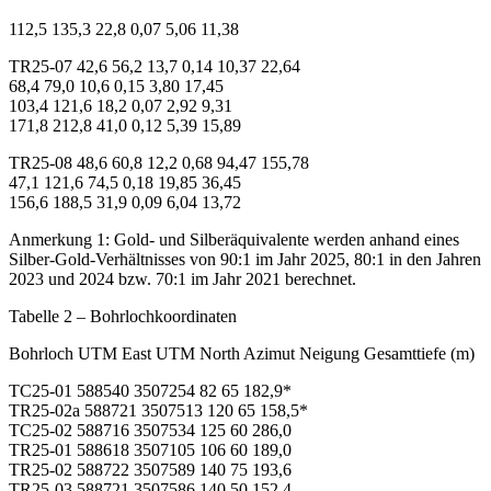
112,5 135,3 22,8 0,07 5,06 11,38
TR25-07 42,6 56,2 13,7 0,14 10,37 22,64
68,4 79,0 10,6 0,15 3,80 17,45
103,4 121,6 18,2 0,07 2,92 9,31
171,8 212,8 41,0 0,12 5,39 15,89
TR25-08 48,6 60,8 12,2 0,68 94,47 155,78
47,1 121,6 74,5 0,18 19,85 36,45
156,6 188,5 31,9 0,09 6,04 13,72
Anmerkung 1: Gold- und Silberäquivalente werden anhand eines
Silber-Gold-Verhältnisses von 90:1 im Jahr 2025, 80:1 in den Jahren
2023 und 2024 bzw. 70:1 im Jahr 2021 berechnet.
Tabelle 2 – Bohrlochkoordinaten
Bohrloch UTM East UTM North Azimut Neigung Gesamttiefe (m)
TC25-01 588540 3507254 82 65 182,9*
TR25-02a 588721 3507513 120 65 158,5*
TC25-02 588716 3507534 125 60 286,0
TR25-01 588618 3507105 106 60 189,0
TR25-02 588722 3507589 140 75 193,6
TR25-03 588721 3507586 140 50 152,4