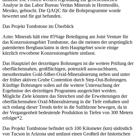
Analyse in das Labor Bureau Veritas Minerals in Hermosillo,
Mexiko, gebracht. Die QAQC für die Bohrprogramme wurde
bewertet und für gut befunden.
Das Projekt Tombstone im Überblick
Aztec Minerals hält eine 85%ige Beteiligung am Joint Venture für
das Konzessionsgebiet Tombstone, das die meisten der ursprünglich
patentierten Bergbauclaims in dem Hauptgebiet sowie einige
kürzlich erworbene Konzessionsgebiete umfasst.
Das Hauptziel der derzeitigen Bohrungen ist die weitere Prüfung der
oberflächennahen, großflächigen, potenziell auswaschbaren,
mesothermalen Gold-Silber-Oxid-Mineralisierung neben und unter
der früher aktiven Grube Contention durch Step-Out-Bohrungen.
Künftige Bohrungen sollen auf die weitere Untersuchung der
Ergebnisse des derzeitigen Programms ausgerichtet werden.
Mögliche Ziele könnten das Streichen und die Erweiterungen der
oberflächennahen Oxid-Mineralisierung in die Tiefe enthalten und
sich entlang dieser Trends tiefer in die Sulfidzone bewegen, da in
der Vergangenheit bedeutende Produktion in Tiefen von 300 Metern
erfolgte*2.
Das Projekt Tombstone befindet sich 100 Kilometer (km) südöstlich
von Tucson in Arizona und umfasst einen Großteil der historischen