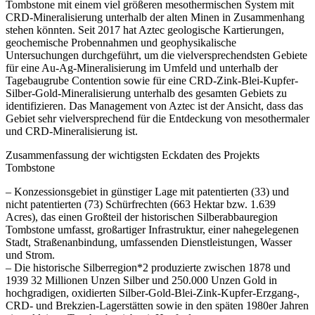
Tombstone mit einem viel größeren mesothermischen System mit
CRD-Mineralisierung unterhalb der alten Minen in Zusammenhang
stehen könnten. Seit 2017 hat Aztec geologische Kartierungen,
geochemische Probennahmen und geophysikalische
Untersuchungen durchgeführt, um die vielversprechendsten Gebiete
für eine Au-Ag-Mineralisierung im Umfeld und unterhalb der
Tagebaugrube Contention sowie für eine CRD-Zink-Blei-Kupfer-
Silber-Gold-Mineralisierung unterhalb des gesamten Gebiets zu
identifizieren. Das Management von Aztec ist der Ansicht, dass das
Gebiet sehr vielversprechend für die Entdeckung von mesothermaler
und CRD-Mineralisierung ist.
Zusammenfassung der wichtigsten Eckdaten des Projekts
Tombstone
– Konzessionsgebiet in günstiger Lage mit patentierten (33) und
nicht patentierten (73) Schürfrechten (663 Hektar bzw. 1.639
Acres), das einen Großteil der historischen Silberabbauregion
Tombstone umfasst, großartiger Infrastruktur, einer nahegelegenen
Stadt, Straßenanbindung, umfassenden Dienstleistungen, Wasser
und Strom.
– Die historische Silberregion*2 produzierte zwischen 1878 und
1939 32 Millionen Unzen Silber und 250.000 Unzen Gold in
hochgradigen, oxidierten Silber-Gold-Blei-Zink-Kupfer-Erzgang-,
CRD- und Brekzien-Lagerstätten sowie in den späten 1980er Jahren