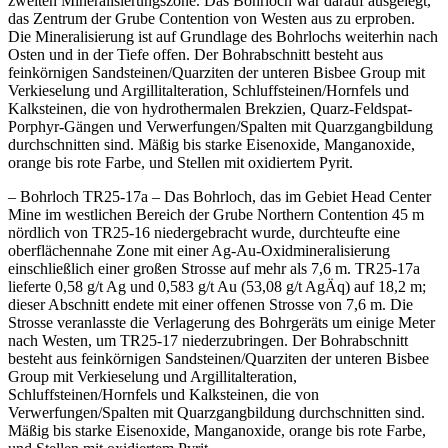
zweiten Mineralisierungszone. Das Bohrloch war darauf ausgelegt,
das Zentrum der Grube Contention von Westen aus zu erproben.
Die Mineralisierung ist auf Grundlage des Bohrlochs weiterhin nach
Osten und in der Tiefe offen. Der Bohrabschnitt besteht aus
feinkörnigen Sandsteinen/Quarziten der unteren Bisbee Group mit
Verkieselung und Argillitalteration, Schluffsteinen/Hornfels und
Kalksteinen, die von hydrothermalen Brekzien, Quarz-Feldspat-
Porphyr-Gängen und Verwerfungen/Spalten mit Quarzgangbildung
durchschnitten sind. Mäßig bis starke Eisenoxide, Manganoxide,
orange bis rote Farbe, und Stellen mit oxidiertem Pyrit.
– Bohrloch TR25-17a – Das Bohrloch, das im Gebiet Head Center
Mine im westlichen Bereich der Grube Northern Contention 45 m
nördlich von TR25-16 niedergebracht wurde, durchteufte eine
oberflächennahe Zone mit einer Ag-Au-Oxidmineralisierung
einschließlich einer großen Strosse auf mehr als 7,6 m. TR25-17a
lieferte 0,58 g/t Ag und 0,583 g/t Au (53,08 g/t AgÄq) auf 18,2 m;
dieser Abschnitt endete mit einer offenen Strosse von 7,6 m. Die
Strosse veranlasste die Verlagerung des Bohrgeräts um einige Meter
nach Westen, um TR25-17 niederzubringen. Der Bohrabschnitt
besteht aus feinkörnigen Sandsteinen/Quarziten der unteren Bisbee
Group mit Verkieselung und Argillitalteration,
Schluffsteinen/Hornfels und Kalksteinen, die von
Verwerfungen/Spalten mit Quarzgangbildung durchschnitten sind.
Mäßig bis starke Eisenoxide, Manganoxide, orange bis rote Farbe,