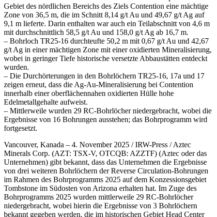
Gebiet des nördlichen Bereichs des Ziels Contention eine mächtige
Zone von 36,5 m, die im Schnitt 8,14 g/t Au und 49,67 g/t Ag auf
9,1 m lieferte. Darin enthalten war auch ein Teilabschnitt von 4,6 m
mit durchschnittlich 58,5 g/t Au und 158,0 g/t Ag ab 16,7 m.
– Bohrloch TR25-16 durchteufte 50,2 m mit 0,67 g/t Au und 42,67
g/t Ag in einer mächtigen Zone mit einer oxidierten Mineralisierung,
wobei in geringer Tiefe historische versetzte Abbaustätten entdeckt
wurden.
– Die Durchörterungen in den Bohrlöchern TR25-16, 17a und 17
zeigen erneut, dass die Ag-Au-Mineralisierung bei Contention
innerhalb einer oberflächennahen oxidierten Hülle hohe
Edelmetallgehalte aufweist.
– Mittlerweile wurden 29 RC-Bohrlöcher niedergebracht, wobei die
Ergebnisse von 16 Bohrungen ausstehen; das Bohrprogramm wird
fortgesetzt.
Vancouver, Kanada – 4. November 2025 / IRW-Press / Aztec
Minerals Corp. (AZT: TSX-V, OTCQB: AZZTF) (Aztec oder das
Unternehmen) gibt bekannt, dass das Unternehmen die Ergebnisse
von drei weiteren Bohrlöchern der Reverse Circulation-Bohrungen
im Rahmen des Bohrprogramms 2025 auf dem Konzessionsgebiet
Tombstone im Südosten von Arizona erhalten hat. Im Zuge des
Bohrprogramms 2025 wurden mittlerweile 29 RC-Bohrlöcher
niedergebracht, wobei hierin die Ergebnisse von 3 Bohrlöchern
bekannt gegeben werden, die im historischen Gebiet Head Center