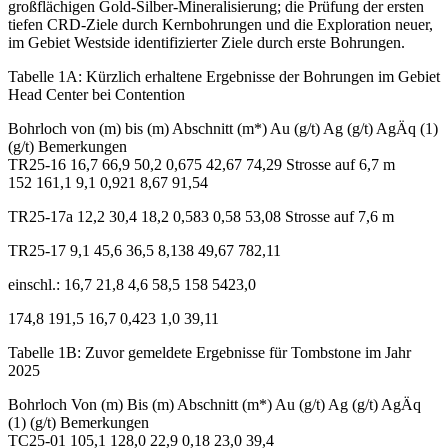
großflächigen Gold-Silber-Mineralisierung; die Prüfung der ersten
tiefen CRD-Ziele durch Kernbohrungen und die Exploration neuer,
im Gebiet Westside identifizierter Ziele durch erste Bohrungen.
Tabelle 1A: Kürzlich erhaltene Ergebnisse der Bohrungen im Gebiet
Head Center bei Contention
Bohrloch von (m) bis (m) Abschnitt (m*) Au (g/t) Ag (g/t) AgÄq (1)
(g/t) Bemerkungen
TR25-16 16,7 66,9 50,2 0,675 42,67 74,29 Strosse auf 6,7 m
152 161,1 9,1 0,921 8,67 91,54
TR25-17a 12,2 30,4 18,2 0,583 0,58 53,08 Strosse auf 7,6 m
TR25-17 9,1 45,6 36,5 8,138 49,67 782,11
einschl.: 16,7 21,8 4,6 58,5 158 5423,0
174,8 191,5 16,7 0,423 1,0 39,11
Tabelle 1B: Zuvor gemeldete Ergebnisse für Tombstone im Jahr
2025
Bohrloch Von (m) Bis (m) Abschnitt (m*) Au (g/t) Ag (g/t) AgÄq
(1) (g/t) Bemerkungen
TC25-01 105,1 128,0 22,9 0,18 23,0 39,4