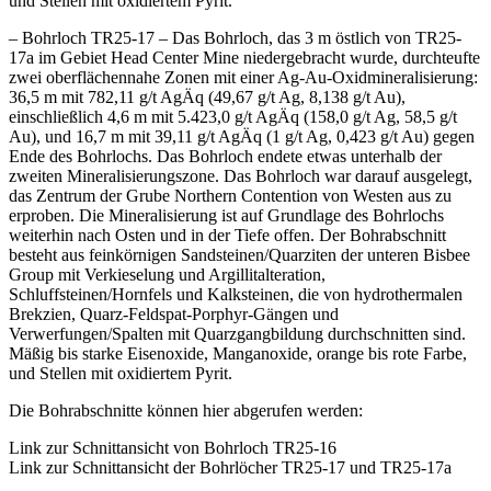
und Stellen mit oxidiertem Pyrit.
– Bohrloch TR25-17 – Das Bohrloch, das 3 m östlich von TR25-
17a im Gebiet Head Center Mine niedergebracht wurde, durchteufte
zwei oberflächennahe Zonen mit einer Ag-Au-Oxidmineralisierung:
36,5 m mit 782,11 g/t AgÄq (49,67 g/t Ag, 8,138 g/t Au),
einschließlich 4,6 m mit 5.423,0 g/t AgÄq (158,0 g/t Ag, 58,5 g/t
Au), und 16,7 m mit 39,11 g/t AgÄq (1 g/t Ag, 0,423 g/t Au) gegen
Ende des Bohrlochs. Das Bohrloch endete etwas unterhalb der
zweiten Mineralisierungszone. Das Bohrloch war darauf ausgelegt,
das Zentrum der Grube Northern Contention von Westen aus zu
erproben. Die Mineralisierung ist auf Grundlage des Bohrlochs
weiterhin nach Osten und in der Tiefe offen. Der Bohrabschnitt
besteht aus feinkörnigen Sandsteinen/Quarziten der unteren Bisbee
Group mit Verkieselung und Argillitalteration,
Schluffsteinen/Hornfels und Kalksteinen, die von hydrothermalen
Brekzien, Quarz-Feldspat-Porphyr-Gängen und
Verwerfungen/Spalten mit Quarzgangbildung durchschnitten sind.
Mäßig bis starke Eisenoxide, Manganoxide, orange bis rote Farbe,
und Stellen mit oxidiertem Pyrit.
Die Bohrabschnitte können hier abgerufen werden:
Link zur Schnittansicht von Bohrloch TR25-16
Link zur Schnittansicht der Bohrlöcher TR25-17 und TR25-17a