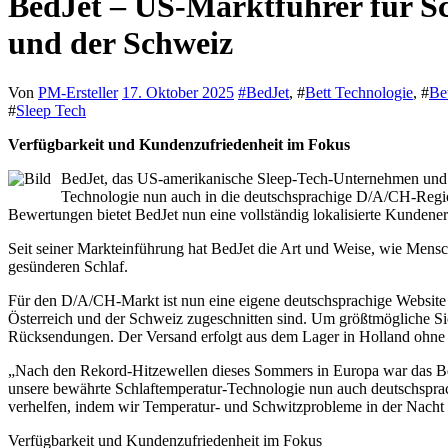
BedJet – US-Marktführer für Sc
und der Schweiz
Von
PM-Ersteller
17. Oktober 2025
#
BedJet
, #
Bett Technologie
, #
Be
#
Sleep Tech
Verfügbarkeit und Kundenzufriedenheit im Fokus
BedJet, das US-amerikanische Sleep-Tech-Unternehmen und Er
Technologie nun auch in die deutschsprachige D/A/CH-Regio
Bewertungen bietet BedJet nun eine vollständig lokalisierte Kunden
Seit seiner Markteinführung hat BedJet die Art und Weise, wie Men
gesünderen Schlaf.
Für den D/A/CH-Markt ist nun eine eigene deutschsprachige Website
Österreich und der Schweiz zugeschnitten sind. Um größtmögliche Sic
Rücksendungen. Der Versand erfolgt aus dem Lager in Holland ohne 
„Nach den Rekord-Hitzewellen dieses Sommers in Europa war das Bew
unsere bewährte Schlaftemperatur-Technologie nun auch deutschsprac
verhelfen, indem wir Temperatur- und Schwitzprobleme in der Nacht l
Verfügbarkeit und Kundenzufriedenheit im Fokus