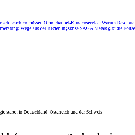
orisch beachten müssen
Omnichannel-Kundenservice: Warum Beschwerden
rberatung: Wege aus der Beziehungskrise
SAGA Metals gibt die Fortse
e startet in Deutschland, Österreich und der Schweiz