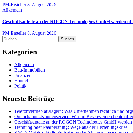
PM-Ersteller
8. August 2026
Allgemein
Geschäftsanteile an der ROGON Technologies GmbH werden öffen
PM-Ersteller
8. August 2026
Suchen
nach:
Kategorien
Allgemein
Bau-Immobilien
Finanzen
Handel
Politik
Neueste Beiträge
Telefonvertrieb auslagern: Was Unternehmen rechtlich und org
Omnichannel-Kundenservice: Warum Beschwerden heute öffentl
Geschäftsanteile an der ROGON Technologies GmbH werden öff
Trennung oder Paarberatung: Wege aus der Beziehungskrise
SAGA Metals gibt die Fortsetzung der Aktienanalyse durch di