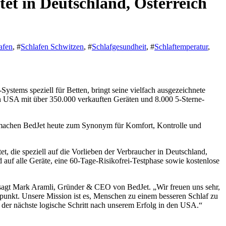
et in Deutschland, Österreich
afen
, #
Schlafen Schwitzen
, #
Schlafgesundheit
, #
Schlaftemperatur
,
tems speziell für Betten, bringt seine vielfach ausgezeichnete
n USA mit über 350.000 verkauften Geräten und 8.000 5-Sterne-
n machen BedJet heute zum Synonym für Komfort, Kontrolle und
tet, die speziell auf die Vorlieben der Verbraucher in Deutschland,
 auf alle Geräte, eine 60-Tage-Risikofrei-Testphase sowie kostenlose
sagt Mark Aramli, Gründer & CEO von BedJet. „Wir freuen uns sehr,
unkt. Unsere Mission ist es, Menschen zu einem besseren Schlaf zu
 der nächste logische Schritt nach unserem Erfolg in den USA.“