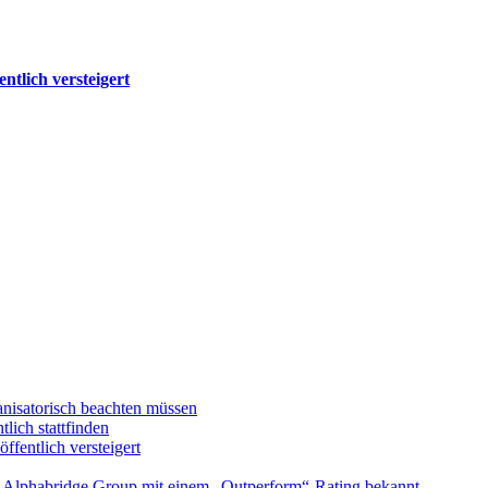
tlich versteigert
anisatorisch beachten müssen
ich stattfinden
entlich versteigert
e Alphabridge Group mit einem „Outperform“-Rating bekannt