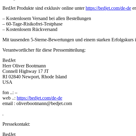
BedJet Produkte sind exklusiv online unter
https://bedjet.com/de-de
er
– Kostenlosem Versand bei allen Bestellungen
– 60-Tage-Risikofrei-Testphase
– Kostenlosem Rückversand
Mit tausenden 5-Sterne-Bewertungen und einem starken Erfolgskurs i
Verantwortlicher für diese Pressemitteilung:
BedJet
Herr Oliver Bootmann
Connell Highway 17 JT
RI 02840 Newport, Rhode Island
USA
fon ..: –
web ..:
https://bedjet.com/de-de
email : oliverbootmann@bedjet.com
.
Pressekontakt:
BedJet