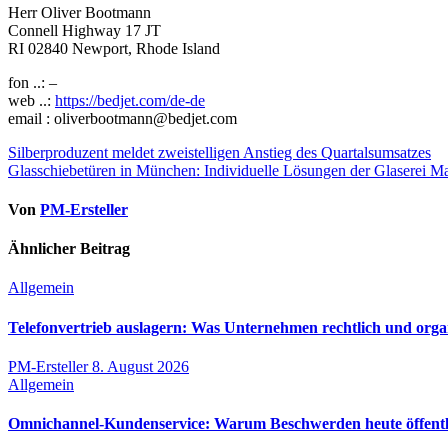
Herr Oliver Bootmann
Connell Highway 17 JT
RI 02840 Newport, Rhode Island
fon ..: –
web ..:
https://bedjet.com/de-de
email : oliverbootmann@bedjet.com
Beitragsnavigation
Silberproduzent meldet zweistelligen Anstieg des Quartalsumsatzes
Glasschiebetüren in München: Individuelle Lösungen der Glaserei 
Von
PM-Ersteller
Ähnlicher Beitrag
Allgemein
Telefonvertrieb auslagern: Was Unternehmen rechtlich und orga
PM-Ersteller
8. August 2026
Allgemein
Omnichannel-Kundenservice: Warum Beschwerden heute öffentli