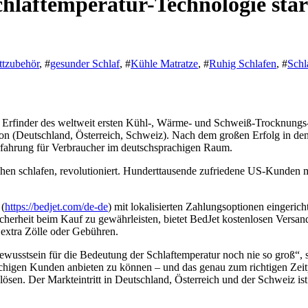
hlaftemperatur-Technologie start
ttzubehör
, #
gesunder Schlaf
, #
Kühle Matratze
, #
Ruhig Schlafen
, #
Schl
finder des weltweit ersten Kühl-, Wärme- und Schweiß-Trocknungs-Sys
n (Deutschland, Österreich, Schweiz). Nach dem großen Erfolg in de
erfahrung für Verbraucher im deutschsprachigen Raum.
schen schlafen, revolutioniert. Hunderttausende zufriedene US-Kunde
 (
https://bedjet.com/de-de
) mit lokalisierten Zahlungsoptionen eingerich
herheit beim Kauf zu gewährleisten, bietet BedJet kostenlosen Versand
extra Zölle oder Gebühren.
usstsein für die Bedeutung der Schlaftemperatur noch nie so groß“, 
higen Kunden anbieten zu können – und das genau zum richtigen Zeitp
ösen. Der Markteintritt in Deutschland, Österreich und der Schweiz ist