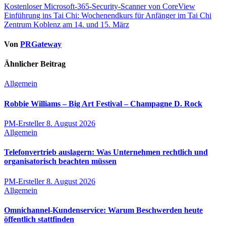
Beitragsnavigation
Kostenloser Microsoft-365-Security-Scanner von CoreView
Einführung ins Tai Chi: Wochenendkurs für Anfänger im Tai Chi
Zentrum Koblenz am 14. und 15. März
Von
PRGateway
Ähnlicher Beitrag
Allgemein
Robbie Williams – Big Art Festival – Champagne D. Rock
PM-Ersteller
8. August 2026
Allgemein
Telefonvertrieb auslagern: Was Unternehmen rechtlich und
organisatorisch beachten müssen
PM-Ersteller
8. August 2026
Allgemein
Omnichannel-Kundenservice: Warum Beschwerden heute
öffentlich stattfinden