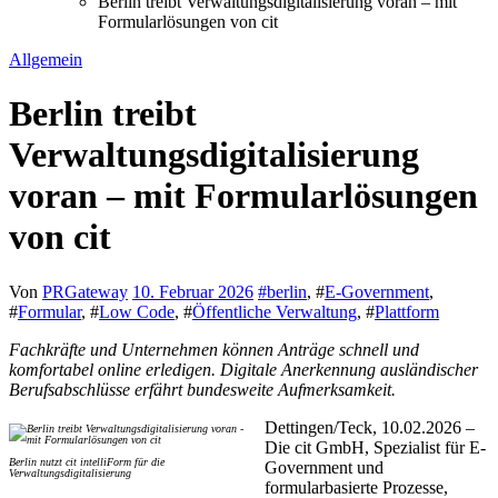
Berlin treibt Verwaltungsdigitalisierung voran – mit
Formularlösungen von cit
Allgemein
Berlin treibt
Verwaltungsdigitalisierung
voran – mit Formularlösungen
von cit
Von
PRGateway
10. Februar 2026
#
berlin
, #
E-Government
,
#
Formular
, #
Low Code
, #
Öffentliche Verwaltung
, #
Plattform
Fachkräfte und Unternehmen können Anträge schnell und
komfortabel online erledigen. Digitale Anerkennung ausländischer
Berufsabschlüsse erfährt bundesweite Aufmerksamkeit.
Dettingen/Teck, 10.02.2026 –
Die cit GmbH, Spezialist für E-
Berlin nutzt cit intelliForm für die
Government und
Verwaltungsdigitalisierung
formularbasierte Prozesse,