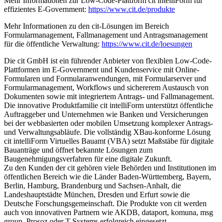
Mehr Informationen zur Low-Code-Plattform cit intelliForm für
effizientes E-Government:
https://www.cit.de/produkte
Mehr Informationen zu den cit-Lösungen im Bereich
Formularmanagement, Fallmanagement und Antragsmanagement
für die öffentliche Verwaltung:
https://www.cit.de/loesungen
Die cit GmbH ist ein führender Anbieter von flexiblen Low-Code-
Plattformen im E-Government und Kundenservice mit Online-
Formularen und Formularanwendungen, mit Formularserver und
Formularmanagement, Workflows und sichererem Austausch von
Dokumenten sowie mit integriertem Antrags- und Fallmanagement.
Die innovative Produktfamilie cit intelliForm unterstützt öffentliche
Auftraggeber und Unternehmen wie Banken und Versicherungen
bei der webbasierten oder mobilen Umsetzung komplexer Antrags-
und Verwaltungsabläufe. Die vollständig XBau-konforme Lösung
cit intelliForm Virtuelles Bauamt (VBA) setzt Maßstäbe für digitale
Bauanträge und öffnet bekannte Lösungen zum
Baugenehmigungsverfahren für eine digitale Zukunft.
Zu den Kunden der cit gehören viele Behörden und Institutionen im
öffentlichen Bereich wie die Länder Baden-Württemberg, Bayern,
Berlin, Hamburg, Brandenburg und Sachsen-Anhalt, die
Landeshauptstädte München, Dresden und Erfurt sowie die
Deutsche Forschungsgemeinschaft. Die Produkte von cit werden
auch von innovativen Partnern wie AKDB, dataport, komuna, msg
group, Prosoz oder T-Systems erfolgreich eingesetzt.