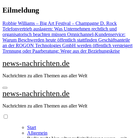
Zu
Eilmeldung
Inhalten
springen
Robbie Williams – Big Art Festival – Champagne D. Rock
Telefonvertrieb auslagern: Was Unternehmen rechtlich und
organisatorisch beachten müssen
Omnichannel-Kundenservice:
Warum Beschwerden heute öffentlich stattfinden
Geschäftsanteile
an der ROGON Technologies GmbH werden öffentlich versteigert
Trennung oder Paarberatung: Wege aus der Beziehungskrise
news-nachrichten.de
Nachrichten zu allen Themen aus aller Welt
news-nachrichten.de
Nachrichten zu allen Themen aus aller Welt
Start
Allgemein