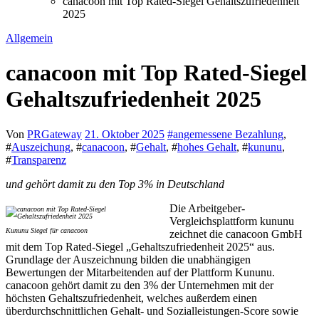
canacoon mit Top Rated-Siegel Gehaltszufriedenheit
2025
Allgemein
canacoon mit Top Rated-Siegel
Gehaltszufriedenheit 2025
Von
PRGateway
21. Oktober 2025
#
angemessene Bezahlung
,
#
Auszeichung
, #
canacoon
, #
Gehalt
, #
hohes Gehalt
, #
kununu
,
#
Transparenz
und gehört damit zu den Top 3% in Deutschland
Die Arbeitgeber-
Vergleichsplattform kununu
Kununu Siegel für canacoon
zeichnet die canacoon GmbH
mit dem Top Rated-Siegel „Gehaltszufriedenheit 2025“ aus.
Grundlage der Auszeichnung bilden die unabhängigen
Bewertungen der Mitarbeitenden auf der Plattform Kununu.
canacoon gehört damit zu den 3% der Unternehmen mit der
höchsten Gehaltszufriedenheit, welches außerdem einen
überdurchschnittlichen Gehalt- und Sozialleistungen-Score sowie