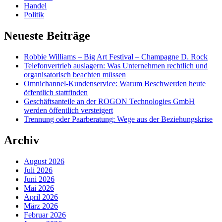
Handel
Politik
Neueste Beiträge
Robbie Williams – Big Art Festival – Champagne D. Rock
Telefonvertrieb auslagern: Was Unternehmen rechtlich und
organisatorisch beachten müssen
Omnichannel-Kundenservice: Warum Beschwerden heute
öffentlich stattfinden
Geschäftsanteile an der ROGON Technologies GmbH
werden öffentlich versteigert
Trennung oder Paarberatung: Wege aus der Beziehungskrise
Archiv
August 2026
Juli 2026
Juni 2026
Mai 2026
April 2026
März 2026
Februar 2026