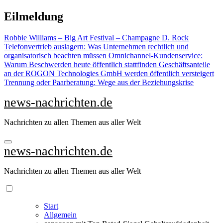
Zu
Eilmeldung
Inhalten
springen
Robbie Williams – Big Art Festival – Champagne D. Rock
Telefonvertrieb auslagern: Was Unternehmen rechtlich und
organisatorisch beachten müssen
Omnichannel-Kundenservice:
Warum Beschwerden heute öffentlich stattfinden
Geschäftsanteile
an der ROGON Technologies GmbH werden öffentlich versteigert
Trennung oder Paarberatung: Wege aus der Beziehungskrise
news-nachrichten.de
Nachrichten zu allen Themen aus aller Welt
news-nachrichten.de
Nachrichten zu allen Themen aus aller Welt
Start
Allgemein