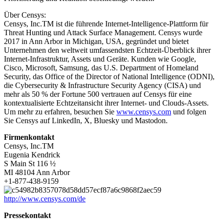
Über Censys:
Censys, Inc.TM ist die führende Internet-Intelligence-Plattform für
Threat Hunting und Attack Surface Management. Censys wurde
2017 in Ann Arbor in Michigan, USA, gegründet und bietet
Unternehmen den weltweit umfassendsten Echtzeit-Überblick ihrer
Internet-Infrastruktur, Assets und Geräte. Kunden wie Google,
Cisco, Microsoft, Samsung, das U.S. Department of Homeland
Security, das Office of the Director of National Intelligence (ODNI),
die Cybersecurity & Infrastructure Security Agency (CISA) und
mehr als 50 % der Fortune 500 vertrauen auf Censys für eine
kontextualisierte Echtzeitansicht ihrer Internet- und Clouds-Assets.
Um mehr zu erfahren, besuchen Sie
www.censys.com
und folgen
Sie Censys auf LinkedIn, X, Bluesky und Mastodon.
Firmenkontakt
Censys, Inc.TM
Eugenia Kendrick
S Main St 116 ½
MI 48104 Ann Arbor
+1-877-438-9159
http://www.censys.com/de
Pressekontakt