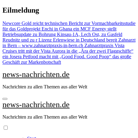
Zu
Eilmeldung
Inhalten
springen
Newcore Gold reicht technischen Bericht zur Vormachbarkeitsstudie
für das Goldprojekt Enchi in Ghana ein
MCF Energy stellt
Betriebsupdate zu Bohrung Kinsau-1A, Lech Ost, zu Gasfeld
Reudnitz und zu r Lizenz Erlenwiese in Deutschland bereit
Zahnarzt
in Bern – www.zahnarztpraxis-in-bern.ch Zahnarztpraxis
Vista
Cruises tritt mit der Vista Aurora in die „Ära der zwei Flaggschiffe“
ein
Josera Petfood macht mit „Good Food. Good Poop“ das große
Geschäft zur Markenbotschaft
news-nachrichten.de
Nachrichten zu allen Themen aus aller Welt
news-nachrichten.de
Nachrichten zu allen Themen aus aller Welt