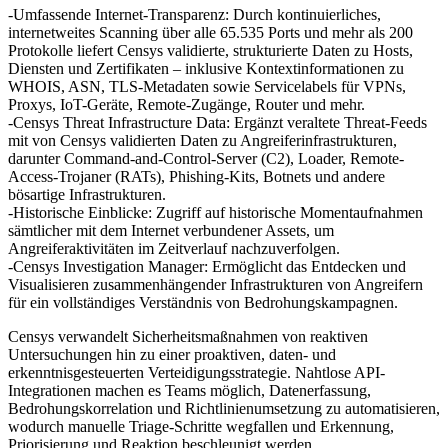
-Umfassende Internet-Transparenz: Durch kontinuierliches,
internetweites Scanning über alle 65.535 Ports und mehr als 200
Protokolle liefert Censys validierte, strukturierte Daten zu Hosts,
Diensten und Zertifikaten – inklusive Kontextinformationen zu
WHOIS, ASN, TLS-Metadaten sowie Servicelabels für VPNs,
Proxys, IoT-Geräte, Remote-Zugänge, Router und mehr.
-Censys Threat Infrastructure Data: Ergänzt veraltete Threat-Feeds
mit von Censys validierten Daten zu Angreiferinfrastrukturen,
darunter Command-and-Control-Server (C2), Loader, Remote-
Access-Trojaner (RATs), Phishing-Kits, Botnets und andere
bösartige Infrastrukturen.
-Historische Einblicke: Zugriff auf historische Momentaufnahmen
sämtlicher mit dem Internet verbundener Assets, um
Angreiferaktivitäten im Zeitverlauf nachzuverfolgen.
-Censys Investigation Manager: Ermöglicht das Entdecken und
Visualisieren zusammenhängender Infrastrukturen von Angreifern
für ein vollständiges Verständnis von Bedrohungskampagnen.
Censys verwandelt Sicherheitsmaßnahmen von reaktiven
Untersuchungen hin zu einer proaktiven, daten- und
erkenntnisgesteuerten Verteidigungsstrategie. Nahtlose API-
Integrationen machen es Teams möglich, Datenerfassung,
Bedrohungskorrelation und Richtlinienumsetzung zu automatisieren,
wodurch manuelle Triage-Schritte wegfallen und Erkennung,
Priorisierung und Reaktion beschleunigt werden.