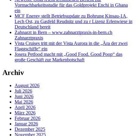
Vormachbarkeitsstudie für das Goldprojekt Enchi in Ghana
ein
MCF Energy stellt Betriebsupdate zu Bohrung Kinsau-1A,
Lech Ost, zu Gasfeld Reudnitz und zu r Lizenz Erlenwiese in
Deutschland bereit
Zahnarzt in Bern – www.zahnarztpraxis-in-bern.ch
Zahnarztpraxis
Vista Cruises tritt mit der Vista Aurora in die „Ära der zwei
Flaggschiffe“ ein
Josera Petfood macht mit „Good Food. Good Poop“ das
große Geschäft zur Markenbotschaft
Archiv
August 2026
Juli 2026
Juni 2026
Mai 2026
April 2026
März 2026
Februar 2026
Januar 2026
Dezember 2025
November 2025