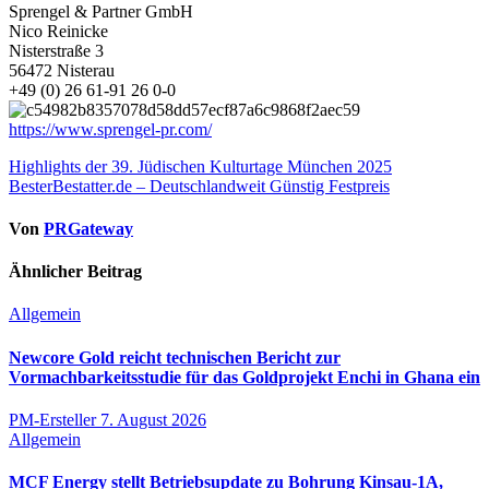
Sprengel & Partner GmbH
Nico Reinicke
Nisterstraße 3
56472 Nisterau
+49 (0) 26 61-91 26 0-0
https://www.sprengel-pr.com/
Beitragsnavigation
Highlights der 39. Jüdischen Kulturtage München 2025
BesterBestatter.de – Deutschlandweit Günstig Festpreis
Von
PRGateway
Ähnlicher Beitrag
Allgemein
Newcore Gold reicht technischen Bericht zur
Vormachbarkeitsstudie für das Goldprojekt Enchi in Ghana ein
PM-Ersteller
7. August 2026
Allgemein
MCF Energy stellt Betriebsupdate zu Bohrung Kinsau-1A,