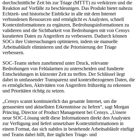
durchschnittliche Zeit bis zur Triage (MTTT) zu verkürzen und die
Reaktion auf Vorfälle zu beschleunigen. Das Produkt bietet nahezu
Echtzeit- und historische Einblicke in alle mit dem Internet
verbundenen Ressourcen und ermöglicht es Analysten, schnell
Kontextinformationen zu ergänzen, Bedrohungsinformationen zu
validieren und die Sichtbarkeit von Bedrohungen mit von Censys
kuratierten Daten zu Angreifern zu verbessern. Dadurch können
SOCs ihre Untersuchungen optimieren, indem sie manuelle
Arbeitsabläufe eliminieren und die Priorisierung der Triage
verbessern.
SOC-Teams stehen zunehmend unter Druck, relevante
Bedrohungen von Fehlalarmen zu unterscheiden und fundierte
Entscheidungen in kürzester Zeit zu treffen. Der Schlüssel liegt
dabei in umfassender Transparenz und kontextbezogenen Daten, die
es ermöglichen, Aktivitäten von Angreifern frühzeitig zu erkennen
und Prioritäten richtig zu setzen.
„Censys scannt kontinuierlich das gesamte Internet, um die
genauesten und aktuellsten Erkenntnisse zu liefern“, sagt Morgan
Princing, Director of Product Management bei Censys. „Unsere
neue SOC-Lösung stellt diese Informationen direkt den Analysten
zur Verfügung und liefert umsetzbare Kontextinformationen in
einem Format, das sich nahtlos in bestehende Arbeitsabläufe einfügt
und Teams dabei hilft, ihre täglichen Triage- und