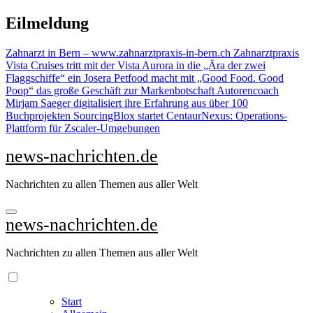
Zu
Eilmeldung
Inhalten
springen
Zahnarzt in Bern – www.zahnarztpraxis-in-bern.ch Zahnarztpraxis
Vista Cruises tritt mit der Vista Aurora in die „Ära der zwei
Flaggschiffe“ ein
Josera Petfood macht mit „Good Food. Good
Poop“ das große Geschäft zur Markenbotschaft
Autorencoach
Mirjam Saeger digitalisiert ihre Erfahrung aus über 100
Buchprojekten
SourcingBlox startet CentaurNexus: Operations-
Plattform für Zscaler-Umgebungen
news-nachrichten.de
Nachrichten zu allen Themen aus aller Welt
news-nachrichten.de
Nachrichten zu allen Themen aus aller Welt
Start