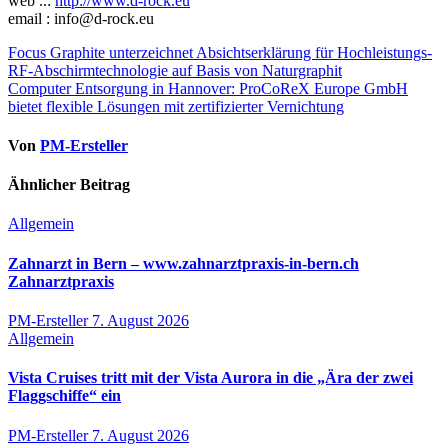
web ..:
http://www.d-rock.eu
email : info@d-rock.eu
Beitragsnavigation
Focus Graphite unterzeichnet Absichtserklärung für Hochleistungs-
RF-Abschirmtechnologie auf Basis von Naturgraphit
Computer Entsorgung in Hannover: ProCoReX Europe GmbH
bietet flexible Lösungen mit zertifizierter Vernichtung
Von
PM-Ersteller
Ähnlicher Beitrag
Allgemein
Zahnarzt in Bern – www.zahnarztpraxis-in-bern.ch
Zahnarztpraxis
PM-Ersteller
7. August 2026
Allgemein
Vista Cruises tritt mit der Vista Aurora in die „Ära der zwei
Flaggschiffe“ ein
PM-Ersteller
7. August 2026