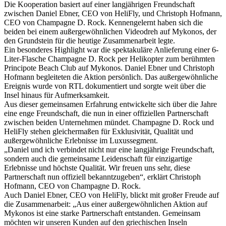
Die Kooperation basiert auf einer langjährigen Freundschaft
zwischen Daniel Ebner, CEO von HeliFly, und Christoph Hofmann,
CEO von Champagne D. Rock. Kennengelernt haben sich die
beiden bei einem außergewöhnlichen Videodreh auf Mykonos, der
den Grundstein für die heutige Zusammenarbeit legte.
Ein besonderes Highlight war die spektakuläre Anlieferung einer 6-
Liter-Flasche Champagne D. Rock per Helikopter zum berühmten
Principote Beach Club auf Mykonos. Daniel Ebner und Christoph
Hofmann begleiteten die Aktion persönlich. Das außergewöhnliche
Ereignis wurde von RTL dokumentiert und sorgte weit über die
Insel hinaus für Aufmerksamkeit.
Aus dieser gemeinsamen Erfahrung entwickelte sich über die Jahre
eine enge Freundschaft, die nun in einer offiziellen Partnerschaft
zwischen beiden Unternehmen mündet. Champagne D. Rock und
HeliFly stehen gleichermaßen für Exklusivität, Qualität und
außergewöhnliche Erlebnisse im Luxussegment.
„Daniel und ich verbindet nicht nur eine langjährige Freundschaft,
sondern auch die gemeinsame Leidenschaft für einzigartige
Erlebnisse und höchste Qualität. Wir freuen uns sehr, diese
Partnerschaft nun offiziell bekanntzugeben“, erklärt Christoph
Hofmann, CEO von Champagne D. Rock.
Auch Daniel Ebner, CEO von HeliFly, blickt mit großer Freude auf
die Zusammenarbeit: „Aus einer außergewöhnlichen Aktion auf
Mykonos ist eine starke Partnerschaft entstanden. Gemeinsam
möchten wir unseren Kunden auf den griechischen Inseln