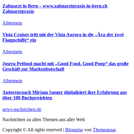
Zahnarzt in Bern – www.zahnarztpraxis-in-bern.ch
Zahnarztpraxis
Allgemein
Vista Cruises tritt mit der Vista Aurora in die „Ära der zwei
Flaggschiffe“ ein
Allgemein
Josera Petfood macht mit „Good Food. Good Poop“ das große
Geschäft zur Markenbotschaft
Allgemein
Autorencoach Mirjam Saeger digitalisiert ihre Erfahrung aus
über 100 Buchprojekten
news-nachrichten.de
Nachrichten zu allen Themen aus aller Welt
Copyright © All rights reserved
|
Blogarise
von
Themeansar
.